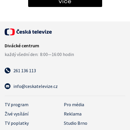
více
261 136 113
info@ceskatelevize.cz
TV program
Pro média
Živé vysílání
Reklama
TV poplatky
Studio Brno