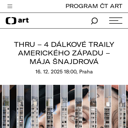
PROGRAM ČT ART
Česká televize
Zpravodajství
Sport
THRU – 4 DÁLKOVÉ TRAILY
iVysílání
AMERICKÉHO ZÁPADU –
MÁJA ŠNAJDROVÁ
TV program
16. 12. 2025 18:00, Praha
Pro děti
edu
Vše o ČT