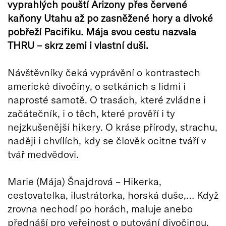
vyprahlých pouští Arizony přes červené
kaňony Utahu až po zasněžené hory a divoké
pobřeží Pacifiku. Mája svou cestu nazvala
THRU – skrz zemi i vlastní duši.
Návštěvníky čeká vyprávění o kontrastech
americké divočiny, o setkáních s lidmi i
naprosté samotě. O trasách, které zvládne i
začátečník, i o těch, které prověří i ty
nejzkušenější hikery. O kráse přírody, strachu,
naději i chvílích, kdy se člověk ocitne tváří v
tvář medvědovi.
Marie (Mája) Šnajdrová – Hikerka,
cestovatelka, ilustrátorka, horská duše,… Když
zrovna nechodí po horách, maluje anebo
přednáší pro veřejnost o putování divočinou.