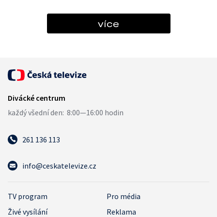
více
261 136 113
info@ceskatelevize.cz
TV program
Pro média
Živé vysílání
Reklama