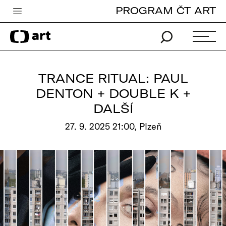
PROGRAM ČT ART
Česká televize
Zpravodajství
Sport
TRANCE RITUAL: PAUL
iVysílání
DENTON + DOUBLE K +
DALŠÍ
TV program
27. 9. 2025 21:00, Plzeň
Pro děti
edu
Vše o ČT