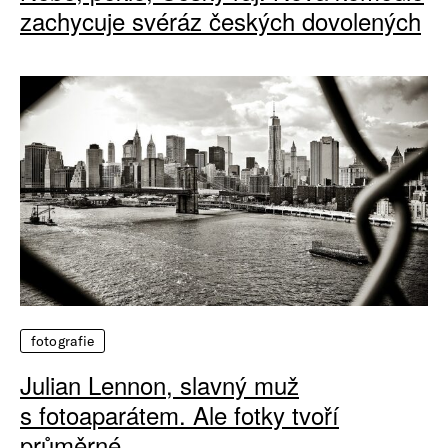
zachycuje svéráz českých dovolených
fotografie
Julian Lennon, slavný muž
s fotoaparátem. Ale fotky tvoří
průměrné