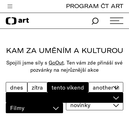
PROGRAM ČT ART
Česká televize
Zpravodajství
Sport
KAM ZA UMĚNÍM A KULTUROU
iVysílání
Spojili jsme síly s
GoOut
. Ten vám zde přináší své
TV program
pozvánky na nejrůznější akce
Pro děti
edu
dnes
zítra
tento víkend
Vše o ČT
novinky
Filmy