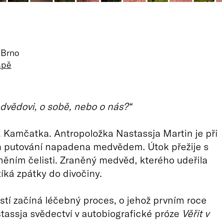
 Brno
apě
dvědovi, o sobě, nebo o nás?“
 Kamčatka. Antropoložka Nastassja Martin je při
putování napadena medvědem. Útok přežije s
ěním čelisti. Zraněný medvěd, kterého udeřila
íká zpátky do divočiny.
stí začíná léčebný proces, o jehož prvním roce
assja svědectví v autobiografické próze
Věřit v