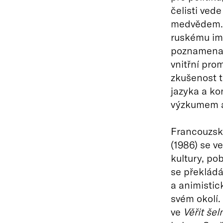
čelisti ved
medvědem. 
ruskému imp
poznamenan
vnitřní pro
zkušenost t
jazyka a ko
výzkumem a
Francouzská
(1986) se v
kultury, po
se překlád
a animistick
svém okolí.
ve
Věřit še