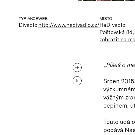
TYP AKCE
WEB
MÍSTO
Divadlo
http://www.hadivadlo.cz/
HaDivadlo
Poštovská 8d,
zobrazit na m
„Píšeš o me
FB
Srpen 2015.
𝕏
výzkumném 
vážným zran
cepínem, ut
Touto událo
podává Nast