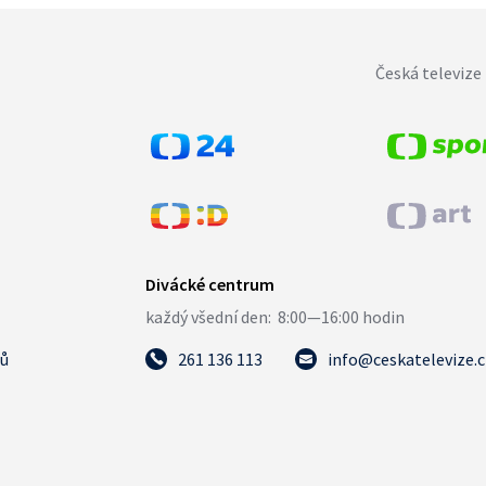
Česká televize 
tů
261 136 113
info@ceskatelevize.