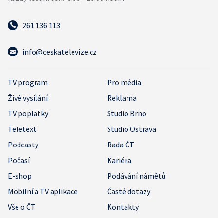
261 136 113
info@ceskatelevize.cz
TV program
Pro média
Živé vysílání
Reklama
TV poplatky
Studio Brno
Teletext
Studio Ostrava
Podcasty
Rada ČT
Počasí
Kariéra
E-shop
Podávání námětů
Mobilní a TV aplikace
Časté dotazy
Vše o ČT
Kontakty