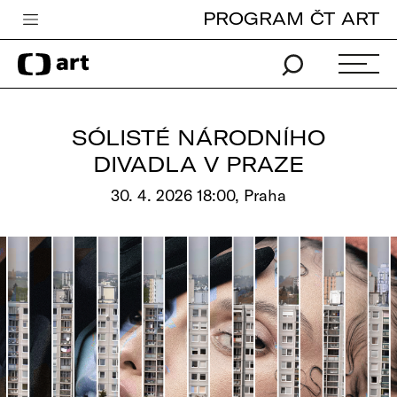
PROGRAM ČT ART
Česká televize
Zpravodajství
Sport
SÓLISTÉ NÁRODNÍHO
iVysílání
DIVADLA V PRAZE
TV program
30. 4. 2026 18:00, Praha
Pro děti
edu
Vše o ČT