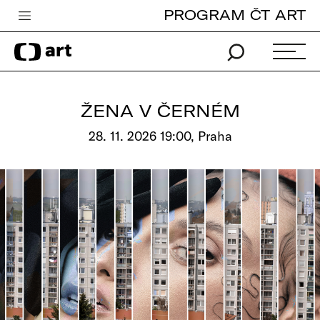
PROGRAM ČT ART
Česká televize
Zpravodajství
Sport
ŽENA V ČERNÉM
iVysílání
28. 11. 2026 19:00, Praha
TV program
Pro děti
edu
Vše o ČT