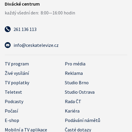
261 136 113
info@ceskatelevize.cz
TV program
Pro média
Živé vysílání
Reklama
TV poplatky
Studio Brno
Teletext
Studio Ostrava
Podcasty
Rada ČT
Počasí
Kariéra
E-shop
Podávání námětů
Mobilní a TV aplikace
Časté dotazy