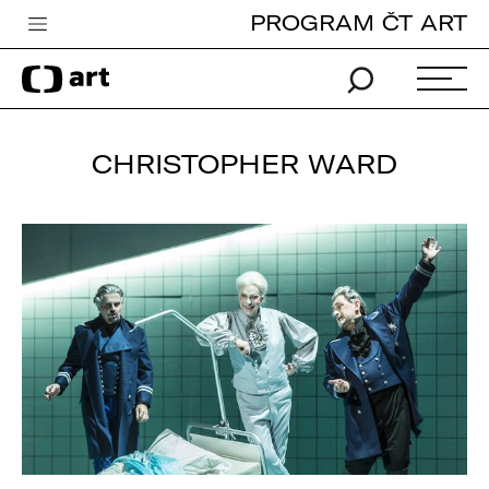
PROGRAM ČT ART
Česká televize
Zpravodajství
Sport
CHRISTOPHER WARD
iVysílání
TV program
Pro děti
edu
Vše o ČT