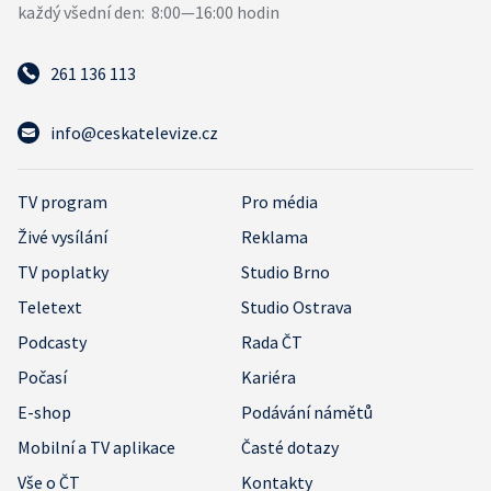
261 136 113
info@ceskatelevize.cz
TV program
Pro média
Živé vysílání
Reklama
TV poplatky
Studio Brno
Teletext
Studio Ostrava
Podcasty
Rada ČT
Počasí
Kariéra
E-shop
Podávání námětů
Mobilní a TV aplikace
Časté dotazy
Vše o ČT
Kontakty