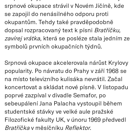
srpnové okupace strávil v Novém Jičíně, kde
se zapojil do nenásilného odporu proti
okupantům. Tehdy také pravděpodobně
dopsal rozpracovaný text k písni
Bratříčku,
zavírej vrátka
, která se posléze stala jedním ze
symbolů prvních okupačních týdnů.
Srpnová okupace akcelerovala nárůst Krylovy
popularity. Po návratu do Prahy v září 1968 se
na místo televizního kulisáka nevrátil. Začal
koncertovat a skládat nové písně. V listopadu
poprvé zazpíval v divadle Semafor, po
sebeupálení Jana Palacha vystoupil během
studentské stávky ve velké aule pražské
Filozofické fakulty UK, v únoru 1969 předvedl
Bratříčka
v měsíčníku
Reflektor
.