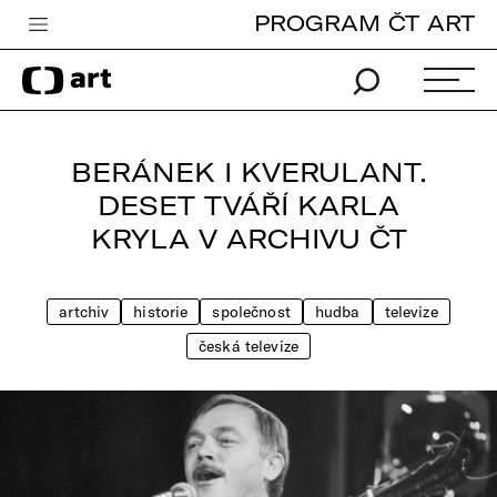
PROGRAM ČT ART
Česká televize
Zpravodajství
Sport
BERÁNEK I KVERULANT.
iVysílání
DESET TVÁŘÍ KARLA
KRYLA V ARCHIVU ČT
TV program
Pro děti
artchiv
historie
společnost
hudba
televize
edu
česká televize
Vše o ČT