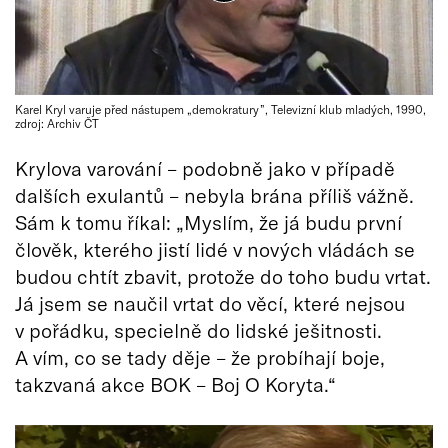
Karel Kryl varuje před nástupem „demokratury”, Televizní klub mladých, 1990,
zdroj: Archiv ČT
Krylova varování – podobně jako v případě
dalších exulantů – nebyla brána příliš vážně.
Sám k tomu říkal: „Myslím, že já budu první
člověk, kterého jistí lidé v nových vládách se
budou chtít zbavit, protože do toho budu vrtat.
Já jsem se naučil vrtat do věcí, které nejsou
v pořádku, specielně do lidské ješitnosti.
A vím, co se tady děje – že probíhají boje,
takzvaná akce BOK – Boj O Koryta.“