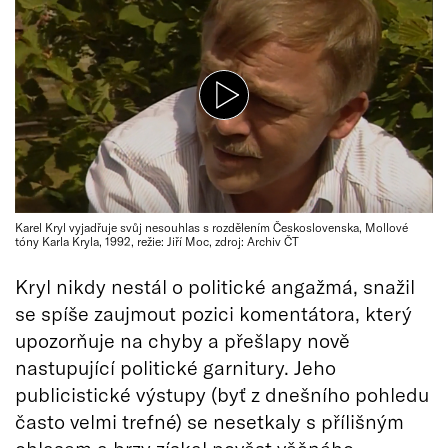
Karel Kryl vyjadřuje svůj nesouhlas s rozdělením Československa, Mollové
tóny Karla Kryla, 1992, režie: Jiří Moc, zdroj: Archiv ČT
Kryl nikdy nestál o politické angažmá, snažil
se spíše zaujmout pozici komentátora, který
upozorňuje na chyby a přešlapy nově
nastupující politické garnitury. Jeho
publicistické výstupy (byť z dnešního pohledu
často velmi trefné) se nesetkaly s přílišným
ohlasem a brzy získal pověst věčného