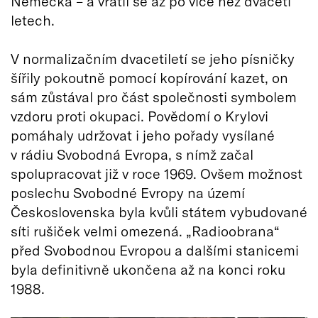
Německa – a vrátil se až po více než dvaceti
letech.
V normalizačním dvacetiletí se jeho písničky
šířily pokoutně pomocí kopírování kazet, on
sám zůstával pro část společnosti symbolem
vzdoru proti okupaci. Povědomí o Krylovi
pomáhaly udržovat i jeho pořady vysílané
v rádiu Svobodná Evropa, s nímž začal
spolupracovat již v roce 1969. Ovšem možnost
poslechu Svobodné Evropy na území
Československa byla kvůli státem vybudované
síti rušiček velmi omezená. „Radioobrana“
před Svobodnou Evropou a dalšími stanicemi
byla definitivně ukončena až na konci roku
1988.