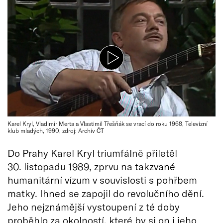
Karel Kryl, Vladimír Merta a Vlastimil Třešňák se vrací do roku 1968, Televizní
klub mladých, 1990, zdroj: Archiv ČT
Do Prahy Karel Kryl triumfálně přiletěl
30. listopadu 1989, zprvu na takzvané
humanitární vízum v souvislosti s pohřbem
matky. Ihned se zapojil do revolučního dění.
Jeho nejznámější vystoupení z té doby
proběhlo za okolností, které by si on i jeho