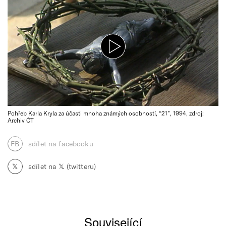
Pohřeb Karla Kryla za účasti mnoha známých osobností, “21”, 1994, zdroj:
Archiv ČT
FB
sdílet na facebooku
𝕏
sdílet na 𝕏 (twitteru)
Související