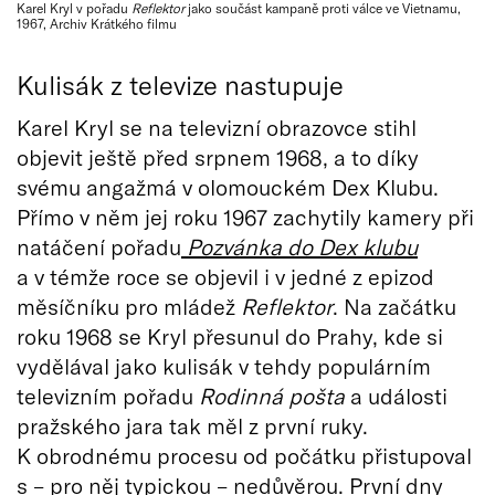
Karel Kryl v pořadu
Reflektor
jako součást kampaně proti válce ve Vietnamu,
1967, Archiv Krátkého filmu
Kulisák z televize nastupuje
Karel Kryl se na televizní obrazovce stihl
objevit ještě před srpnem 1968, a to díky
svému angažmá v olomouckém Dex Klubu.
Přímo v něm jej roku 1967 zachytily kamery při
natáčení pořadu
Pozvánka do Dex klubu
a v témže roce se objevil i v jedné z epizod
měsíčníku pro mládež
Reflektor
. Na začátku
roku 1968 se Kryl přesunul do Prahy, kde si
vydělával jako kulisák v tehdy populárním
televizním pořadu
Rodinná pošta
a události
pražského jara tak měl z první ruky.
K obrodnému procesu od počátku přistupoval
s – pro něj typickou – nedůvěrou. První dny