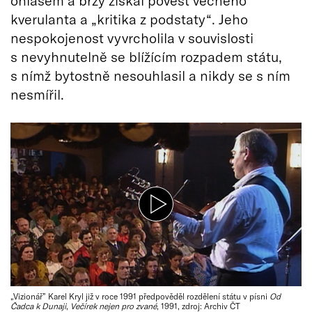
kverulanta a „kritika z podstaty“. Jeho
nespokojenost vyvrcholila v souvislosti
s nevyhnutelně se blížícím rozpadem státu,
s nímž bytostně nesouhlasil a nikdy se s ním
nesmířil.
„Vizionář” Karel Kryl již v roce 1991 předpověděl rozdělení státu v písni
Od
Čadca k Dunaji
,
Večírek nejen pro zvané
, 1991, zdroj: Archiv ČT