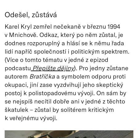
Odešel, zůstává
Karel Kryl zemřel nečekaně v březnu 1994
v Mnichově. Odkaz, který po něm zůstal, je
dodnes rozporuplný a hlásí se k němu řada
lidí napříč společností i politickým spektrem.
(Více o tomto tématu v jedné z epizod
podcastu
Přepište dějiny
). Pro jedny zůstane
autorem
Bratříčka
a symbolem odporu proti
okupaci, jiní zase vyzdvihují jeho skeptický
postoj k polistopadovému vývoji. On sám by
se nejspíš necítil dobře ani v jedné z těchto
škatulek – zůstal by solitérem kritickým
k veřejnému vývoji.