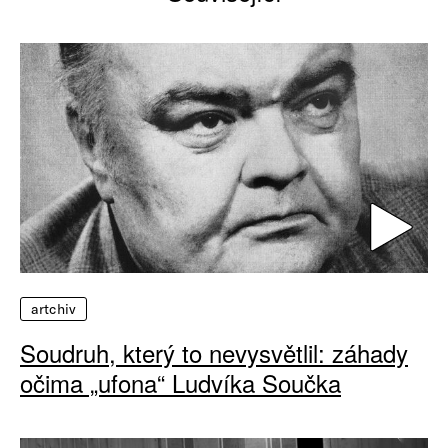
artchiv
Soudruh, který to nevysvětlil: záhady
očima „ufona“ Ludvíka Součka