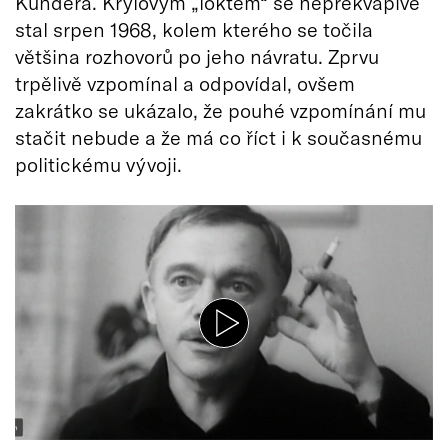
Kundera. Krylovým „loktem“ se nepřekvapivě
stal srpen 1968, kolem kterého se točila
většina rozhovorů po jeho návratu. Zprvu
trpělivě vzpomínal a odpovídal, ovšem
zakrátko se ukázalo, že pouhé vzpomínání mu
stačit nebude a že má co říct i k současnému
politickému vývoji.