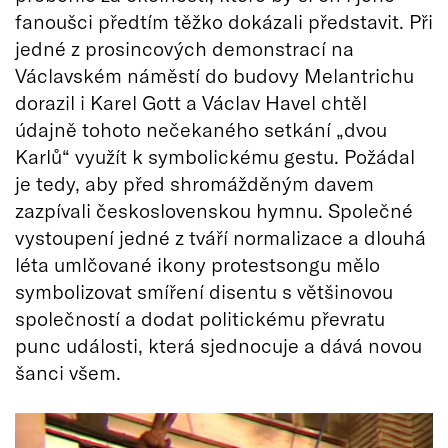
fanoušci předtím těžko dokázali představit. Při
jedné z prosincových demonstrací na
Václavském náměstí do budovy Melantrichu
dorazil i Karel Gott a Václav Havel chtěl
údajně tohoto nečekaného setkání „dvou
Karlů“ využít k symbolickému gestu. Požádal
je tedy, aby před shromážděným davem
zazpívali československou hymnu. Společné
vystoupení jedné z tváří normalizace a dlouhá
léta umlčované ikony protestsongu mělo
symbolizovat smíření disentu s většinovou
společností a dodat politickému převratu
punc události, která sjednocuje a dává novou
šanci všem.