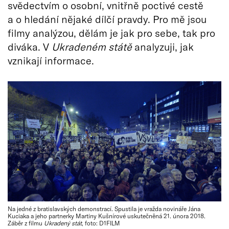
svědectvím o osobní, vnitřně poctivé cestě
a o hledání nějaké dílčí pravdy. Pro mě jsou
filmy analýzou, dělám je jak pro sebe, tak pro
diváka. V
Ukradeném státě
analyzuji, jak
vznikají informace.
Na jedné z bratislavských demonstrací. Spustila je vražda novináře Jána
Kuciaka a jeho partnerky Martiny Kušnírové uskutečněná 21. února 2018.
Záběr z filmu
Ukradený stát
, foto: D1FILM