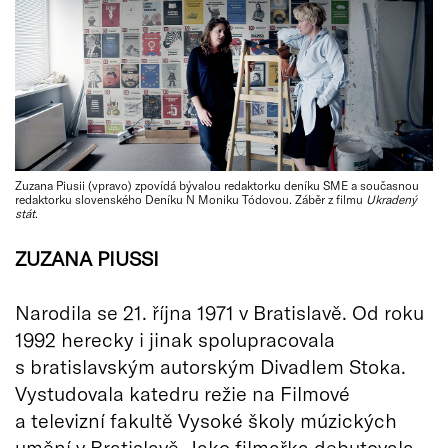
Zuzana Piusii (vpravo) zpovídá bývalou redaktorku deníku SME a současnou
redaktorku slovenského Deníku N Moniku Tódovou. Záběr z filmu
Ukradený
stát
.
ZUZANA PIUSSI
Narodila se 21. října 1971 v Bratislavě. Od roku
1992 herecky i jinak spolupracovala
s bratislavským autorským Divadlem Stoka.
Vystudovala katedru režie na Filmové
a televizní fakultě Vysoké školy múzických
umění v Bratislavě. Jako filmařka debutovala