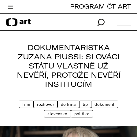
PROGRAM ČT ART
Česká televize
Zpravodajství
Sport
DOKUMENTARISTKA
iVysílání
ZUZANA PIUSSI: SLOVÁCI
STÁTU VLASTNĚ UŽ
TV program
NEVĚŘÍ, PROTOŽE NEVĚŘÍ
Pro děti
INSTITUCÍM
edu
Vše o ČT
film
rozhovor
do kina
tip
dokument
slovensko
politika