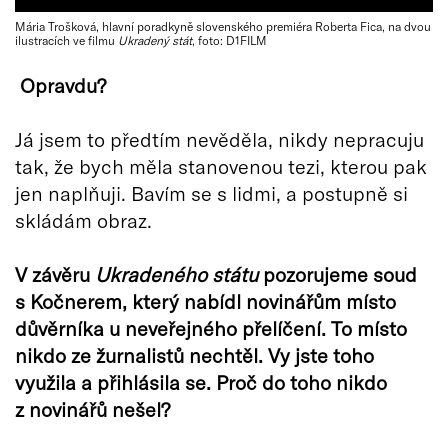
Mária Trošková, hlavní poradkyně slovenského premiéra Roberta Fica, na dvou
ilustracích ve filmu
Ukradený stát
, foto: D1FILM
Opravdu?
Já jsem to předtím nevěděla, nikdy nepracuju
tak, že bych měla stanovenou tezi, kterou pak
jen naplňuji. Bavím se s lidmi, a postupně si
skládám obraz.
V závěru
Ukradeného státu
pozorujeme soud
s Kočnerem, který nabídl novinářům místo
důvěrníka u neveřejného přelíčení. To místo
nikdo ze žurnalistů nechtěl. Vy jste toho
využila a přihlásila se. Proč do toho nikdo
z novinářů nešel?