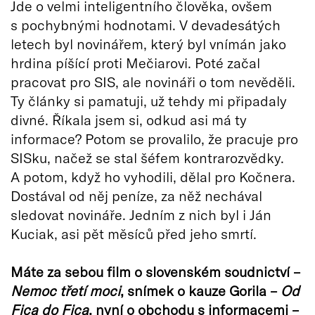
Jde o velmi inteligentního člověka, ovšem
s pochybnými hodnotami. V devadesátých
letech byl novinářem, který byl vnímán jako
hrdina píšící proti Mečiarovi. Poté začal
pracovat pro SIS, ale novináři o tom nevěděli.
Ty články si pamatuji, už tehdy mi připadaly
divné. Říkala jsem si, odkud asi má ty
informace? Potom se provalilo, že pracuje pro
SISku, načež se stal šéfem kontrarozvědky.
A potom, když ho vyhodili, dělal pro Kočnera.
Dostával od něj peníze, za něž nechával
sledovat novináře. Jedním z nich byl i Ján
Kuciak, asi pět měsíců před jeho smrtí.
Máte za sebou film o slovenském soudnictví –
Nemoc třetí moci
, snímek o kauze Gorila –
Od
Fica do Fica
, nyní o obchodu s informacemi –