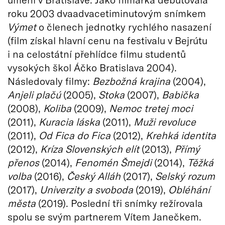
roku 2003 dvaadvacetiminutovým snímkem
Výmet
o členech jednotky rychlého nasazení
(film získal hlavní cenu na festivalu v Bejrútu
i na celostátní přehlídce filmu studentů
vysokých škol Áčko Bratislava 2004).
Následovaly filmy:
Bezbožná krajina
(2004),
Anjeli plačú
(2005),
Stoka
(2007),
Babička
(2008),
Koliba
(2009),
Nemoc tretej moci
(2011),
Kuracia láska
(2011),
Muži revoluce
(2011),
Od Fica do Fica
(2012),
Krehká identita
(2012),
Kríza Slovenských elít
(2013),
Přímý
přenos
(2014),
Fenomén Šmejdi
(2014),
Těžká
volba
(2016),
Český Alláh
(2017),
Selský rozum
(2017),
Univerzity a svoboda
(2019),
Obléhání
města
(2019). Poslední tři snímky režírovala
spolu se svým partnerem Vítem Janečkem.