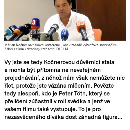
Márian Kočner na tiskové konferenci, kde v zásadě vyhrožoval novinářům.
Záběr z filmu
Ukradený stát
, foto: D1FILM
Vy jste se tedy Kočnerovou důvěrnicí stala
a mohla být přítomna na neveřejném
projednávání, z něhož nám však nemůžete nic
říct, protože jste vázána mlčením. Povězte
tedy alespoň, kdo je Peter Tóth, který se
přelíčení zúčastnil v roli svědka a jenž ve
vašem filmu také vystupuje. To je pro
nezasvěceného diváka dost záhadná figura…