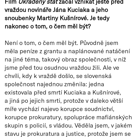
Film
Ukradený stát
začal vznikat ještě před
vraždou novináře Jána Kuciaka a jeho
snoubenky Martiny Kušnírové. Je tedy
nakonec o tom, o čem měl být?
Není o tom, o čem měl být. Původně jsem
měla peníze z grantu a naplánované natáčení
na jiné téma, takový obraz společnosti, v níž
jsme před tou osudnou vraždou žili. Ale ve
chvíli, kdy k vraždě došlo, se slovenská
společnost najednou změnila: jedna
existovala před smrtí Kuciaka a Kušnírové,
a jiná po jejich smrti, protože v daleko větší
míře vychází najevo korupce soudnictví,
korupce prokuratury, spolupráce mafiánských
skupin s policií, s vládou. Věděla jsem, v jakém
stavu je prokuratura a justice, protože jsem se