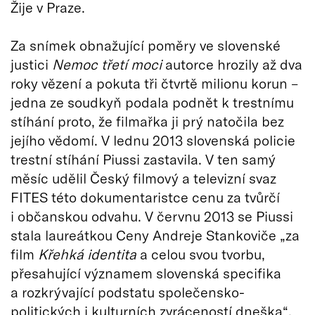
Žije v Praze.
Za snímek obnažující poměry ve slovenské
justici
Nemoc třetí moci
autorce hrozily až dva
roky vězení a pokuta tři čtvrtě milionu korun –
jedna ze soudkyň podala podnět k trestnímu
stíhání proto, že filmařka ji prý natočila bez
jejího vědomí. V lednu 2013 slovenská policie
trestní stíhání Piussi zastavila. V ten samý
měsíc udělil Český filmový a televizní svaz
FITES této dokumentaristce cenu za tvůrčí
i občanskou odvahu. V červnu 2013 se Piussi
stala laureátkou Ceny Andreje Stankoviče „za
film
Křehká identita
a celou svou tvorbu,
přesahující významem slovenská specifika
a rozkrývající podstatu společensko-
politických i kulturních zvráceností dneška“.