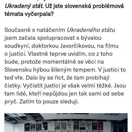
Ukradený stát
. Už jste slovenská problémová
témata vyčerpala?
Současně s natáčením
Ukradeného státu
jsem začala spolupracovat s bývalou
soudkyní, doktorkou Javorčíkovou, na filmu
o justici. Vlastně teprve uvidím, co z toho
bude, protože momentálně se věci na
Slovensku hýbou šíleným tempem. V justici to
teď vře. Dalo by se říct, že tam probíhají
čistky. Vyčistit justici je však velmi těžké. Jsou
tam lidé, kteří nepůjdou jen tak sami od sebe
pryč. Zatím to pouze sleduji.