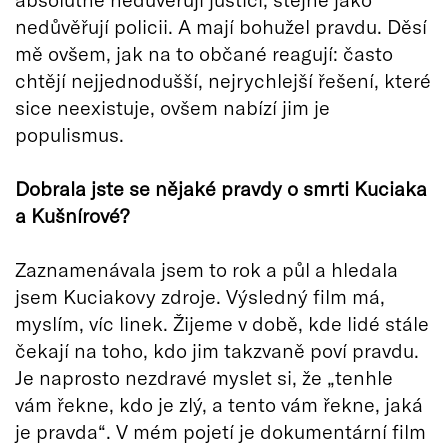
nedůvěřují policii. A mají bohužel pravdu. Děsí
mě ovšem, jak na to občané reagují: často
chtějí nejjednodušší, nejrychlejší řešení, které
sice neexistuje, ovšem nabízí jim je
populismus.
Dobrala jste se nějaké pravdy o smrti Kuciaka
a Kušnírové?
Zaznamenávala jsem to rok a půl a hledala
jsem Kuciakovy zdroje. Výsledný film má,
myslím, víc linek. Žijeme v době, kde lidé stále
čekají na toho, kdo jim takzvaně poví pravdu.
Je naprosto nezdravé myslet si, že „tenhle
vám řekne, kdo je zlý, a tento vám řekne, jaká
je pravda“. V mém pojetí je dokumentární film