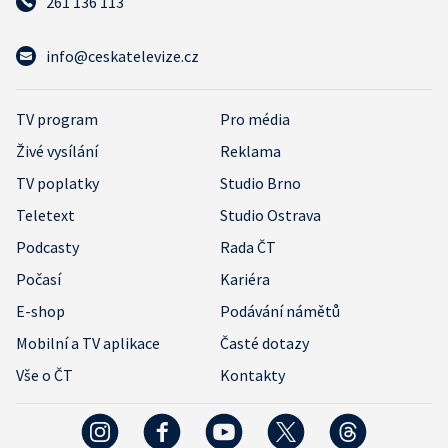
261 136 113
info@ceskatelevize.cz
TV program
Pro média
Živé vysílání
Reklama
TV poplatky
Studio Brno
Teletext
Studio Ostrava
Podcasty
Rada ČT
Počasí
Kariéra
E-shop
Podávání námětů
Mobilní a TV aplikace
Časté dotazy
Vše o ČT
Kontakty