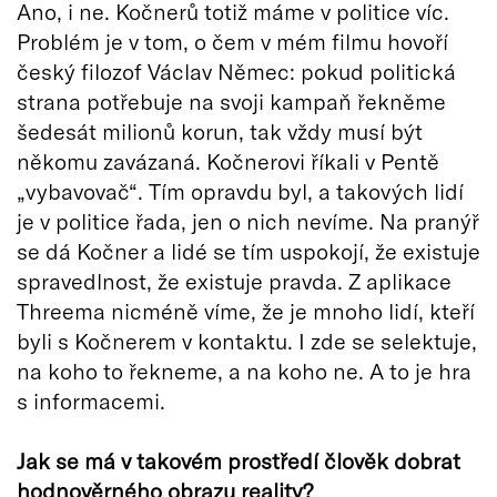
Ano, i ne. Kočnerů totiž máme v politice víc.
Problém je v tom, o čem v mém filmu hovoří
český filozof Václav Němec: pokud politická
strana potřebuje na svoji kampaň řekněme
šedesát milionů korun, tak vždy musí být
někomu zavázaná. Kočnerovi říkali v Pentě
„vybavovač“. Tím opravdu byl, a takových lidí
je v politice řada, jen o nich nevíme. Na pranýř
se dá Kočner a lidé se tím uspokojí, že existuje
spravedlnost, že existuje pravda. Z aplikace
Threema nicméně víme, že je mnoho lidí, kteří
byli s Kočnerem v kontaktu. I zde se selektuje,
na koho to řekneme, a na koho ne. A to je hra
s informacemi.
Jak se má v takovém prostředí člověk dobrat
hodnověrného obrazu reality?