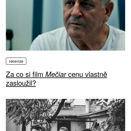
recenze
Za co si film
cenu vlastně
Mečiar
zasloužil?