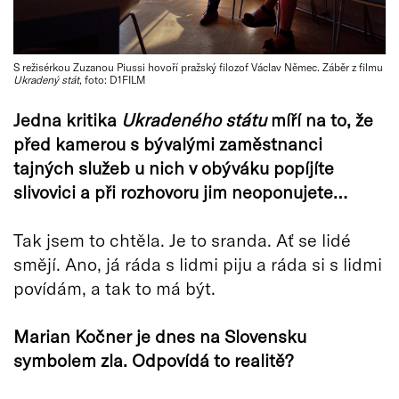
S režisérkou Zuzanou Piussi hovoří pražský filozof Václav Němec. Záběr z filmu
Ukradený stát
, foto: D1FILM
Jedna kritika
Ukradeného státu
míří na to, že
před kamerou s bývalými zaměstnanci
tajných služeb u nich v obýváku popíjíte
slivovici a při rozhovoru jim neoponujete…
Tak jsem to chtěla. Je to sranda. Ať se lidé
smějí. Ano, já ráda s lidmi piju a ráda si s lidmi
povídám, a tak to má být.
Marian Kočner je dnes na Slovensku
symbolem zla. Odpovídá to realitě?