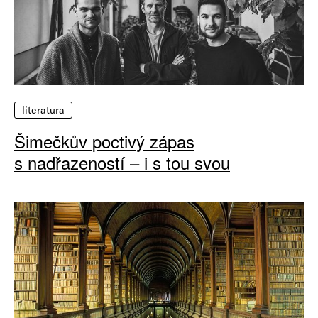
literatura
Šimečkův poctivý zápas
s nadřazeností – i s tou svou