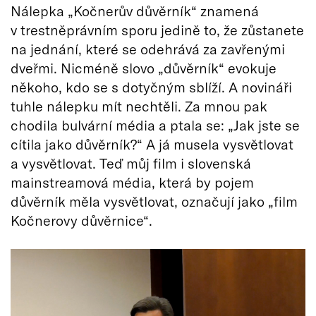
Nálepka „Kočnerův důvěrník“ znamená
v trestněprávním sporu jedině to, že zůstanete
na jednání, které se odehrává za zavřenými
dveřmi. Nicméně slovo „důvěrník“ evokuje
někoho, kdo se s dotyčným sblíží. A novináři
tuhle nálepku mít nechtěli. Za mnou pak
chodila bulvární média a ptala se: „Jak jste se
cítila jako důvěrník?“ A já musela vysvětlovat
a vysvětlovat. Teď můj film i slovenská
mainstreamová média, která by pojem
důvěrník měla vysvětlovat, označují jako „film
Kočnerovy důvěrnice“.