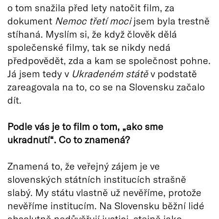
o tom snažila před lety natočit film, za
dokument
Nemoc třetí moci
jsem byla trestně
stíhaná. Myslím si, že když člověk dělá
společenské filmy, tak se nikdy nedá
předpovědět, zda a kam se společnost pohne.
Já jsem tedy v
Ukradeném státě
v podstatě
zareagovala na to, co se na Slovensku začalo
dít.
Podle vás je to film o tom, „ako sme
ukradnutí“. Co to znamená?
Znamená to, že veřejný zájem je ve
slovenských státních institucích strašně
slabý. My státu vlastně už nevěříme, protože
nevěříme institucím. Na Slovensku běžní lidé
absolutně nedůvěřují justici, stejně jako