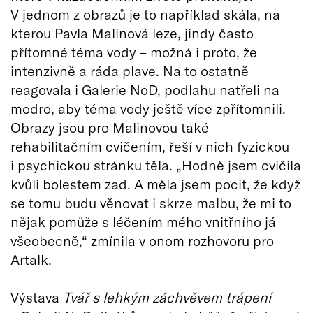
V jednom z obrazů je to například skála, na
kterou Pavla Malinová leze, jindy často
přítomné téma vody – možná i proto, že
intenzivně a ráda plave. Na to ostatně
reagovala i Galerie NoD, podlahu natřeli na
modro, aby téma vody ještě více zpřítomnili.
Obrazy jsou pro Malinovou také
rehabilitačním cvičením, řeší v nich fyzickou
i psychickou stránku těla. „Hodně jsem cvičila
kvůli bolestem zad. A měla jsem pocit, že když
se tomu budu věnovat i skrze malbu, že mi to
nějak pomůže s léčením mého vnitřního já
všeobecně,“ zmínila v onom rozhovoru pro
Artalk.
Výstava
Tvář s lehkým záchvěvem trápení