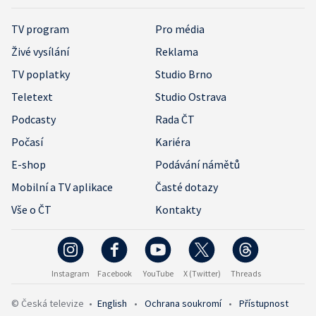
TV program
Pro média
Živé vysílání
Reklama
TV poplatky
Studio Brno
Teletext
Studio Ostrava
Podcasty
Rada ČT
Počasí
Kariéra
E-shop
Podávání námětů
Mobilní a TV aplikace
Časté dotazy
Vše o ČT
Kontakty
Instagram
Facebook
YouTube
X (Twitter)
Threads
© Česká televize
•
English
•
Ochrana soukromí
•
Přístupnost