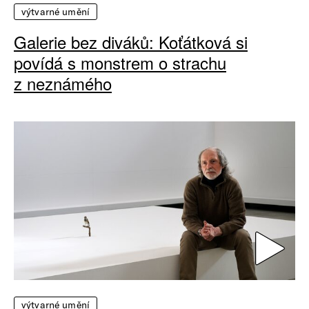
výtvarné umění
Galerie bez diváků: Koťátková si
povídá s monstrem o strachu
z neznámého
výtvarné umění