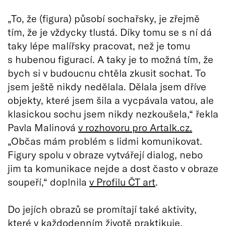
„To, že (figura) působí sochařsky, je zřejmě
tím, že je vždycky tlustá. Díky tomu se s ní dá
taky lépe malířsky pracovat, než je tomu
s hubenou figurací. A taky je to možná tím, že
bych si v budoucnu chtěla zkusit sochat. To
jsem ještě nikdy nedělala. Dělala jsem dříve
objekty, které jsem šila a vycpávala vatou, ale
klasickou sochu jsem nikdy nezkoušela,“ řekla
Pavla Malinová
v rozhovoru pro Artalk.cz.
„Občas mám problém s lidmi komunikovat.
Figury spolu v obraze vytvářejí dialog, nebo
jim ta komunikace nejde a dost často v obraze
soupeří,“ doplnila
v Profilu ČT art
.
Do jejích obrazů se promítají také aktivity,
které v každodenním životě praktikuje.