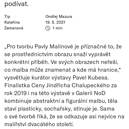
podívat.
Tip
Ondřej Mazura
Kateřina
19. 5. 2021
Zemanová
1 min
„Pro tvorbu Pavly Malinové je příznačné to, že
se prostřednictvím obrazu snaží vyprávět
konkrétní příběh. Ve svých obrazech neřeší,
co malba může znamenat a kde má hranice,“
vysvětluje kurátor výstavy Pavel Kubesa.
Finalistka Ceny Jindřicha Chalupeckého za
rok 2019 i na této výstavě v Galerii NoD
kombinuje abstraktní a figurální malbu, těla
staví plasticky, sochařsky, stínuje je. Sama
o své tvorbě říká, že se odkazuje asi nejvíce na
malířství dvacátého století.