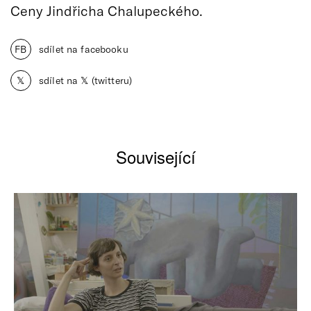
Ceny Jindřicha Chalupeckého.
FB
sdílet na facebooku
𝕏
sdílet na 𝕏 (twitteru)
Související