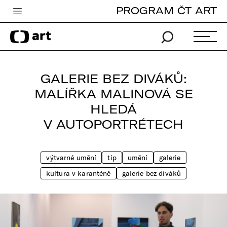
PROGRAM ČT ART
Česká televize
Zpravodajství
Sport
GALERIE BEZ DIVÁKŮ:
iVysílání
MALÍŘKA MALINOVÁ SE
HLEDÁ
TV program
V AUTOPORTRÉTECH
Pro děti
edu
výtvarné umění
tip
umění
galerie
Vše o ČT
kultura v karanténě
galerie bez diváků