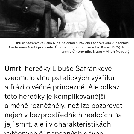
Libuše Šafránková (jako Nina Zarečná) s Pavlem Landovským v inscenaci
Čechovova
Racka
pražského Činoherního klubu (režie Jan Kačer, 1975), foto:
archiv Činoherního klubu – Miloň Novotný
Úmrtí herečky Libuše Šafránkové
vzedmulo vlnu patetických výkřiků
a frází o věčné princezně. Ale odkaz
této herečky je komplikovanější
a méně rozněžnělý, než lze pozorovat
nejen v bezprostředních reakcích na
její smrt, ale i v charakteristikách
vyřčených či napsaných dávno