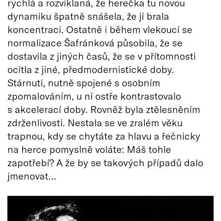
rychlá a rozviklaná, že herečka tu novou
dynamiku špatně snášela, že jí brala
koncentraci. Ostatně i během vlekoucí se
normalizace Šafránková působila, že se
dostavila z jiných časů, že se v přítomnosti
ocitla z jiné, předmodernistické doby.
Stárnutí, nutně spojené s osobním
zpomalováním, u ní ostře kontrastovalo
s akcelerací doby. Rovněž byla ztělesněním
zdrženlivosti. Nestala se ve zralém věku
trapnou, kdy se chytáte za hlavu a řečnicky
na herce pomyslně voláte: Máš tohle
zapotřebí? A že by se takových případů dalo
jmenovat…