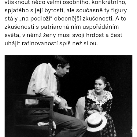
vtisknout něco velmi osobního, konkrétního,
spjatého s její bytostí, ale současně ty figury
stály „na podloží“ obecnější zkušenosti. A to
zkušenosti s patriarchálním uspořádáním
světa, v němž ženy musí svoji hrdost a čest
uhájit rafinovaností spíš než silou.