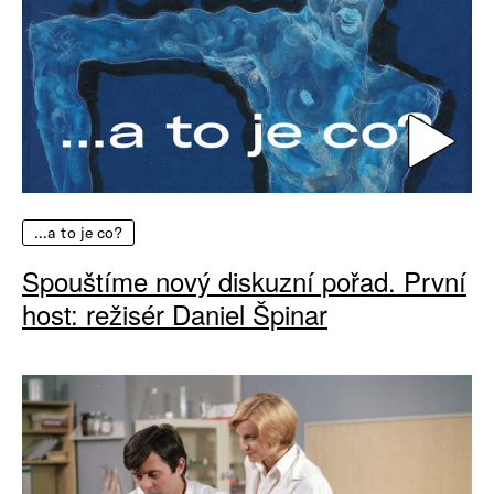
…a to je co?
Spouštíme nový diskuzní pořad. První
host: režisér Daniel Špinar