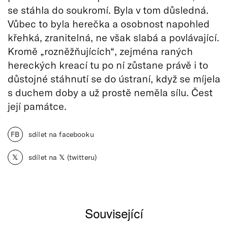
se stáhla do soukromí. Byla v tom důsledná.
Vůbec to byla herečka a osobnost napohled
křehká, zranitelná, ne však slabá a povlávající.
Kromě „rozněžňujících“, zejména raných
hereckých kreací tu po ní zůstane právě i to
důstojné stáhnutí se do ústraní, když se míjela
s duchem doby a už prostě neměla sílu. Čest
její památce.
FB
sdílet na facebooku
𝕏
sdílet na 𝕏 (twitteru)
Související