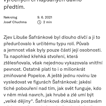
předtím.
Nekrolog
9. 6. 2021
Josef Chuchma
2 min
Zjev Libuše Šafránkové byl dlouho dívčí a ji to
předurčovalo k určitému typu rolí. Půvab
a jemnost však byly pouze částí její osobnosti.
Ta napohled křehká stvoření, která
ztělesňovala, však nejednou vykazovala vnitřní
pevnost. Ostatně platí to i o milionkrát
zmiňované Popelce. A ještě jednu rovinu lze
vysledovat ve figurách Šafránkové: jakési
tiché pobouření nad tím, jak svět funguje, kdo
v něm mívá navrch, jak hrubé a zlé umí být
„velké dějiny“. Šafránková dokázala postavám