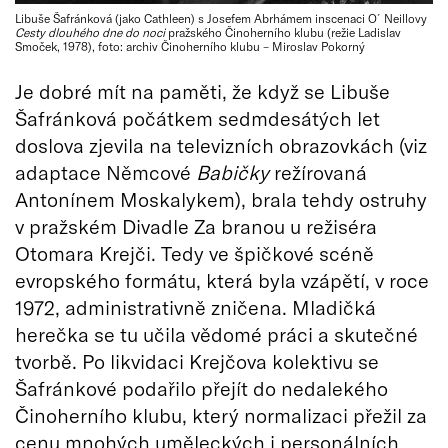
Libuše Šafránková (jako Cathleen) s Josefem Abrhámem inscenaci O´Neillovy
Cesty dlouhého dne do noci
pražského Činoherního klubu (režie Ladislav
Smoček, 1978), foto: archiv Činoherního klubu – Miroslav Pokorný
Je dobré mít na paměti, že když se Libuše
Šafránková počátkem sedmdesátých let
doslova zjevila na televizních obrazovkách (viz
adaptace Němcové
Babičky
režírovaná
Antonínem Moskalykem), brala tehdy ostruhy
v pražském Divadle Za branou u režiséra
Otomara Krejči. Tedy ve špičkové scéně
evropského formátu, která byla vzápětí, v roce
1972, administrativně zničena. Mladičká
herečka se tu učila vědomé práci a skutečné
tvorbě. Po likvidaci Krejčova kolektivu se
Šafránkové podařilo přejít do nedalekého
Činoherního klubu, který normalizaci přežil za
cenu mnohých uměleckých i personálních