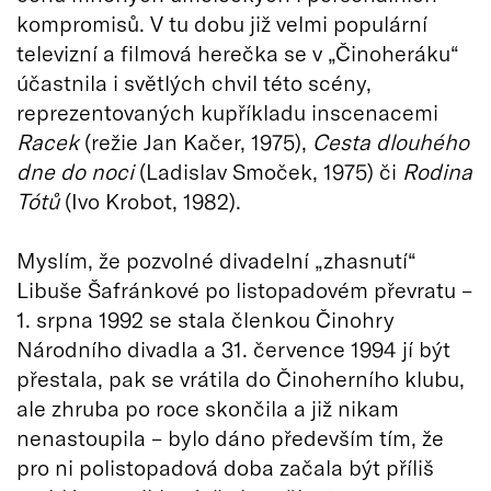
kompromisů. V tu dobu již velmi populární
televizní a filmová herečka se v „Činoheráku“
účastnila i světlých chvil této scény,
reprezentovaných kupříkladu inscenacemi
Racek
(režie Jan Kačer, 1975),
Cesta dlouhého
dne do noci
(Ladislav Smoček, 1975) či
Rodina
Tótů
(Ivo Krobot, 1982).
Myslím, že pozvolné divadelní „zhasnutí“
Libuše Šafránkové po listopadovém převratu –
1. srpna 1992 se stala členkou Činohry
Národního divadla a 31. července 1994 jí být
přestala, pak se vrátila do Činoherního klubu,
ale zhruba po roce skončila a již nikam
nenastoupila – bylo dáno především tím, že
pro ni polistopadová doba začala být příliš