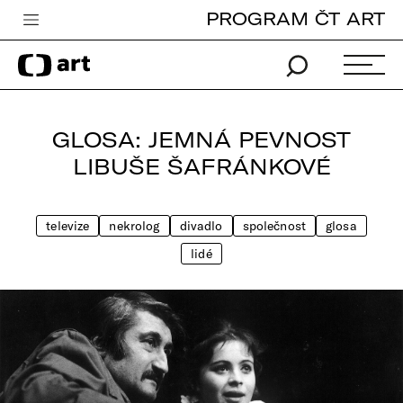
PROGRAM ČT ART
Česká televize
Zpravodajství
Sport
GLOSA: JEMNÁ PEVNOST
iVysílání
LIBUŠE ŠAFRÁNKOVÉ
TV program
televize
nekrolog
divadlo
společnost
glosa
Pro děti
lidé
edu
Vše o ČT