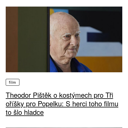
film
Theodor Pištěk o kostýmech pro Tři
oříšky pro Popelku: S herci toho filmu
to šlo hladce