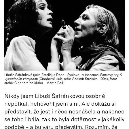
Libuše Šafránková (jako Estelle) s Danou Syslovou v inscenaci Sartrovy hry
S
vyloučením veřejnosti
(Činoherní klub, režie Vladimír Strnisko, 1994), foto:
archiv Činoherního klubu – Martin Poš
Nikdy jsem Libuši Šafránkovou osobně
nepotkal, nehovořil jsem s ní. Ale dokážu si
představit, že jestli něco nesnášela a nakonec
se toho i bála, tak to byla dotěrnost v jakékoliv
podobě – a bulváru především. Rozumím, že