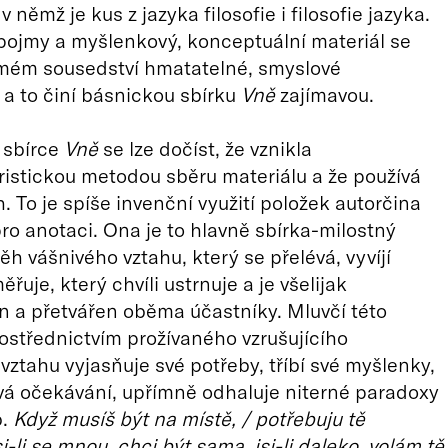
 v němž je kus z jazyka filosofie i filosofie jazyka.
pojmy a myšlenkový, konceptuální materiál se
římém sousedství hmatatelné, smyslové
– a to činí básnickou sbírku
Vně
zajímavou.
 sbírce
Vně
se lze dočíst, že vznikla
stickou metodou sběru materiálu a že používá
h. To je spíše invenční využití položek autorčina
pro anotaci. Ona je to hlavně sbírka-milostný
ěh vášnivého vztahu, který se přelévá, vyvíjí
uje, který chvíli ustrnuje a je všelijak
 a přetvářen oběma účastníky. Mluvčí této
rostřednictvím prožívaného vzrušujícího
vztahu vyjasňuje své potřeby, tříbí své myšlenky,
vá očekávání, upřímně odhaluje niterné paradoxy
b.
Když musíš být na místě, / potřebuju tě
i-li se mnou, chci být sama, jsi-li daleko, volám tě