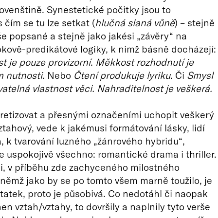
lovenštině. Synestetické počitky jsou to
s čím se tu lze setkat (
hlučná slaná vůně
) – stejně
še popsané a stejně jako jakési „závěry“ na
kově-predikátové logiky, k nimž básně docházejí:
t je pouze provizorní
.
Měkkost rozhodnutí je
 nutnosti.
Nebo
Čtení produkuje lyriku
. Či
Smysl
atelná vlastnost věci. Nahraditelnost je veškerá.
retizovat a přesnými označeními uchopit veškerý
vztahový, vede k jakémusi formátování lásky, lidí
, k tvarování luzného „žánrového hybridu“,
 uspokojivě všechno: romantické drama i thriller.
ii, v příběhu zde zachyceného milostného
v němž jako by se po tomto všem marně toužilo, je
tatek, proto je působivá. Co nedotáhl či naopak
en vztah/vztahy, to dovršily a naplnily tyto verše