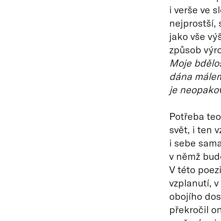
i verše ve s
nejprostší, 
jako vše vý
způsob výro
Moje bdělos
dána málem
je neopakov
Potřeba teo
svět, i ten 
i sebe sama
v němž bude
V této poez
vzplanutí, 
obojího dos
překročil on