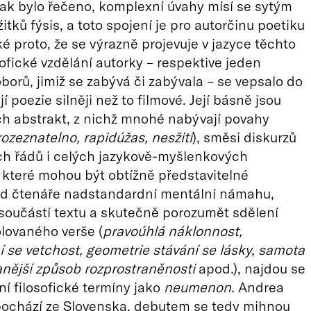
jak bylo řečeno, komplexní úvahy mísí se sytým
itků fýsis, a toto spojení je pro autorčinu poetiku
ké proto, že se výrazně projevuje v jazyce těchto
sofické vzdělání autorky – respektive jeden
oborů, jimiž se zabývá či zabývala – se vepsalo do
jí poezie silněji než to filmové. Její básně jsou
h abstrakt, z nichž mnohé nabývají povahy
rozeznatelno, rapidúžas, nesžití
), směsi diskurzů
ch řádů i celých jazykově-myšlenkových
 které mohou být obtížně představitelné
 od čtenáře nadstandardní mentální námahu,
 součástí textu a skutečně porozumět sdělení
lovaného verše (
pravoúhlá náklonnost,
í se vetchost, geometrie stávání se lásky, samota
tanější způsob rozprostraněnosti
apod.), najdou se
ní filosofické termíny jako
neumenon.
Andrea
pochází ze Slovenska, debutem se tedy mihnou