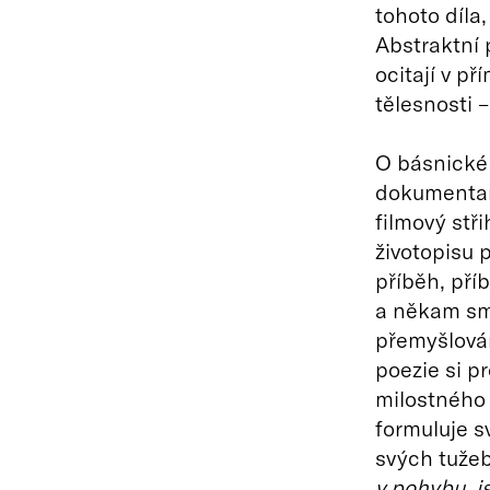
tohoto díla,
Abstraktní 
ocitají v p
tělesnosti 
O básnické
dokumentari
filmový stři
životopisu 
příběh, příb
a někam směř
přemyšlován
poezie si p
milostného 
formuluje s
svých tuže
v pohybu, js