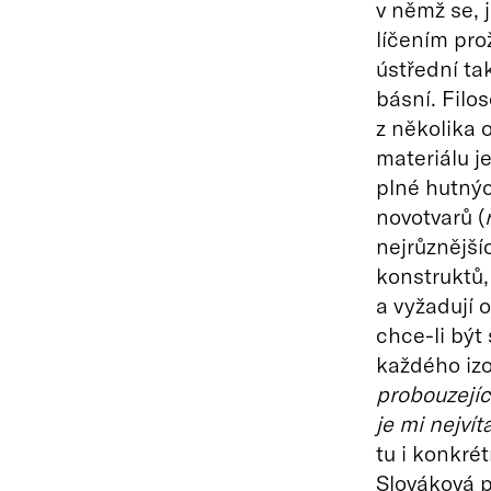
v němž se, 
líčením prož
ústřední ta
básní. Filo
z několika 
materiálu je
plné hutnýc
novotvarů (
nejrůznější
konstruktů,
a vyžadují
chce-li být
každého izo
probouzejíc
je mi nejví
tu i konkrét
Slováková 