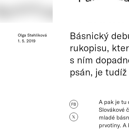
Básnický debu
Olga Stehlíková
1. 5. 2019
rukopisu, kter
s ním dopadne
psán, je tudíž
A pak je tu
FB
Slovákové 
mladé básni
𝕏
prvotiny. A