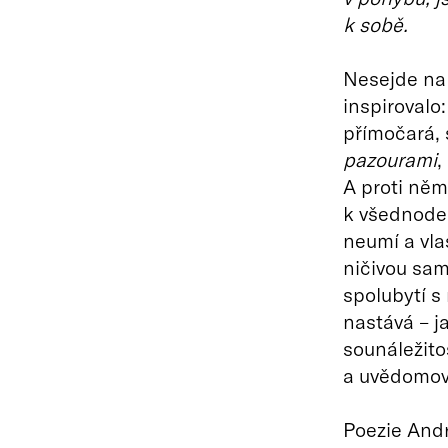
k sobě.
Nesejde na 
inspirovalo:
přímočará, 
pazourami
,
A proti ně
k všednoden
neumí a vla
ničivou sam
spolubytí s
nastává – j
sounáležitos
a uvědomov
Poezie Andr