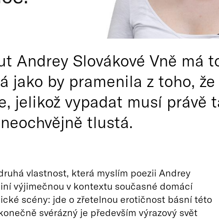
t Andrey Slovákové Vně má to, 
á jako by pramenila z toho, že 
, jelikož vypadat musí právě ta
 neochvějně tlustá.
 druhá vlastnost, která myslím poezii Andrey
činí výjimečnou v kontextu současné domácí
cké scény: jde o zřetelnou erotičnost básní této
 konečně svérázný je především výrazový svět