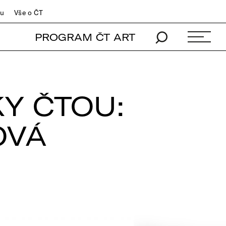
du
Vše o ČT
PROGRAM ČT ART
Y ČTOU:
OVÁ