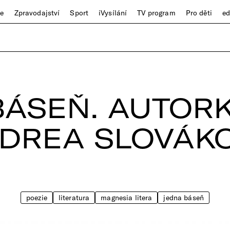
ze
Zpravodajství
Sport
iVysílání
TV program
Pro děti
e
BÁSEŇ. AUTORK
DREA SLOVÁK
poezie
literatura
magnesia litera
jedna báseň