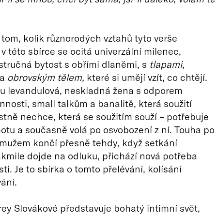
tom, kolik různorodých vztahů tyto verše
 v této sbírce se ocitá univerzální milenec,
stručná bytost s obřími dlaněmi, s
tlapami
,
 a
obrovským tělem,
které si umějí vzít, co chtějí.
mu levandulová, neskladná žena s odporem
nosti, small talkům a banalitě, která soužití
stně nechce, která se soužitím souží – potřebuje
otu a současně volá po osvobození z ní. Touha po
 mužem končí přesně tehdy, když setkání
akmile dojde na odluku, přichází nová potřeba
ti. Je to sbírka o tomto přelévání, kolísání
ání.
ey Slovákové představuje bohatý intimní svět,