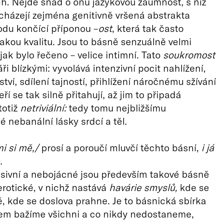
h. Nejde snad o onu jazykovou zaumnost, s níž
icházejí zejména genitivně vršená abstrakta
du končící příponou –
ost
, která tak často
jakou kvalitu. Jsou to básně senzuálně velmi
jak bylo řečeno – velice intimní. Tato
soukromost
áři blízkými: vyvolává intenzivní pocit nahlížení,
tví, sdílení tajností, přihlížení náročnému sžívání
teří se tak silně přitahují, až jim to připadá
totiž
netriviální:
tedy tomu nejbližšímu
é nebanální lásky srdcí a těl.
i si mě,/
prosí a poroučí mluvčí těchto básní,
i já
.
esivní a nebojácné jsou především takové básně
erotické, v nichž nastává
havárie smyslů,
kde se
vě, kde se doslova prahne. Je to básnická sbírka
čem bažíme všichni a co nikdy nedostaneme,