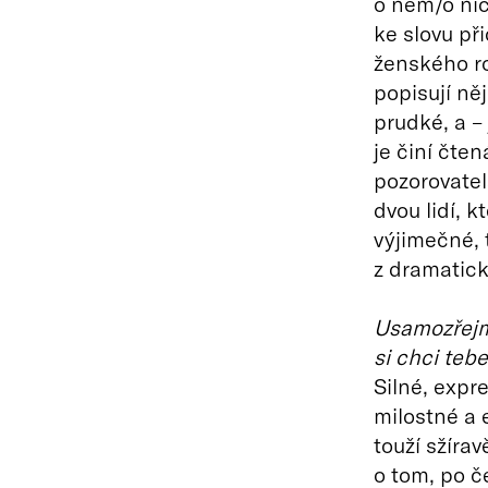
o něm/o nic
ke slovu př
ženského ro
popisují ně
prudké, a – 
je činí čten
pozorovatels
dvou lidí, k
výjimečné, 
z dramatick
Usamozřejm
si chci tebe
Silné, expr
milostné a 
touží sžíra
o tom, po 