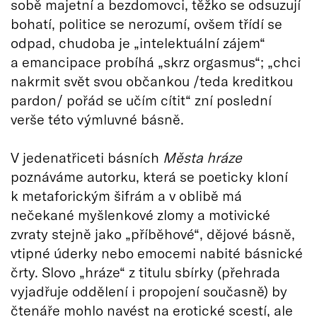
sobě majetní a bezdomovci, těžko se odsuzují
bohatí, politice se nerozumí, ovšem třídí se
odpad, chudoba je „intelektuální zájem“
a emancipace probíhá „skrz orgasmus“; „chci
nakrmit svět svou občankou /teda kreditkou
pardon/ pořád se učím cítit“ zní poslední
verše této výmluvné básně.
V jedenatřiceti básních
Města
hráze
poznáváme autorku, která se poeticky kloní
k metaforickým šifrám a v oblibě má
nečekané myšlenkové zlomy a motivické
zvraty stejně jako „příběhové“, dějové básně,
vtipné úderky nebo emocemi nabité básnické
črty. Slovo „hráze“ z titulu sbírky (přehrada
vyjadřuje oddělení i propojení současně) by
čtenáře mohlo navést na erotické scestí, ale