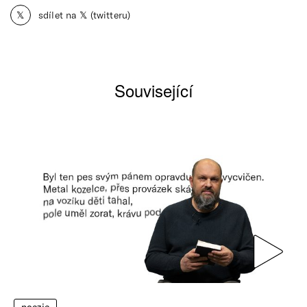
𝕏
sdílet na 𝕏 (twitteru)
Související