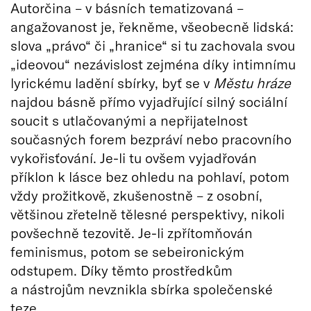
Autorčina – v básních tematizovaná –
angažovanost je, řekněme, všeobecně lidská:
slova „právo“ či „hranice“ si tu zachovala svou
„ideovou“ nezávislost zejména díky intimnímu
lyrickému ladění sbírky, byť se v
Městu
hráze
najdou básně přímo vyjadřující silný sociální
soucit s utlačovanými a nepřijatelnost
současných forem bezpráví nebo pracovního
vykořisťování. Je-li tu ovšem vyjadřován
příklon k lásce bez ohledu na pohlaví, potom
vždy prožitkově, zkušenostně – z osobní,
většinou zřetelně tělesné perspektivy, nikoli
povšechně tezovitě. Je-li zpřítomňován
feminismus, potom se sebeironickým
odstupem. Díky těmto prostředkům
a nástrojům nevznikla sbírka společenské
teze.