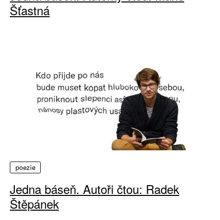
Šťastná
poezie
Jedna báseň. Autoři čtou: Radek
Štěpánek