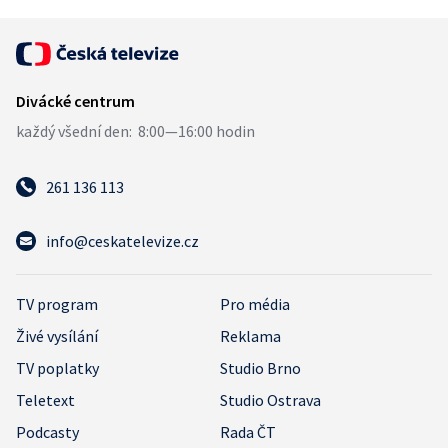
261 136 113
info@ceskatelevize.cz
TV program
Pro média
Živé vysílání
Reklama
TV poplatky
Studio Brno
Teletext
Studio Ostrava
Podcasty
Rada ČT