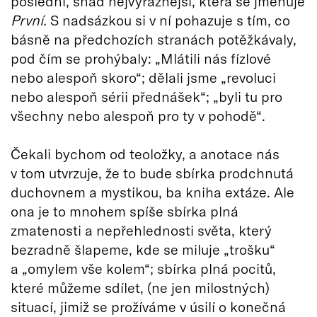
poslední, snad nejvýraznější, která se jmenuje
První.
S nadsázkou si v ní pohazuje s tím, co
básně na předchozích stranách potěžkávaly,
pod čím se prohýbaly: „Mlátili nás fízlové
nebo alespoň skoro“; dělali jsme „revoluci
nebo alespoň sérii přednášek“; „byli tu pro
všechny nebo alespoň pro ty v pohodě“.
Čekali bychom od teoložky, a anotace nás
v tom utvrzuje, že to bude sbírka prodchnutá
duchovnem a mystikou, ba kniha extáze. Ale
ona je to mnohem spíše sbírka plná
zmatenosti a nepřehlednosti světa, který
bezradně šlapeme, kde se miluje „trošku“
a „omylem vše kolem“; sbírka plná pocitů,
které můžeme sdílet, (ne jen milostných)
situací, jimiž se prožíváme v úsilí o konečná