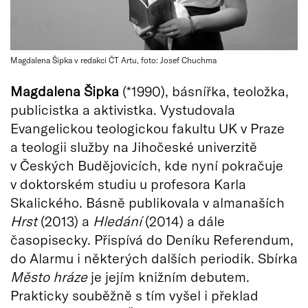
Magdalena Šipka v redakci ČT Artu, foto: Josef Chuchma
Magdalena Šipka
(*1990), básnířka, teoložka,
publicistka a aktivistka. Vystudovala
Evangelickou teologickou fakultu UK v Praze
a teologii služby na Jihočeské univerzitě
v Českých Budějovicích, kde nyní pokračuje
v doktorském studiu u profesora Karla
Skalického. Básně publikovala v almanaších
Hrst
(2013) a
Hledání
(2014) a dále
časopisecky. Přispívá do Deníku Referendum,
do Alarmu i některých dalších periodik. Sbírka
Město hráze
je jejím knižním debutem.
Prakticky souběžně s tím vyšel i překlad