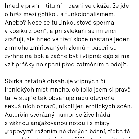
hned v první – titulní – básni se ukáže, že jde
o hráz mezi gotikou a funkcionalismem.
Anebo? Nese se tu „inkoustové sperma
v košíku z peří“, a při svlékání se milenci
zraňují, ale hned ve třetí sloce nastane jeden
z mnoha zmiňovaných zlomů – báseň se
zvrhne na bok a začne být i vtipná: ego si má
vzít prášky na spaní před zatměním a odejít.
Sbírka ostatně obsahuje vtipných či
ironických míst mnoho, oblíbila jsem si právě
ta. A stejně tak obsahuje řadu otevřeně
sexuálních obrazů, nikoli jen erotických scén.
Autorčin svérázný humor se živě hádá
s vážnou angažovanou notou i s místy
„rapovým“ ražením některých básní, třeba té