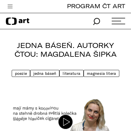
PROGRAM ČT ART
Česká televize
Zpravodajství
Sport
JEDNA BÁSEŇ. AUTORKY
iVysílání
ČTOU: MAGDALENA ŠIPKA
TV program
poezie
jedna báseň
literatura
magnesia litera
Pro děti
edu
Vše o ČT