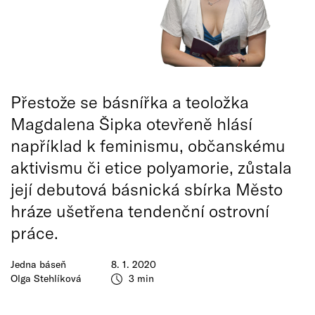
Přestože se básnířka a teoložka
Magdalena Šipka otevřeně hlásí
například k feminismu, občanskému
aktivismu či etice polyamorie, zůstala
její debutová básnická sbírka Město
hráze ušetřena tendenční ostrovní
práce.
Jedna báseň
8. 1. 2020
Olga Stehlíková
3 min