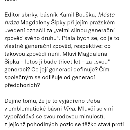
Editor sbírky, básník Kamil Bouška,
Město
hráze
Magdaleny Šipky při jejím pražském
uvedení označil za „velmi silnou generační
zpověď svého druhu“. Ptala bych se, co je to
vlastně generační zpověď, respektive: co
takovou zpovědí není. Mluví Magdalena
Šipka – letos jí bude třicet let – za „svou“
generaci? Co její generaci definuje? Čím
společným se odlišuje od generací
předchozích?
Dejme tomu, že je to vyjádřeno třeba
v emblematické básni
Vina
. Mluvčí se v ní
vypořádává se svou rodovou minulostí,
z jejíchž pohodlných pozic se těžko staví proti