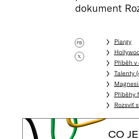
dokument Rozsv
Piargy
FB
Hollywoo
𝕏
Příběh v 
Talenty 
Magnesia
Příběhy 
Rozsviť s
CO J