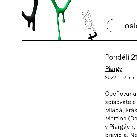
osl
Pondělí 2
Piargy
2022, 102 minut
Oceňovaná 
spisovatele
Mladá, krás
Martina (Da
v Piargách, 
pravidla. N