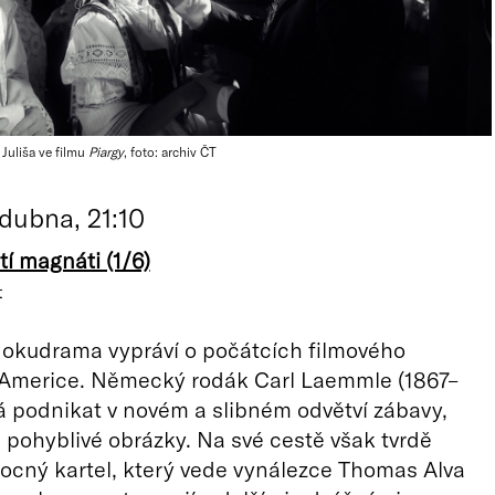
 Juliša ve filmu
Piargy
, foto: archiv ČT
 dubna, 21:10
í magnáti (1/6)
t
dokudrama vypráví o počátcích filmového
 Americe. Německý rodák Carl Laemmle (1867–
á podnikat v novém a slibném odvětví zábavy,
 pohyblivé obrázky. Na své cestě však tvrdě
ocný kartel, který vede vynálezce Thomas Alva