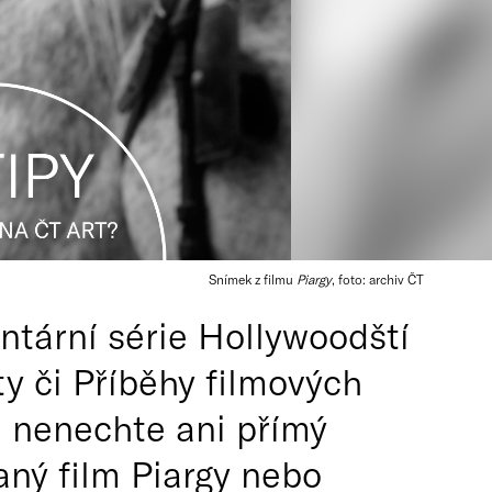
Snímek z filmu
Piargy
, foto: archiv ČT
tární série Hollywoodští
ty či Příběhy filmových
si nenechte ani přímý
aný film Piargy nebo