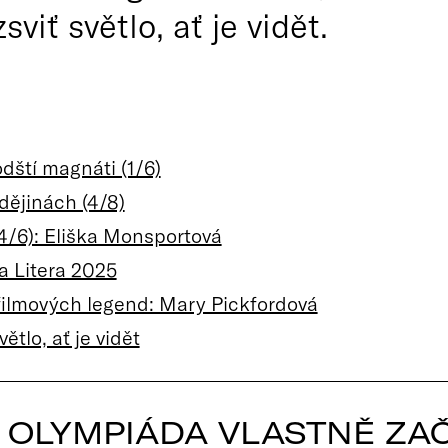
iť světlo, ať je vidět.
dští magnáti (1/6)
dějinách (4/8)
(4/6): Eliška Monsportová
 Litera 2025
filmových legend: Mary Pickfordová
větlo, ať je vidět
E OLYMPIÁDA VLASTNĚ ZA