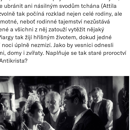
 ubránit ani násilným svodům tchána (Attila
volně tak počíná rozklad nejen celé rodiny, ale
amotné, neboť rodinné tajemství nezůstává
né a všichni z něj zatouží vytěžit nějaký
iargy tak žijí hříšným životem, dokud jedné
noci úplně nezmizí. Jako by vesnici odnesli
dmi, domy i zvířaty. Naplňuje se tak staré proroctví
Antikrista?