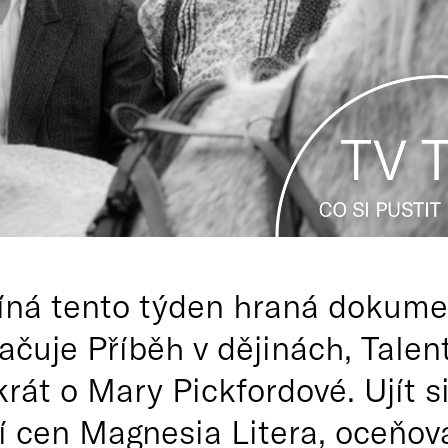
íná tento týden hraná dokumen
ačuje Příběh v dějinách, Talen
krát o Mary Pickfordové. Ujít 
í cen Magnesia Litera, oceňov