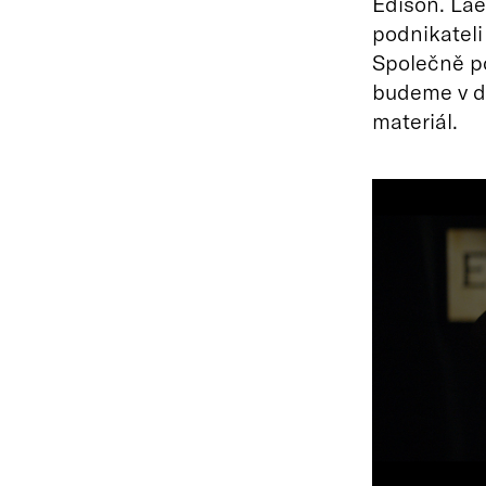
Edison. Lae
podnikatel
Společně po
budeme v de
materiál.