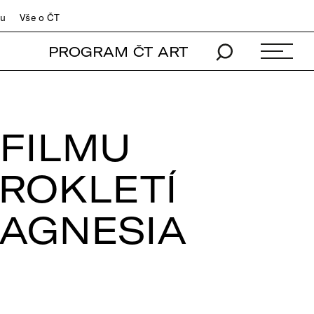
du
Vše o ČT
PROGRAM ČT ART
 FILMU
PROKLETÍ
MAGNESIA