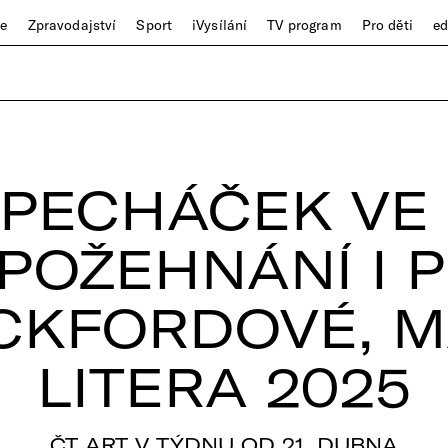
ze
Zpravodajství
Sport
iVysílání
TV program
Pro děti
e
 PECHÁČEK VE
 POŽEHNÁNÍ I 
CKFORDOVÉ, 
LITERA 2025
ČT ART V TÝDNU OD 21. DUBNA