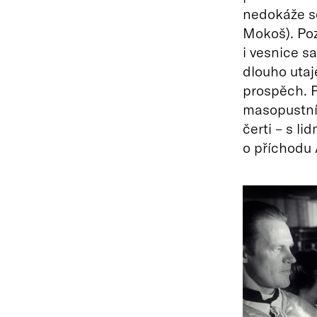
nedokáže se
Mokoš). Poz
i vesnice s
dlouho utaje
prospěch. P
masopustní 
čerti – s li
o příchodu 