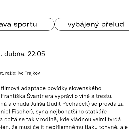
ava sportu
vybájený přelud
1. dubna, 22:05
, režie: Ivo Trajkov
filmová adaptace povídky slovenského
 Františka Švantnera vypráví o vině a trestu.
ná a chudá Juliša (Judit Pecháček) se provdá za
niel Fischer), syna nejbohatšího statkáře
a ocitá se tak v rodině, kde vládnou velmi tvrdá
ejen, že musí čelit nepříjemnému tlaku tchyně, ale