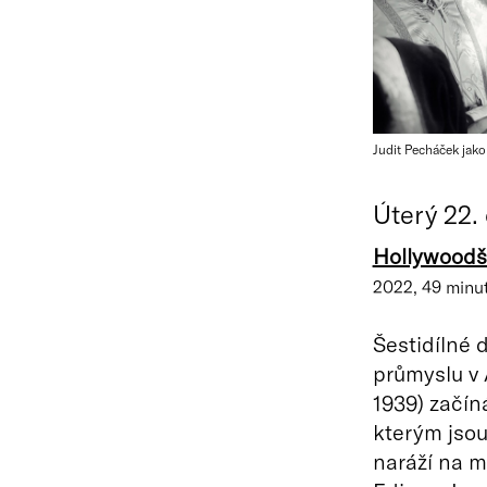
Judit Pecháček jako
Úterý 22.
Hollywoodšt
2022, 49 minu
Šestidílné 
průmyslu v
1939) začín
kterým jsou
naráží na m