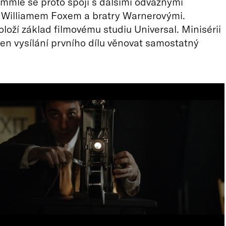
mmle se proto spojí s dalšími odvážnými
i Williamem Foxem a bratry Warnerovými.
loží základ filmovému studiu Universal. Minisérii
n vysílání prvního dílu věnovat samostatný