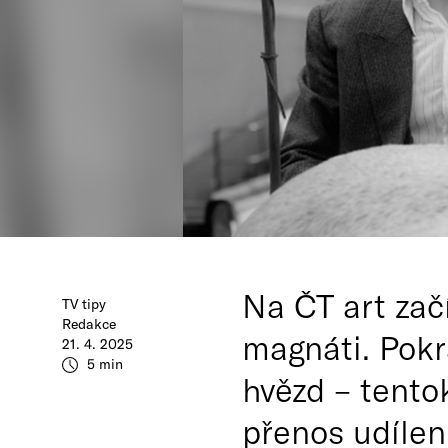
Na ČT art zač
TV tipy
Redakce
magnáti. Pokr
21. 4. 2025
5 min
hvězd – tento
přenos udílen