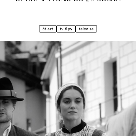
čt art
tv tipy
televize