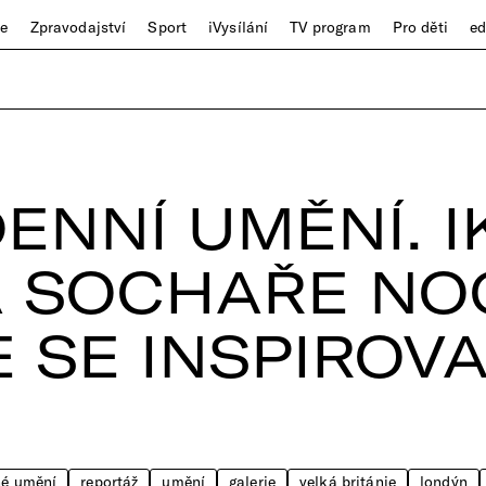
ze
Zpravodajství
Sport
iVysílání
TV program
Pro děti
e
ENNÍ UMĚNÍ. I
A SOCHAŘE NO
E SE INSPIROV
né umění
reportáž
umění
galerie
velká británie
londýn