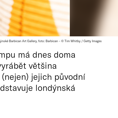
ýnské Barbican Art Gallery, foto: Barbican – © Tim Whitby / Getty Images
 lampu má dnes doma
vyrábět většina
nejen) jejich původní
edstavuje londýnská