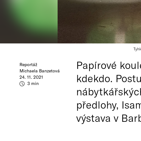
Tyhl
Papírové koul
Reportáž
Michaela Banzetová
kdekdo. Postu
24. 11. 2021
3 min
nábytkářských
předlohy, Isa
výstava v Barb