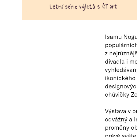
Isamu Nogu
populárních
z nejrůzněj
divadla i m
vyhledávaný
ikonického 
designovýc
chůvičky Ze
Výstava v b
odvážný a i
proměny obý
právě světe