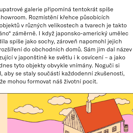
upatrové galerie připomíná tentokrát spíše
showroom. Rozmístění křehce působících
objektů v různých velikostech a tvarech je takto
áno“ záměrně. I když japonsko-americký umělec
díla spíše jako sochy, zároveň napomohl jejich
ozšíření do obchodních domů. Sám jim dal název
ující v japonštině ke světlu i k osvícení – a jako
dnes tyto objekty obvykle vnímány. Noguči si
l, aby se staly součástí každodenní zkušenosti,
, že mohou formovat náš životní pocit.