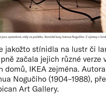
e jsou opravdové, stály na počátku. Ikonické kusy Isamua Nogučiho. Z výstavy v lond
e jakožto stínidla na lustr či
pně začala jejich různé verze 
 domů, IKEA zejména. Autora (
mua Nogučiho (1904–1988), př
ican Art Gallery.