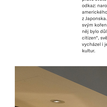
odkaz: naro
amerického 
z Japonska.
svým kořenů
něj bylo dů
citizen“, s
vycházel i j
kultur.