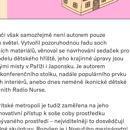
či však samozřejmě není autorem pouze
 světel. Vytvořil pozoruhodnou řadu soch
ších materiálů, věnoval se navrhování sedaček pro
odelu dětského hřiště, jeho krajinné úpravy jsou
mi místy v Paříži i Japonsku. Je autorem
konferenčního stolku, nadále populárního prvku
h interiérů, anebo dnes neméně ikonické dětské
nith Radio Nurse.
ritské metropoli je tudíž zaměřena na jeho
novativní přístup k soše coby prostředku
vaného prostředí – nejviditelněji to dosvědčují
lné skulptury. Rozvíjen je i Nogučiho mezinárodní