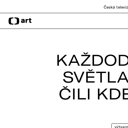
Česká televi
KAŽDOD
SVĚTL
ČILI KD
výtvar