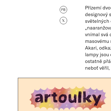
Přízemí dvo
FB
designový 
světelných 
𝕏
„naaranžov
vnímal svá 
masovému r
Akari, odkaz
lampy jsou 
ostatně přá
neboť věřil