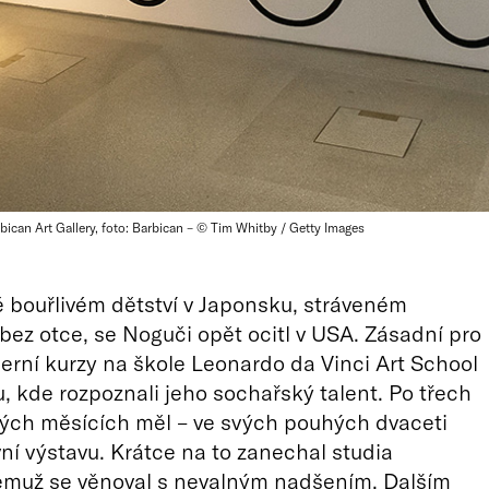
can Art Gallery, foto: Barbican – © Tim Whitby / Getty Images
bouřlivém dětství v Japonsku, stráveném
bez otce, se Noguči opět ocitl v USA. Zásadní pro
černí kurzy na škole Leonardo da Vinci Art School
, kde rozpoznali jeho sochařský talent. Po třech
ých měsících měl – ve svých pouhých dvaceti
vní výstavu. Krátce na to zanechal studia
jemuž se věnoval s nevalným nadšením. Dalším