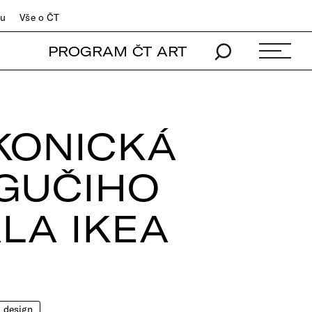
du
Vše o ČT
PROGRAM ČT ART
KONICKÁ
GUČIHO
ALA IKEA
design