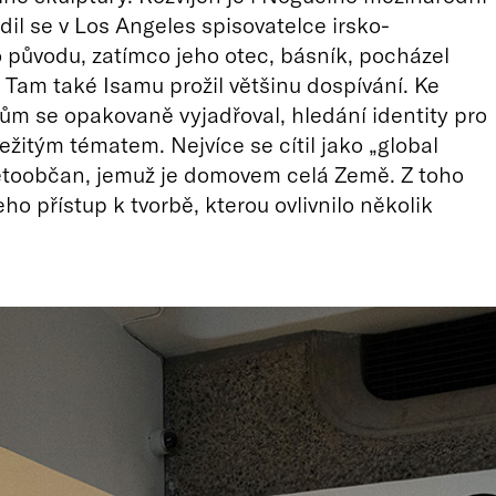
dil se v Los Angeles spisovatelce irsko-
původu, zatímco jeho otec, básník, pocházel
 Tam také Isamu prožil většinu dospívání. Ke
m se opakovaně vyjadřoval, hledání identity pro
ležitým tématem. Nejvíce se cítil jako „global
větoobčan, jemuž je domovem celá Země. Z toho
eho přístup k tvorbě, kterou ovlivnilo několik