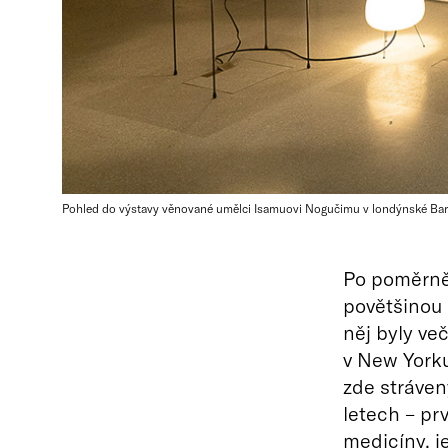
Pohled do výstavy věnované umělci Isamuovi Nogučimu v londýnské Barbi
Po poměrně 
povětšinou 
něj byly ve
v New Yorku
zde stráven
letech – pr
medicíny, 