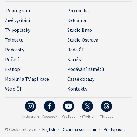
TV program
Pro média
Živé vysílání
Reklama
TV poplatky
Studio Brno
Teletext
Studio Ostrava
Podcasty
Rada ČT
Počasí
Kariéra
E-shop
Podávání námětů
Mobilní a TV aplikace
Časté dotazy
Vše o ČT
Kontakty
Instagram
Facebook
YouTube
X (Twitter)
Threads
© Česká televize
•
English
•
Ochrana soukromí
•
Přístupnost