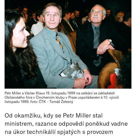
Petr Miller a Václav Klaus 19. listopadu 1999 na setkání se zakladateli
Občanského fóra v Činoherním klubu v Praze uspořádaném k 10. výročí
listopadu 1989, foto: ČTK – Tomáš Železný
Od okamžiku, kdy se Petr Miller stal
ministrem, razance odpovědí poněkud vadne
na úkor technikálií spjatých s provozem