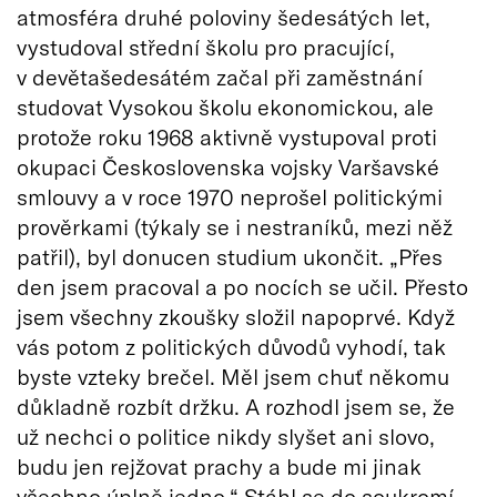
atmosféra druhé poloviny šedesátých let,
vystudoval střední školu pro pracující,
v devětašedesátém začal při zaměstnání
studovat Vysokou školu ekonomickou, ale
protože roku 1968 aktivně vystupoval proti
okupaci Československa vojsky Varšavské
smlouvy a v roce 1970 neprošel politickými
prověrkami (týkaly se i nestraníků, mezi něž
patřil), byl donucen studium ukončit. „Přes
den jsem pracoval a po nocích se učil. Přesto
jsem všechny zkoušky složil napoprvé. Když
vás potom z politických důvodů vyhodí, tak
byste vzteky brečel. Měl jsem chuť někomu
důkladně rozbít držku. A rozhodl jsem se, že
už nechci o politice nikdy slyšet ani slovo,
budu jen rejžovat prachy a bude mi jinak
všechno úplně jedno.“ Stáhl se do soukromí,