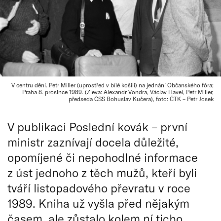
V centru dění. Petr Miller (uprostřed v bílé košili) na jednání Občanského fóra;
Praha 8. prosince 1989. (Zleva: Alexandr Vondra, Václav Havel, Petr Miller,
předseda ČSS Bohuslav Kučera), foto: ČTK – Petr Josek
V publikaci Poslední kovák – první
ministr zaznívají docela důležité,
opomíjené či nepohodlné informace
z úst jednoho z těch mužů, kteří byli
tváří listopadového převratu v roce
1989. Kniha už vyšla před nějakým
časem, ale zůstalo kolem ní ticho.