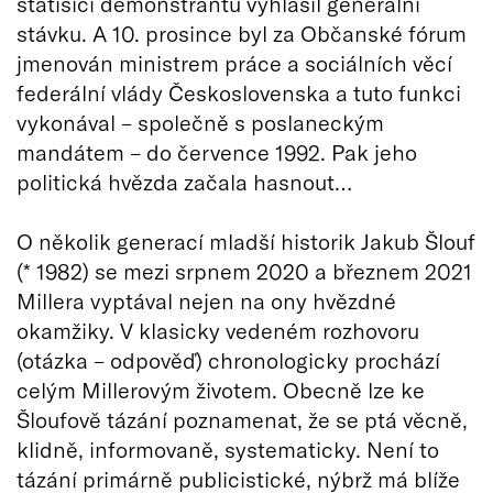
statisíci demonstrantů vyhlásil generální
stávku. A 10. prosince byl za Občanské fórum
jmenován ministrem práce a sociálních věcí
federální vlády Československa a tuto funkci
vykonával – společně s poslaneckým
mandátem – do července 1992. Pak jeho
politická hvězda začala hasnout…
O několik generací mladší historik Jakub Šlouf
(* 1982) se mezi srpnem 2020 a březnem 2021
Millera vyptával nejen na ony hvězdné
okamžiky. V klasicky vedeném rozhovoru
(otázka – odpověď) chronologicky prochází
celým Millerovým životem. Obecně lze ke
Šloufově tázání poznamenat, že se ptá věcně,
klidně, informovaně, systematicky. Není to
tázání primárně publicistické, nýbrž má blíže