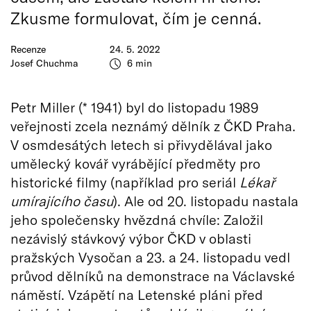
Zkusme formulovat, čím je cenná.
Recenze
24. 5. 2022
Josef Chuchma
6 min
Petr Miller (* 1941) byl do listopadu 1989
veřejnosti zcela neznámý dělník z ČKD Praha.
V osmdesátých letech si přivydělával jako
umělecký kovář vyrábějící předměty pro
historické filmy (například pro seriál
Lékař
umírajícího času
). Ale od 20. listopadu nastala
jeho společensky hvězdná chvíle: Založil
nezávislý stávkový výbor ČKD v oblasti
pražských Vysočan a 23. a 24. listopadu vedl
průvod dělníků na demonstrace na Václavské
náměstí. Vzápětí na Letenské pláni před