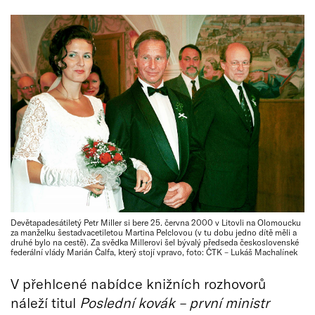
Devětapadesátiletý Petr Miller si bere 25. června 2000 v Litovli na Olomoucku
za manželku šestadvacetiletou Martina Pelclovou (v tu dobu jedno dítě měli a
druhé bylo na cestě). Za svědka Millerovi šel bývalý předseda československé
federální vlády Marián Čalfa, který stojí vpravo, foto: ČTK – Lukáš Machalínek
V přehlcené nabídce knižních rozhovorů
náleží titul
Poslední kovák – první ministr