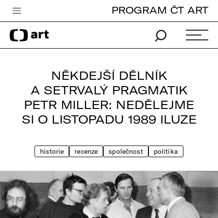
PROGRAM ČT ART
Česká televize
Zpravodajství
Sport
NĚKDEJŠÍ DĚLNÍK
iVysílání
A SETRVALÝ PRAGMATIK
PETR MILLER: NEDĚLEJME
TV program
SI O LISTOPADU 1989 ILUZE
Pro děti
edu
historie
recenze
společnost
politika
Vše o ČT