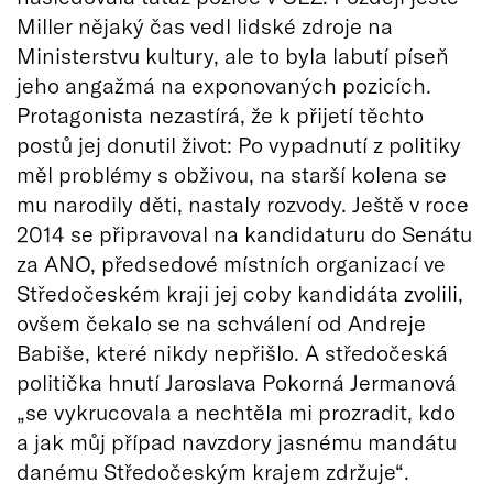
Miller nějaký čas vedl lidské zdroje na
Ministerstvu kultury, ale to byla labutí píseň
jeho angažmá na exponovaných pozicích.
Protagonista nezastírá, že k přijetí těchto
postů jej donutil život: Po vypadnutí z politiky
měl problémy s obživou, na starší kolena se
mu narodily děti, nastaly rozvody. Ještě v roce
2014 se připravoval na kandidaturu do Senátu
za ANO, předsedové místních organizací ve
Středočeském kraji jej coby kandidáta zvolili,
ovšem čekalo se na schválení od Andreje
Babiše, které nikdy nepřišlo. A středočeská
politička hnutí Jaroslava Pokorná Jermanová
„se vykrucovala a nechtěla mi prozradit, kdo
a jak můj případ navzdory jasnému mandátu
danému Středočeským krajem zdržuje“.