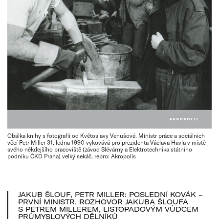
Obálka knihy s fotografií od Květoslavy Venušové. Ministr práce a sociálních
věcí Petr Miller 31. ledna 1990 vykovává pro prezidenta Václava Havla v místě
svého někdejšího pracoviště (závod Slévárny a Elektrotechnika státního
podniku ČKD Praha) velký sekáč, repro: Akropolis
JAKUB ŠLOUF, PETR MILLER: POSLEDNÍ KOVÁK –
PRVNÍ MINISTR. ROZHOVOR JAKUBA ŠLOUFA
S PETREM MILLEREM, LISTOPADOVÝM VŮDCEM
PRŮMYSLOVÝCH DĚLNÍKŮ