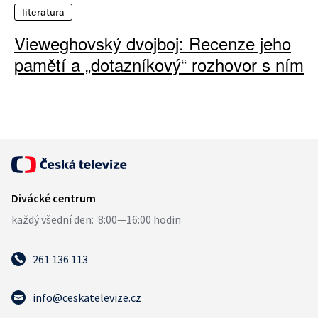
literatura
Vieweghovský dvojboj: Recenze jeho
pamětí a „dotazníkový“ rozhovor s ním
261 136 113
info@ceskatelevize.cz