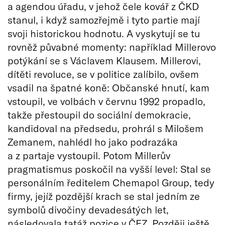
a agendou úřadu, v jehož čele kovář z ČKD
stanul, i když samozřejmě i tyto partie mají
svoji historickou hodnotu. A vyskytují se tu
rovněž půvabné momenty: například Millerovo
potýkání se s Václavem Klausem. Millerovi,
dítěti revoluce, se v politice zalíbilo, ovšem
vsadil na špatné koně: Občanské hnutí, kam
vstoupil, ve volbách v červnu 1992 propadlo,
takže přestoupil do sociální demokracie,
kandidoval na předsedu, prohrál s Milošem
Zemanem, nahlédl ho jako podrazáka
a z partaje vystoupil. Potom Millerův
pragmatismus poskočil na vyšší level: Stal se
personálním ředitelem Chemapol Group, tedy
firmy, jejíž pozdější krach se stal jedním ze
symbolů divočiny devadesátých let,
následovala tatáž pozice v ČEZ. Později ještě