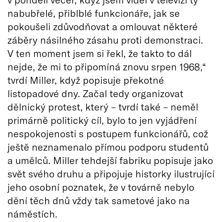
nabubřelé, přiblblé funkcionáře, jak se
pokoušeli zdůvodňovat a omlouvat některé
záběry násilného zásahu proti demonstraci.
V ten moment jsem si řekl, že takto to dál
nejde, že mi to připomíná znovu srpen 1968,“
tvrdí Miller, když popisuje překotné
listopadové dny. Začal tedy organizovat
dělnický protest, který – tvrdí také – neměl
primárně politický cíl, bylo to jen vyjádření
nespokojenosti s postupem funkcionářů, což
ještě neznamenalo přímou podporu studentů
a umělců. Miller tehdejší fabriku popisuje jako
svět svého druhu a připojuje historky ilustrující
jeho osobní poznatek, že v továrně nebylo
dění těch dnů vždy tak sametové jako na
náměstích.