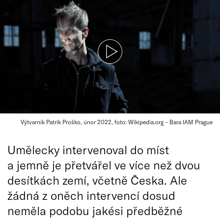
Výtvarník Patrik Proško, únor 2022, foto: Wikipedia.org – Bara IAM Prague
Umělecky intervenoval do míst
a jemně je přetvářel ve více než dvou
desítkách zemí, včetně Česka. Ale
žádná z oněch intervencí dosud
neměla podobu jakési předběžné