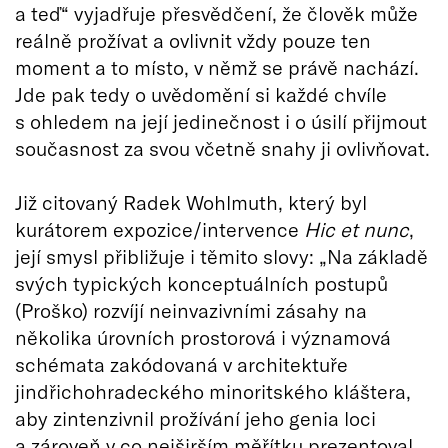
a teď“ vyjadřuje přesvědčení, že člověk může
reálně prožívat a ovlivnit vždy pouze ten
moment a to místo, v němž se právě nachází.
Jde pak tedy o uvědomění si každé chvíle
s ohledem na její jedinečnost i o úsilí přijmout
současnost za svou včetně snahy ji ovlivňovat.
Již citovaný Radek Wohlmuth, který byl
kurátorem expozice/intervence
Hic et nunc
,
její smysl přibližuje i těmito slovy: „Na základě
svých typických konceptuálních postupů
(Proško) rozvíjí neinvazivními zásahy na
několika úrovních prostorová i významová
schémata zakódovaná v architektuře
jindřichohradeckého minoritského kláštera,
aby zintenzivnil prožívání jeho genia loci
a zároveň v co nejširším měřítku prezentoval