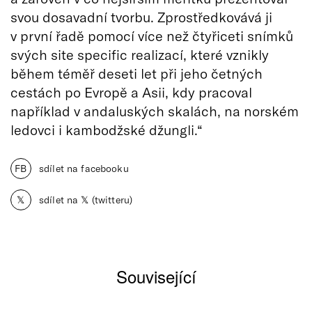
svou dosavadní tvorbu. Zprostředkovává ji
v první řadě pomocí více než čtyřiceti snímků
svých site specific realizací, které vznikly
během téměř deseti let při jeho četných
cestách po Evropě a Asii, kdy pracoval
například v andaluských skalách, na norském
ledovci i kambodžské džungli.“
FB
sdílet na facebooku
𝕏
sdílet na 𝕏 (twitteru)
Související