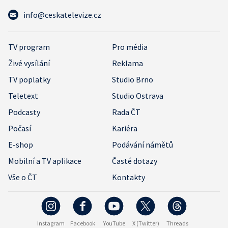
info@ceskatelevize.cz
TV program
Pro média
Živé vysílání
Reklama
TV poplatky
Studio Brno
Teletext
Studio Ostrava
Podcasty
Rada ČT
Počasí
Kariéra
E-shop
Podávání námětů
Mobilní a TV aplikace
Časté dotazy
Vše o ČT
Kontakty
Instagram
Facebook
YouTube
X (Twitter)
Threads