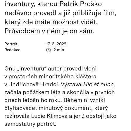
inventury, kterou Patrik Proško
nedávno provedl a již přibližuje film,
který zde máte možnost vidět.
Průvodcem v něm je on sám.
Portrét
17. 3. 2022
Redakce
2 min
Onu „inventuru“ autor provedl vloni
v prostorách minoritského kláštera
v Jindřichově Hradci. Výstava
Hic et nunc
,
začala počátkem léta a skončila v prvních
dnech letošního roku. Během ní vznikl
čtyřiadvacetiminutový dokument, který
režírovala Lucie Klímová a jenž obstojí jako
samostatný portrét.