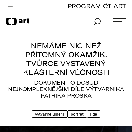
PROGRAM ČT ART
Česká televize
Zpravodajství
Sport
NEMÁME NIC NEŽ
iVysílání
PŘÍTOMNÝ OKAMŽIK.
TVŮRCE VYSTAVENÝ
TV program
KLÁŠTERNÍ VĚČNOSTI
Pro děti
DOKUMENT O DOSUD
edu
NEJKOMPLEXNĚJŠÍM DÍLE VÝTVARNÍKA
PATRIKA PROŠKA
Vše o ČT
výtvarné umění
portrét
lidé