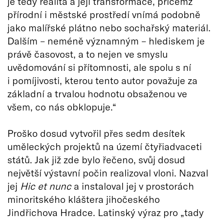
je tedy realita a její transformace, přičemž
přírodní i městské prostředí vnímá podobně
jako malířské plátno nebo sochařský materiál.
Dalším – neméně významným – hlediskem je
právě časovost, a to nejen ve smyslu
uvědomování si přítomnosti, ale spolu s ní
i pomíjivosti, kterou tento autor považuje za
základní a trvalou hodnotu obsaženou ve
všem, co nás obklopuje.“
Proško dosud vytvořil přes sedm desítek
uměleckých projektů na území čtyřiadvaceti
států. Jak již zde bylo řečeno, svůj dosud
největší výstavní počin realizoval vloni. Nazval
jej
Hic et nunc
a instaloval jej v prostorách
minoritského kláštera jihočeského
Jindřichova Hradce. Latinský výraz pro „tady