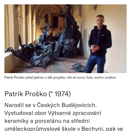
Patrik Proško před jedním z děl projektu
Hic et nunc
, foto: archiv umělce
Patrik Proško (* 1974)
Narodil se v Českých Budějovicích.
Vystudoval obor Výtvarné zpracování
keramiky a porcelánu na střední
uměleckoprůmyslové škole v Bechyni, pak ve