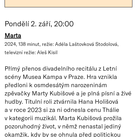
Pondělí 2. září, 20:00
Marta
2024, 138 minut, režie: Adéla Laštovková Stodolová,
televizní režie: Aleš Kisil
Přímý přenos divadelního recitálu z Letní
scény Musea Kampa v Praze. Hra vznikla
předloni k osmdesátým narozeninám
zpěvačky Marty Kubišové a je plná písní a živé
hudby. Titulní roli ztvárnila Hana Holišová
a v roce 2023 si za ni odnesla cenu Thálie
v kategorii muzikál. Marta Kubišová prožila
pozoruhodný život, v němž nenastal jediný
okamžik, kdy by se ohnula před politickou