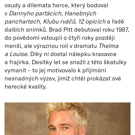
osudy a dilemata herce, který bodoval
v
Dannyho parťácích
,
Hanebných
panchartech
,
Klubu rváčů
,
12 opicích
a řadě
dalších snímků. Brad Pitt debutoval roku 1987,
do povědomí vstoupil o čtyři roky později
menší, ale výraznou rolí v dramatu
Thelma
a Louise
. Díky ní dostal nálepku krasavce
a frajírka. Desítky let se snažil z této škatulky
vymanit – to jej motivovalo k přijímání
nesnadných výzev, jimiž chtěl prokázat své
herecké kvality.