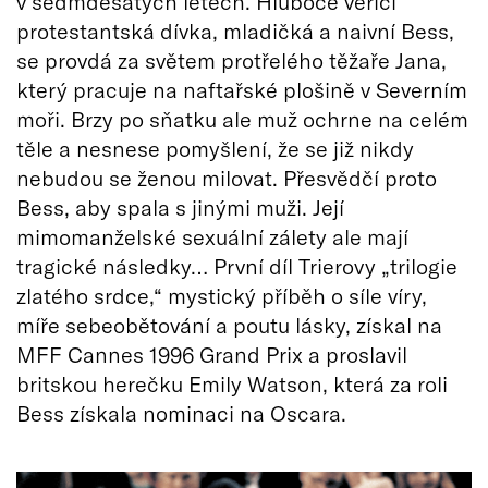
v sedmdesátých letech. Hluboce věřící
protestantská dívka, mladičká a naivní Bess,
se provdá za světem protřelého těžaře Jana,
který pracuje na naftařské plošině v Severním
moři. Brzy po sňatku ale muž ochrne na celém
těle a nesnese pomyšlení, že se již nikdy
nebudou se ženou milovat. Přesvědčí proto
Bess, aby spala s jinými muži. Její
mimomanželské sexuální zálety ale mají
tragické následky… První díl Trierovy „trilogie
zlatého srdce,“ mystický příběh o síle víry,
míře sebeobětování a poutu lásky, získal na
MFF Cannes 1996 Grand Prix a proslavil
britskou herečku Emily Watson, která za roli
Bess získala nominaci na Oscara.