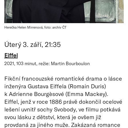
Herečka Helen Mirrenová, foto: archiv ČT
Úterý 3. září, 21:35
Eiffel
2021, 103 minut, režie: Martin Bourboulon
Fikční francouzské romantické drama o lásce
inženýra Gustava Eiffela (Romain Duris)
k Adrienne Bourgèsové (Emma Mackey).
Eiffel, jenž v roce 1886 právě dokončil ocelové
lešení uvnitř sochy Svobody, ve filmu potkává
svou lásku z dětství, která je ovšem již
provdaná za jiného muže. Zakázaná romance