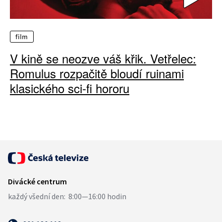
film
V kině se neozve váš křik. Vetřelec:
Romulus rozpačitě bloudí ruinami
klasického sci-fi hororu