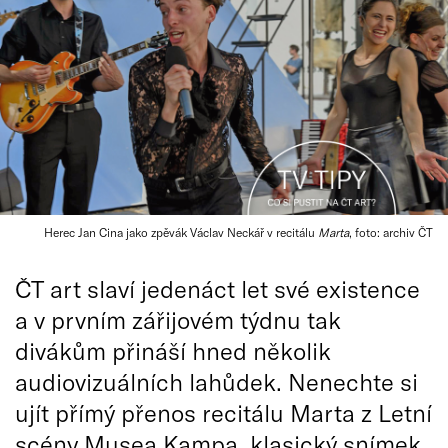
Herec Jan Cina jako zpěvák Václav Neckář v recitálu
Marta
, foto: archiv ČT
ČT art slaví jedenáct let své existence
a v prvním zářijovém týdnu tak
divákům přináší hned několik
audiovizuálních lahůdek. Nenechte si
ujít přímý přenos recitálu Marta z Letní
scény Musea Kampa, klasický snímek