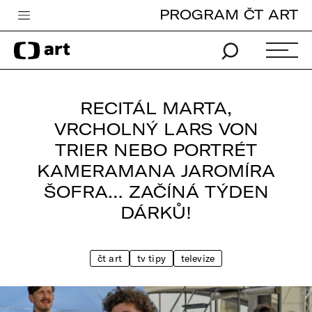
PROGRAM ČT ART
Česká televize
Zpravodajství
Sport
RECITÁL MARTA,
iVysílání
VRCHOLNÝ LARS VON
TRIER NEBO PORTRÉT
TV program
KAMERAMANA JAROMÍRA
Pro děti
ŠOFRA… ZAČÍNÁ TÝDEN
edu
DÁRKŮ!
Vše o ČT
čt art
tv tipy
televize