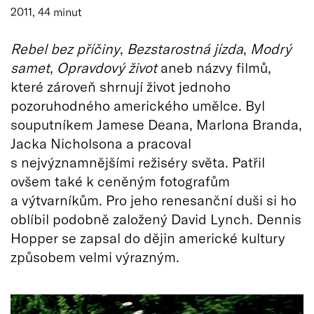
2011, 44 minut
Rebel bez příčiny
,
Bezstarostná jízda
,
Modrý
samet
,
Opravdový život
aneb názvy filmů,
které zároveň shrnují život jednoho
pozoruhodného amerického umělce. Byl
souputníkem Jamese Deana, Marlona Branda,
Jacka Nicholsona a pracoval
s nejvýznamnějšími režiséry světa. Patřil
ovšem také k ceněným fotografům
a výtvarníkům. Pro jeho renesanční duši si ho
oblíbil podobně založený David Lynch. Dennis
Hopper se zapsal do dějin americké kultury
způsobem velmi výrazným.