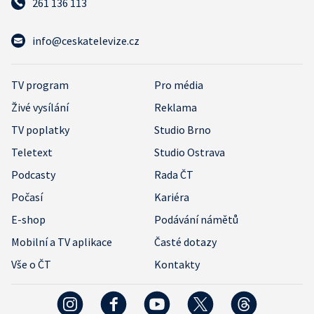
261 136 113
info@ceskatelevize.cz
TV program
Pro média
Živé vysílání
Reklama
TV poplatky
Studio Brno
Teletext
Studio Ostrava
Podcasty
Rada ČT
Počasí
Kariéra
E-shop
Podávání námětů
Mobilní a TV aplikace
Časté dotazy
Vše o ČT
Kontakty