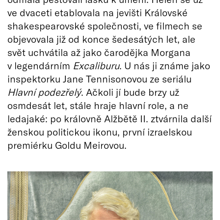
ve dvaceti etablovala na jevišti Královské
shakespearovské společnosti, ve filmech se
objevovala již od konce šedesátých let, ale
svět uchvátila až jako čarodějka Morgana
v legendárním
Excaliburu
. U nás ji známe jako
inspektorku Jane Tennisonovou ze seriálu
Hlavní podezřelý
. Ačkoli jí bude brzy už
osmdesát let, stále hraje hlavní role, a ne
ledajaké: po královně Alžbětě II. ztvárnila další
ženskou politickou ikonu, první izraelskou
premiérku Goldu Meirovou.