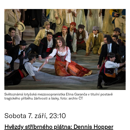
Světoznámá lotyšská mezzosopranistka Elina Garanča v titulní postavě
tragického příběhu žárlivosti a lásky, foto: archiv ČT
Sobota 7. září, 23:10
Hvězdy stříbrného plátna: Dennis Hopper