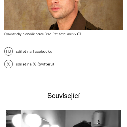
Sympatický blonďák herec Brad Pitt, foto: archiv ČT
FB
sdílet na facebooku
𝕏
sdílet na 𝕏 (twitteru)
Související