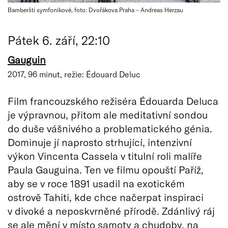
Bamberští symfonikové, foto: Dvořákova Praha – Andreas Herzau
Pátek 6. září, 22:10
Gauguin
2017, 96 minut, režie: Édouard Deluc
Film francouzského režiséra Édouarda Deluca
je výpravnou, přitom ale meditativní sondou
do duše vášnivého a problematického génia.
Dominuje jí naprosto strhující, intenzivní
výkon Vincenta Cassela v titulní roli malíře
Paula Gauguina. Ten ve filmu opouští Paříž,
aby se v roce 1891 usadil na exotickém
ostrově Tahiti, kde chce načerpat inspiraci
v divoké a neposkvrněné přírodě. Zdánlivý ráj
se ale mění v místo samoty a chudoby, na