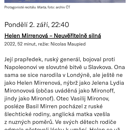
Protagonisté recitálu
Marta
, foto: archiv ČT
Pondělí 2. září, 22:40
Helen Mirrenová – Neuvěřitelně silná
2022, 52 minut, režie: Nicolas Maupied
Její prapředek, ruský generál, bojoval proti
Napoleonovi ve slovutné bitvě u Slavkova. Ona
sama se sice narodila v Londýně, ale ještě ne
jako Helen Mirrenová, nýbrž jako Jelena Lydia
Mironovová (občas uváděná jako Mironoff,
jindy jako Mironof). Otec Vasilij Mironov,
posléze Basil Mirren pocházel z ruské
šlechtické rodiny, anglická matka vzešla
z nuzných poměrů. Ve svých dětech rodiče
odmala pěstovali lásku k umění. Helen se už