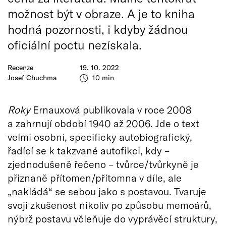
možnost být v obraze. A je to kniha
hodná pozornosti, i kdyby žádnou
oficiální poctu nezískala.
Recenze
19. 10. 2022
Josef Chuchma
10 min
Roky
Ernauxová publikovala v roce 2008
a zahrnují období 1940 až 2006. Jde o text
velmi osobní, specificky autobiografický,
řadící se k takzvané autofikci, kdy –
zjednodušeně řečeno – tvůrce/tvůrkyně je
přiznaně přítomen/přítomna v díle, ale
„nakládá“ se sebou jako s postavou. Tvaruje
svoji zkušenost nikoliv po způsobu memoárů,
nýbrž postavu včleňuje do vyprávěcí struktury,