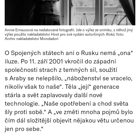
Annie Ernauxová na nedatované fotografii. Jde o výřez ze snímku, z něhož jiný
výřez použilo nakladatelství Host pro své vydání autorčiných
Roků
, foto:
Archiv nakladatelství Mondadori
O Spojených státech ani o Rusku nemá „ona“
iluze. Po 11. září 2001 vkročil do západní
společnosti strach z temných sil, soužití
s Araby se nelepšilo, „náboženství se vracelo,
nikoliv však to naše“. Těla „její“ generace
stárla a svět zaplavovaly další nové
technologie. „Naše opotřebení a chod světa
šly proti sobě.“ A „ve změti mnoha pojmů bylo
čím dál složitější objevit nějakou větu určenou
jen pro sebe.“