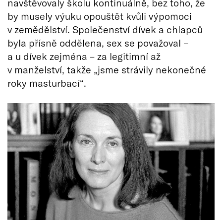
navštěvovaly školu kontinuálně, bez toho, že
by musely výuku opouštět kvůli výpomoci
v zemědělství. Společenství dívek a chlapců
byla přísně oddělena, sex se považoval –
a u dívek zejména – za legitimní až
v manželství, takže „jsme strávily nekonečné
roky masturbací“.