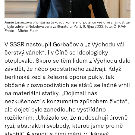
Annie Ernauxová přichází na tiskovou konferenci poté, co vešlo ve známost, že
jí byla udělena Nobelova cena za literaturu; Paříž, 6. října 2022, foto: ČTK/AP
Photo – Michel Euler
V SSSR nastoupil Gorbačov a „z Východu vál
čerstvý vánek“. I v Číně se ideologicky
oteplovalo. Skoro se těm lidem z Východu dalo
závidět, že něco podstatného zažívají. Když
berlínská zeď a železná opona pukly, tak
občané z osvobodivších se států se lačně vrhli
na materiální statky. „Dojímali nás
nezkušeností s konzumním způsobem života“,
ale dojetí bylo zanedlouho vystřídáno
rozčilením: „Ukázalo se, že nedosahují úrovně
ryzí, abstraktní svobody, kterou jsme pro ně
stvořili“ A soucit s nimi měnil v „káravý