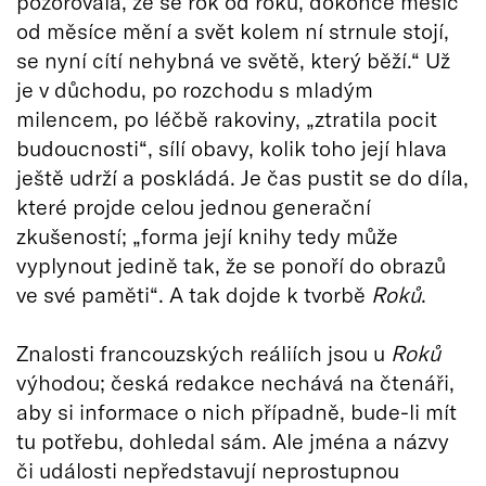
pozorovala, že se rok od roku, dokonce měsíc
od měsíce mění a svět kolem ní strnule stojí,
se nyní cítí nehybná ve světě, který běží.“ Už
je v důchodu, po rozchodu s mladým
milencem, po léčbě rakoviny, „ztratila pocit
budoucnosti“, sílí obavy, kolik toho její hlava
ještě udrží a poskládá. Je čas pustit se do díla,
které projde celou jednou generační
zkušeností; „forma její knihy tedy může
vyplynout jedině tak, že se ponoří do obrazů
ve své paměti“. A tak dojde k tvorbě
Roků
.
Znalosti francouzských reáliích jsou u
Roků
výhodou; česká redakce nechává na čtenáři,
aby si informace o nich případně, bude-li mít
tu potřebu, dohledal sám. Ale jména a názvy
či události nepředstavují neprostupnou