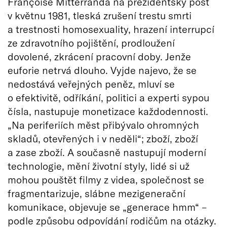
Françoise Mitterranda na prezidentský post
v květnu 1981, tleská zrušení trestu smrti
a trestnosti homosexuality, hrazení interrupcí
ze zdravotního pojištění, prodloužení
dovolené, zkrácení pracovní doby. Jenže
euforie netrvá dlouho. Vyjde najevo, že se
nedostává veřejných peněz, mluví se
o efektivitě, odříkání, politici a experti sypou
čísla, nastupuje monetizace každodennosti.
„Na periferiích měst přibývalo ohromných
skladů, otevřených i v neděli“; zboží, zboží
a zase zboží. A současně nastupují moderní
technologie, mění životní styly, lidé si už
mohou pouštět filmy z videa, společnost se
fragmentarizuje, slábne mezigenerační
komunikace, objevuje se „generace hmm“ –
podle způsobu odpovídání rodičům na otázky.