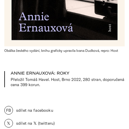
Obálka českého vydání, knihu graficky upravila Ivana Dudková, repro: Host
ANNIE ERNAUXOVÁ: ROKY
Přeložil Tomáš Havel. Host, Brno 2022, 280 stran, doporučená
cena 399 korun.
FB
sdílet na facebooku
𝕏
sdílet na 𝕏 (twitteru)