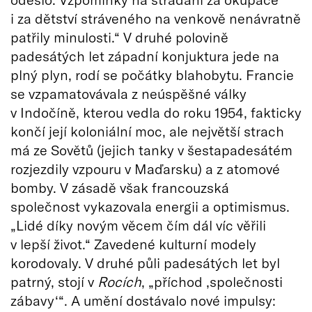
i za dětství stráveného na venkově nenávratně
patřily minulosti.“ V druhé polovině
padesátých let západní konjuktura jede na
plný plyn, rodí se počátky blahobytu. Francie
se vzpamatovávala z neúspěšné války
v Indočíně, kterou vedla do roku 1954, fakticky
končí její koloniální moc, ale největší strach
má ze Sovětů (jejich tanky v šestapadesátém
rozjezdily vzpouru v Maďarsku) a z atomové
bomby. V zásadě však francouzská
společnost vykazovala energii a optimismus.
„Lidé díky novým věcem čím dál víc věřili
v lepší život.“ Zavedené kulturní modely
korodovaly. V druhé půli padesátých let byl
patrný, stojí v
Rocích
, „příchod ‚společnosti
zábavy‘“. A umění dostávalo nové impulsy: