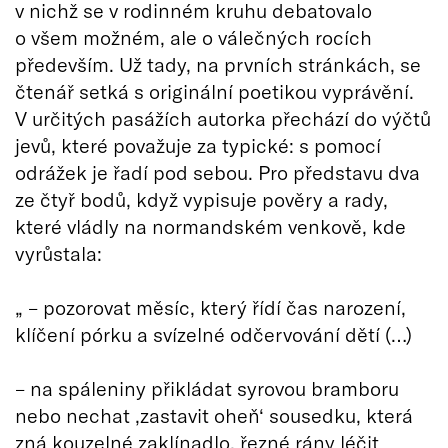
v nichž se v rodinném kruhu debatovalo
o všem možném, ale o válečných rocích
především. Už tady, na prvních stránkách, se
čtenář setká s originální poetikou vyprávění.
V určitých pasážích autorka přechází do výčtů
jevů, které považuje za typické: s pomocí
odrážek je řadí pod sebou. Pro představu dva
ze čtyř bodů, když vypisuje pověry a rady,
které vládly na normandském venkově, kde
vyrůstala:
„ – pozorovat měsíc, který řídí čas narození,
klíčení pórku a svízelné odčervování dětí (…)
– na spáleniny přikládat syrovou bramboru
nebo nechat ‚zastavit oheň‘ sousedku, která
zná kouzelné zaklínadlo, řezné rány léčit