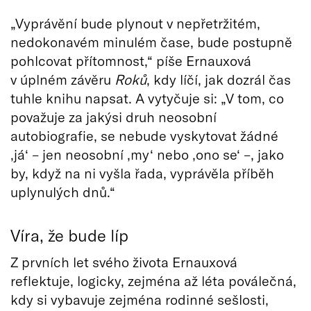
„Vyprávění bude plynout v nepřetržitém,
nedokonavém minulém čase, bude postupně
pohlcovat přítomnost,“ píše Ernauxová
v úplném závěru
Roků
, kdy líčí, jak dozrál čas
tuhle knihu napsat. A vytyčuje si: „V tom, co
považuje za jakýsi druh neosobní
autobiografie, se nebude vyskytovat žádné
‚já‘ – jen neosobní ‚my‘ nebo ‚ono se‘ –, jako
by, když na ni vyšla řada, vyprávěla příběh
uplynulých dnů.“
Víra, že bude líp
Z prvních let svého života Ernauxová
reflektuje, logicky, zejména až léta poválečná,
kdy si vybavuje zejména rodinné sešlosti,