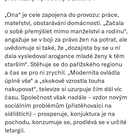
„Ona“ je cele zapojena do provozu: práce,
mateřství, obstarávání domácnosti. „Začala
o sobě přemýšlet mimo manželství a rodinu“,
angažuje se v boji za právo žen na potrat, ale
uvědomuje si také, že „dozajista by se u ní
dala vysledoval arogance mladé ženy k těm
starším“. Stěhuje se do pařížského regionu
a čas se pro ni zrychlí. „Modernita ovládla
úplně vše“ a „skokově vzrostla touha
nakupovat“, televize si uzurpuje čím dál víc
času. Společnost však nadále – vzdor novým
sociálním problémům (přistěhovalci na
sídlištích) – prosperuje, konjuktura je na
pochodu, konzumuje se, prodlévá se v určité
letargii.