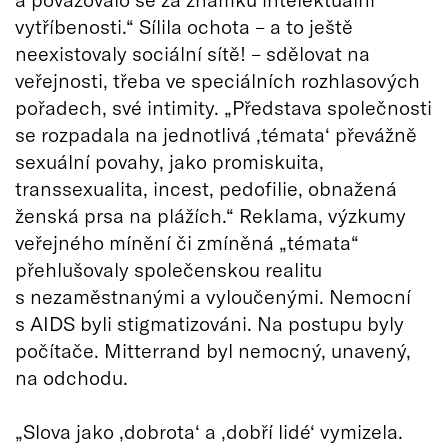
vytříbenosti.“ Sílila ochota – a to ještě
neexistovaly sociální sítě! – sdělovat na
veřejnosti, třeba ve speciálních rozhlasových
pořadech, své intimity. „Představa společnosti
se rozpadala na jednotlivá ‚témata‘ převážně
sexuální povahy, jako promiskuita,
transsexualita, incest, pedofilie, obnažená
ženská prsa na plážích.“ Reklama, výzkumy
veřejného mínění či zmíněná „témata“
přehlušovaly společenskou realitu
s nezaměstnanými a vyloučenými. Nemocní
s AIDS byli stigmatizováni. Na postupu byly
počítače. Mitterrand byl nemocný, unavený,
na odchodu.
„Slova jako ‚dobrota‘ a ‚dobří lidé‘ vymizela.