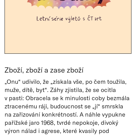
Zboží, zboží a zase zboží
„Onu“ udivilo, že „získala vše, po čem toužila,
muže, dítě, byt“. Záhy zjistila, že se ocitla
v pasti: Obracela se k minulosti coby bezmála
ztracenému ráji, budoucnost se „jí“ smrskla
na zařizování konkrétností. A náhle vypukne
pařížské jaro 1968, tvrdé nepokoje, divoký
výron nálad i agrese, které kvasily pod