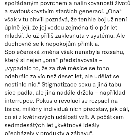
spořádaným povrchem a nalinkovaností životů
a svatouškovstvím starších generací. „Ona“
však v tu chvíli poznává, že tenhle boj už není
úplně její, že jej vedou zejména ti o pár let
mladší. Je už příliš zaklesnuta v systému. Ale
duchovně se k nepokojům přimkla.
Společenská změna však nenabyla rozsahu,
který si nejen „ona“ představovala –
„vypadalo to, že za dvě měsíce se toho
odehrálo za víc než deset let, ale udělat se
nestihlo nic.“ Stigmatizace sexu a jiná tabu
sice padla, ale jiná nadále držela – například
interrupce. Pokus o revoluci se rozpadl na
tisíce, milióny individuálních představ, jak dál,
co si z květnových událostí vzít. A počátkem
sedmdesátých let „květnové ideály
přecházely v produkty a zábavu“.