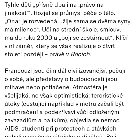
Tyhle děti „přísně dbali na ‚právo na
jinakost‘“. Rozjel se průmysl péče o tělo.
„Ona“ je rozvedená, „žije sama se dvěma syny,
má milence“. Učí na střední škole, smlouvu
má do roku 2000 a „bojí se zestárnout“. Klíčí
v ní záměr, který se však realizuje o čtvrt
století později – právě v
Rocích
.
Francouzi jsou čím dál civilizovanější, pečují
o sobě, ale představy o budoucnosti jsou
mlhavé nebo potlačené. Atmosféra je
všelijaká, ne však optimistická: teroristické
útoky (cestující například v metru začali být
podmračení a podezřívaví vůči odloženým
zavazadlům a balíkům), objevila se nemoc
AIDS, studenti při protestech a stávkách
nebyli osmašedesátnicky radikální: „Byli