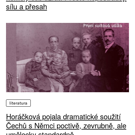
sílu a přesah
literatura
Horáčková pojala dramatické soužití
Čechů s Němci poctivě, zevrubně, ale
umělecky standardně