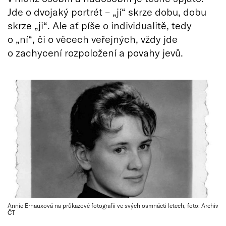
Jde o dvojaký portrét – „jí“ skrze dobu, dobu
skrze „ji“. Ale ať píše o individualitě, tedy
o „ní“, či o věcech veřejných, vždy jde
o zachycení rozpoložení a povahy jevů.
Annie Ernauxová na průkazové fotografii ve svých osmnácti letech, foto: Archiv
ČT