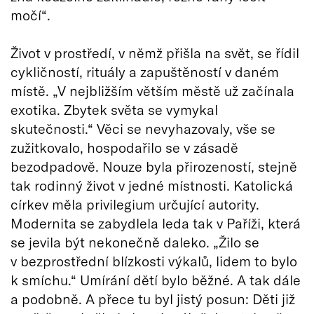
močí“.
Život v prostředí, v němž přišla na svět, se řídil
cykličností, rituály a zapuštěností v daném
místě. „V nejbližším větším městě už začínala
exotika. Zbytek světa se vymykal
skutečnosti.“ Věci se nevyhazovaly, vše se
zužitkovalo, hospodařilo se v zásadě
bezodpadově. Nouze byla přirozeností, stejně
tak rodinný život v jedné místnosti. Katolická
církev měla privilegium určující autority.
Modernita se zabydlela leda tak v Paříži, která
se jevila být nekonečně daleko. „Žilo se
v bezprostřední blízkosti výkalů, lidem to bylo
k smíchu.“ Umírání dětí bylo běžné. A tak dále
a podobně. A přece tu byl jistý posun: Děti již