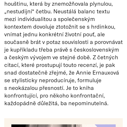
houštinu, která by znemožňovala plynulou,
„nestudijní“ četbu. Neustálá balanc textu
mezi individualitou a společenským
kontextem dovoluje ztotožnit se s hrdinkou,
vnímat jednu konkrétní životní pouť, ale
současně brát v potaz souvislosti a porovnávat
je kupříkladu třeba právě s československým
a českým vývojem ve stejné době. Z četných
citací, které prostupují touto recenzí, je pak
snad dostatečně zřejmé, že Annie Ernauxová
se stylisticky neproducíruje, formuluje
s neokázalou přesností. Je to kniha
konfrontující, pro někoho konfrontační,
každopádně důležitá, ba nepominutelná.