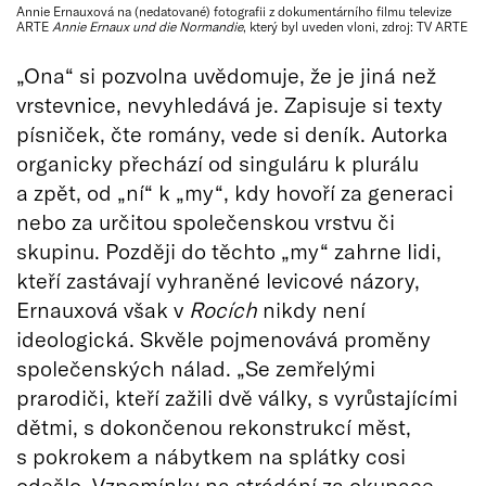
Annie Ernauxová na (nedatované) fotografii z dokumentárního filmu televize
ARTE
Annie Ernaux und die Normandie
, který byl uveden vloni, zdroj: TV ARTE
„Ona“ si pozvolna uvědomuje, že je jiná než
vrstevnice, nevyhledává je. Zapisuje si texty
písniček, čte romány, vede si deník. Autorka
organicky přechází od singuláru k plurálu
a zpět, od „ní“ k „my“, kdy hovoří za generaci
nebo za určitou společenskou vrstvu či
skupinu. Později do těchto „my“ zahrne lidi,
kteří zastávají vyhraněné levicové názory,
Ernauxová však v
Rocích
nikdy není
ideologická. Skvěle pojmenovává proměny
společenských nálad. „Se zemřelými
prarodiči, kteří zažili dvě války, s vyrůstajícími
dětmi, s dokončenou rekonstrukcí měst,
s pokrokem a nábytkem na splátky cosi
odešlo. Vzpomínky na strádání za okupace