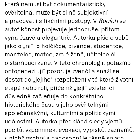
která nemusí být dokumentaristicky
ověřitelná, může být silně subjektivní
a pracovat i s fikčními postupy. V
Rocích
se
autofikčnost projevuje jednoduše, přitom
vynalézavě a elegantně. Autorka píše o sobě
jako o „ní“, o holčičce, dívence, studentce,
manželce, matce, zralé ženě, učitelce či
o stárnoucí ženě. V této chronologii, potažmo
ontogenezi „ji“ pozoruje zvenčí a snaží se
dostat do „jejího“ rozpoložení v té které životní
etapě nebo roli, přičemž „její“ existenci
důsledně začleňuje do konkrétního
historického času s jeho ověřitelnými
společenskými, kulturními a politickými
událostmi. Autorka předkládá sledy vjemů,
pocitů, vzpomínek, evokací, výpisků, záznamů,
v nichž osobní a nadosobní je těsně spjato.