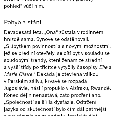
pohled“ vůči nim.
Pohyb a stání
Devadesátá léta. „Ona“ zůstala v rodinném
hnízdě sama. Synové se odstěhovali.
„S úbytkem povinností a s novými možnostmi,
jež se před ní otevřely, se cítí být v souladu se
soudobými trendy, které ženám ze střední
a vyšší třídy po třicítce vytyčily časopisy
Elle
a
Marie Claire
.“ Dekáda je otevřena válkou
v Perském zálivu, krvavě se rozpadá
Jugoslávie, násilí propuklo v Alžírsku, Rwandě.
Konec dějin nenastává, zato prozření ano.
„Společností se šířila dysfázie. Odtržení
jazyka od skutečností bylo čím dál patrnější
a považovalo se za známku intelektuální