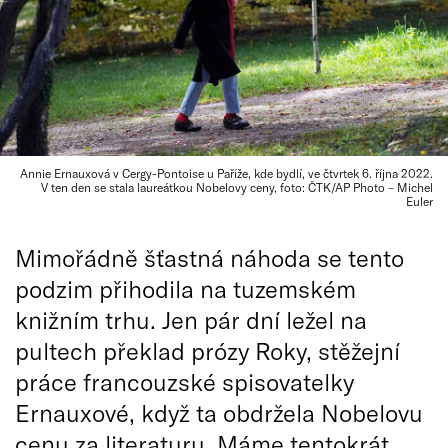
Annie Ernauxová v Cergy-Pontoise u Paříže, kde bydlí, ve čtvrtek 6. října 2022.
V ten den se stala laureátkou Nobelovy ceny, foto: ČTK/AP Photo – Michel
Euler
Mimořádně šťastná náhoda se tento
podzim přihodila na tuzemském
knižním trhu. Jen pár dní ležel na
pultech překlad prózy Roky, stěžejní
práce francouzské spisovatelky
Ernauxové, když ta obdržela Nobelovu
cenu za literaturu. Máme tentokrát