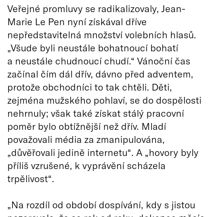
Veřejné promluvy se radikalizovaly, Jean-
Marie Le Pen nyní získával dříve
nepředstavitelná množství volebních hlasů.
„Všude byli neustále bohatnoucí bohatí
a neustále chudnoucí chudí.“ Vánoční čas
začínal čím dál dřív, dávno před adventem,
protože obchodníci to tak chtěli. Děti,
zejména mužského pohlaví, se do dospělosti
nehrnuly; však také získat stálý pracovní
poměr bylo obtížnější než dřív. Mladí
považovali média za zmanipulována,
„důvěřovali jedině internetu“. A „hovory byly
příliš vzrušené, k vyprávění scházela
trpělivost“.
„Na rozdíl od období dospívání, kdy s jistou