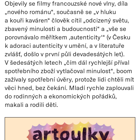
Objevily se filmy francouzské nové vlny, díla
„nového románu“, současně se „v hluku
a kouři kaváren“ člověk cítil „odcizený světu,
zbavený minulosti a budoucnosti“ a „vše se
porovnávalo měřítkem ‚autenticity‘“ (v Česku
k adoraci autenticity v umění, a v literatuře
zvlášť, došlo v první půli devadesátých let).
V šedesátých letech „čím dál rychlejší příval
spotřebního zboží vytlačoval minulost“, boom
zažívaly spotřební úvěry, protože lidi chtěli mít
věci hned, bez čekání. Mladí rychle zaplouvali
do rodinných a ekonomických pořádků,
makali a rodili děti.