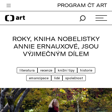
PROGRAM ČT ART
Česká televize
Zpravodajství
Sport
ROKY, KNIHA NOBELISTKY
iVysílání
ANNIE ERNAUXOVÉ, JSOU
VÝJIMEČNÝM DÍLEM
TV program
Pro děti
literatura
recenze
knižní tipy
historie
edu
emancipace
lidé
společnost
Vše o ČT