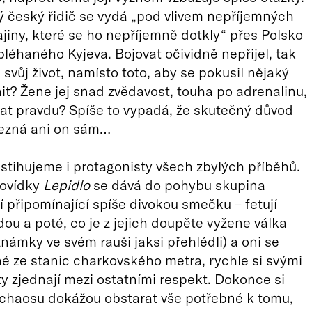
český řidič se vydá „pod vlivem nepříjemných
ajiny, které se ho nepříjemně dotkly“ přes Polsko
bléhaného Kyjeva. Bojovat očividně nepřijel, tak
 svůj život, namísto toto, aby se pokusil nějaký
nit? Žene jej snad zvědavost, touha po adrenalinu,
t pravdu? Spíše to vypadá, že skutečný důvod
nezná ani on sám…
stihujeme i protagonisty všech zbylých příběhů.
povídky
Lepidlo
se dává do pohybu skupina
í připomínající spíše divokou smečku – fetují
dou a poté, co je z jejich doupěte vyžene válka
 známky ve svém rauši jaksi přehlédli) a oni se
né ze stanic charkovského metra, rychle si svými
ty zjednají mezi ostatními respekt. Dokonce si
chaosu dokážou obstarat vše potřebné k tomu,