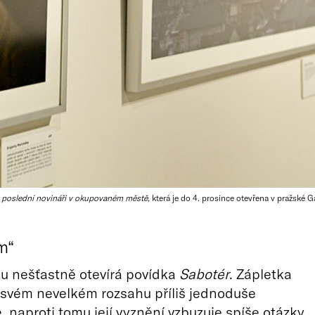
 poslední novináři v okupovaném městě,
která je do 4. prosince otevřena v pražské
m“
u nešťastně otevírá povídka
Sabotér
. Zápletka
i svém nevelkém rozsahu příliš jednoduše
, naproti tomu její vyznění vzbuzuje spíše otázky.