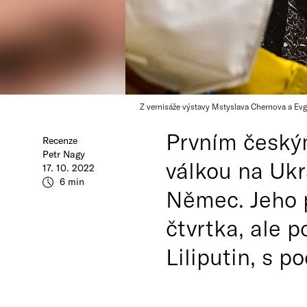
Z vernisáže výstavy Mstyslava Chernova a Ev
Prvním českým
Recenze
Petr Nagy
válkou na Ukr
17. 10. 2022
6 min
Němec. Jeho p
čtvrtka, ale p
Liliputin, s p