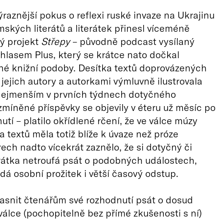
raznější pokus o reflexi ruské invaze na Ukrajinu
ských literátů a literátek přinesl víceméně
ký projekt
Střepy
– původně podcast vysílaný
lasem Plus, který se krátce nato dočkal
né knižní podoby. Desítka textů doprovázených
 jejich autory a autorkami výmluvně ilustrovala
inejmenším v prvních týdnech dotyčného
 zmíněné příspěvky se objevily v éteru už měsíc po
tí – platilo okřídlené rčení, že ve válce múzy
a textů měla totiž blíže k úvaze než próze
rech nadto vícekrát zaznělo, že si dotyčný či
rátka netroufá psát o podobných událostech,
dá osobní prožitek i větší časový odstup.
asnit čtenářům své rozhodnutí psát o dosud
 válce (pochopitelně bez přímé zkušenosti s ní)