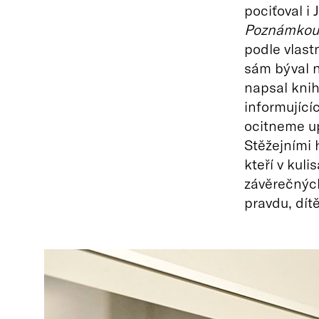
pociťoval i
Poznámkou 
podle vlast
sám býval n
napsal knih
informující
ocitneme up
Stěžejními 
kteří v kul
závěrečný
pravdu, dít