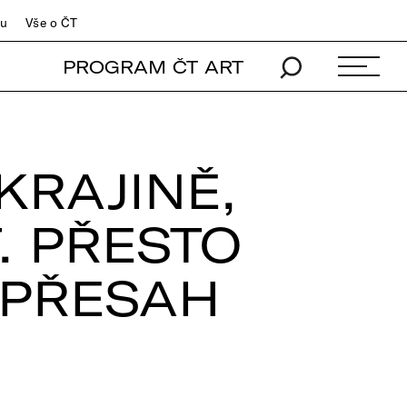
du
Vše o ČT
PROGRAM ČT ART
KRAJINĚ,
. PŘESTO
 PŘESAH