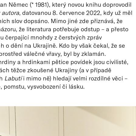
 Jan Němec (* 1981), který novou knihu doprovodil
autora
, datovanou 8. července 2022, kdy už měl
ních slov dopsáno. Mimo jiné zde přiznává, že
ázoru, že literatura potřebuje odstup – a přesto
u čerpající mnohdy z čerstvých zpráv
ch o dění na Ukrajině. Kdo by však čekal, že se
rostřed válečné vřavy, byl by zklamán.
hrdiny a hrdinkami pětice povídek jsou civilisté,
isách těžce zkoušené Ukrajiny (a v případě
ch
Labutí
i mimo ně) hledají velmi rozdílné věci –
ě, pomstu, vysvobození či lásku.