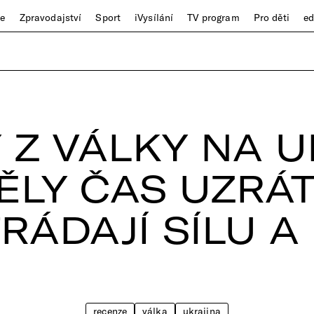
ze
Zpravodajství
Sport
iVysílání
TV program
Pro děti
e
 Z VÁLKY NA U
ĚLY ČAS UZRÁT
RÁDAJÍ SÍLU A
recenze
válka
ukrajina