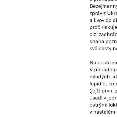
Bezejmenný 
zpráv z Ukr
a Lvov do o
proč riskuje
cizí zachrá
snaha pozna
své cesty 
Na cestě za
V případě 
mladých lid
lepidlo, kra
(jejíž první
usadí v jed
ostrými lok
v nastalém 