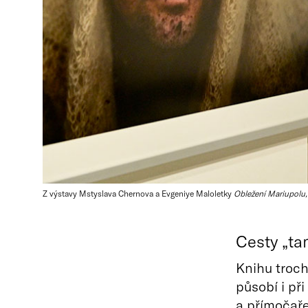
Z výstavy Mstyslava Chernova a Evgeniye Maloletky
Obležení Mariupolu,
Cesty „ta
Knihu troch
působí i př
a přímočaře