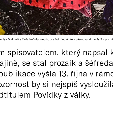
geniye Maloletky
Obležení Mariupolu, poslední novináři v okupovaném městě
v pražs
 spisovatelem, který napsal k
ajině, se stal prozaik a šéfred
ublikace vyšla 13. října v rám
ozornost by si nejspíš vysloužil
odtitulem Povídky z války.