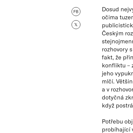
Dosud nejvý
FB
očima tuzem
publicistic
𝕏
Českým rozh
stejnojmen
rozhovory s
fakt, že př
konfliktu –
jeho vypuknu
mlčí. Většin
a v rozhovo
dotyčná zk
když postrá
Potřebu obj
probíhající