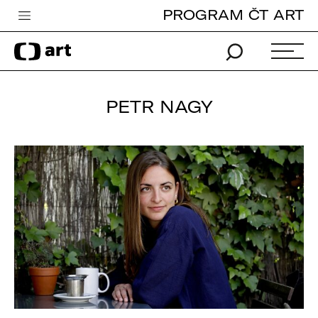
PROGRAM ČT ART
Česká televize
Zpravodajství
Sport
PETR NAGY
iVysílání
TV program
Pro děti
edu
Vše o ČT