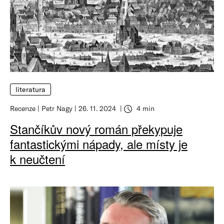
literatura
Recenze
Petr Nagy
26. 11. 2024
4 min
Stančíkův nový román překypuje
fantastickými nápady, ale místy je
k neučtení