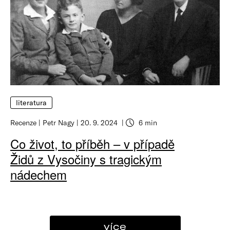
literatura
Recenze
Petr Nagy
20. 9. 2024
6 min
Co život, to příběh – v případě
Židů z Vysočiny s tragickým
nádechem
více