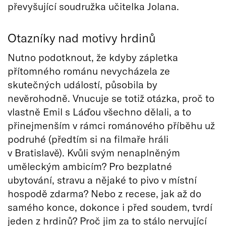
převyšující soudružka učitelka Jolana.
Otazníky nad motivy hrdinů
Nutno podotknout, že kdyby zápletka
přítomného románu nevycházela ze
skutečných událostí, působila by
nevěrohodně. Vnucuje se totiž otázka, proč to
vlastně Emil s Láďou všechno dělali, a to
přinejmenším v rámci románového příběhu už
podruhé (předtím si na filmaře hráli
v Bratislavě). Kvůli svým nenaplněným
uměleckým ambicím? Pro bezplatné
ubytování, stravu a nějaké to pivo v místní
hospodě zdarma? Nebo z recese, jak až do
samého konce, dokonce i před soudem, tvrdí
jeden z hrdinů? Proč jim za to stálo nervující