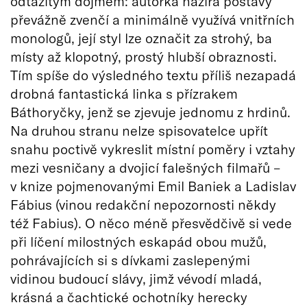
odtažitým dojmem: autorka nazírá postavy
převážně zvenčí a minimálně využívá vnitřních
monologů, její styl lze označit za strohý, ba
místy až klopotný, prostý hlubší obraznosti.
Tím spíše do výsledného textu příliš nezapadá
drobná fantastická linka s přízrakem
Báthoryčky, jenž se zjevuje jednomu z hrdinů.
Na druhou stranu nelze spisovatelce upřít
snahu poctivě vykreslit místní poměry i vztahy
mezi vesničany a dvojicí falešných filmařů –
v knize pojmenovanými Emil Baniek a Ladislav
Fábius (vinou redakční nepozornosti někdy
též Fabius). O něco méně přesvědčivě si vede
při líčení milostných eskapád obou mužů,
pohrávajících si s dívkami zaslepenými
vidinou budoucí slávy, jimž vévodí mladá,
krásná a čachtické ochotníky herecky