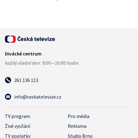
261 136 113
info@ceskatelevize.cz
TV program
Pro média
Živé vysílání
Reklama
TV poplatky
Studio Brno