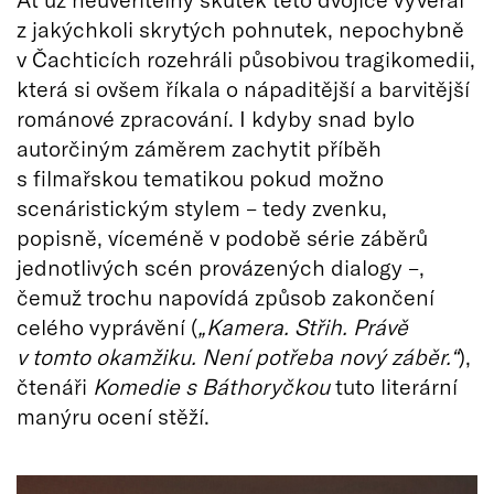
z jakýchkoli skrytých pohnutek, nepochybně
v Čachticích rozehráli působivou tragikomedii,
která si ovšem říkala o nápaditější a barvitější
románové zpracování. I kdyby snad bylo
autorčiným záměrem zachytit příběh
s filmařskou tematikou pokud možno
scenáristickým stylem – tedy zvenku,
popisně, víceméně v podobě série záběrů
jednotlivých scén provázených dialogy –,
čemuž trochu napovídá způsob zakončení
celého vyprávění (
„Kamera. Střih. Právě
v tomto okamžiku. Není potřeba nový záběr.“
),
čtenáři
Komedie s Báthoryčkou
tuto literární
manýru ocení stěží.