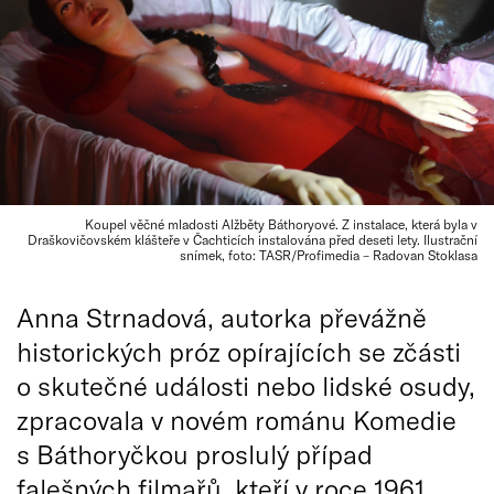
Koupel věčné mladosti Alžběty Báthoryové. Z instalace, která byla v
Draškovičovském klášteře v Čachticích instalována před deseti lety. Ilustrační
snímek, foto: TASR/Profimedia – Radovan Stoklasa
Anna Strnadová, autorka převážně
historických próz opírajících se zčásti
o skutečné události nebo lidské osudy,
zpracovala v novém románu Komedie
s Báthoryčkou proslulý případ
falešných filmařů, kteří v roce 1961