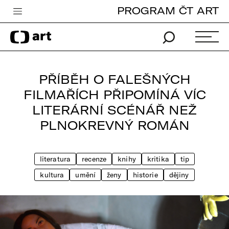
PROGRAM ČT ART
Česká televize
Zpravodajství
Sport
PŘÍBĚH O FALEŠNÝCH
iVysílání
FILMAŘÍCH PŘIPOMÍNÁ VÍC
LITERÁRNÍ SCÉNÁŘ NEŽ
TV program
PLNOKREVNÝ ROMÁN
Pro děti
edu
literatura
recenze
knihy
kritika
tip
Vše o ČT
kultura
umění
ženy
historie
dějiny