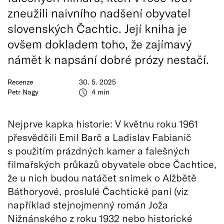
zneužili naivního nadšení obyvatel
slovenských Čachtic. Její kniha je
ovšem dokladem toho, že zajímavý
námět k napsání dobré prózy nestačí.
Recenze
30. 5. 2025
Petr Nagy
4 min
Nejprve kapka historie: V květnu roku 1961
přesvědčili Emil Barč a Ladislav Fabianič
s použitím prázdných kamer a falešných
filmařských průkazů obyvatele obce Čachtice,
že u nich budou natáčet snímek o Alžbětě
Báthoryové, proslulé Čachtické paní (viz
například stejnojmenný román Joža
Nižnánského z roku 1932 nebo historické