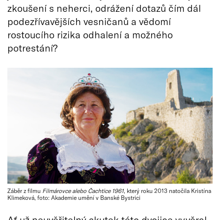
zkoušení s neherci, odrážení dotazů čím dál
podezřívavějších vesničanů a vědomí
rostoucího rizika odhalení a možného
potrestání?
Záběr z filmu
Filmárovce alebo Čachtice 1961
, který roku 2013 natočila Kristína
Klimeková, foto: Akademie umění v Banské Bystrici
Ať už neuvěřitelný skutek této dvojice vyvěral