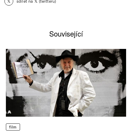
𝕏
sdílet na 𝕏 (twitteru)
Související
film