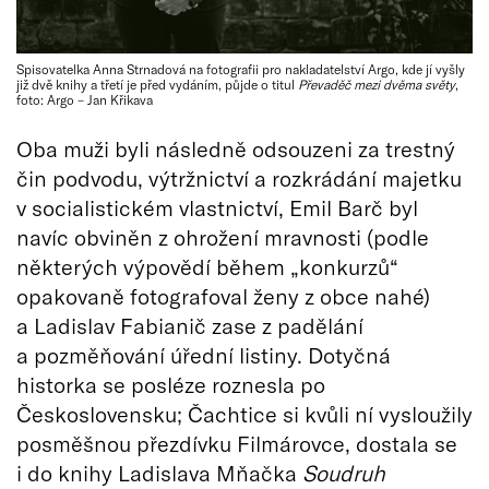
Spisovatelka Anna Strnadová na fotografii pro nakladatelství Argo, kde jí vyšly
již dvě knihy a třetí je před vydáním, půjde o titul
Převaděč mezi dvěma světy
,
foto: Argo – Jan Křikava
Oba muži byli následně odsouzeni za trestný
čin podvodu, výtržnictví a rozkrádání majetku
v socialistickém vlastnictví, Emil Barč byl
navíc obviněn z ohrožení mravnosti (podle
některých výpovědí během „konkurzů“
opakovaně fotografoval ženy z obce nahé)
a Ladislav Fabianič zase z padělání
a pozměňování úřední listiny. Dotyčná
historka se posléze roznesla po
Československu; Čachtice si kvůli ní vysloužily
posměšnou přezdívku Filmárovce, dostala se
i do knihy Ladislava Mňačka
Soudruh