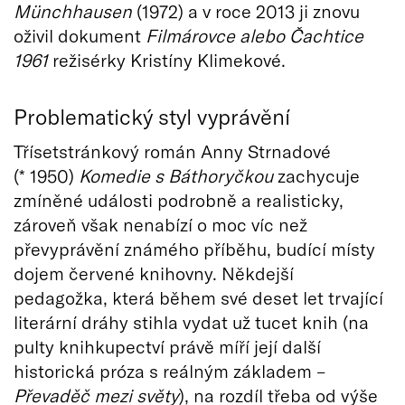
Münchhausen
(1972) a v roce 2013 ji znovu
oživil dokument
Filmárovce alebo Čachtice
1961
režisérky Kristíny Klimekové.
Problematický styl vyprávění
Třísetstránkový román Anny Strnadové
(* 1950)
Komedie s Báthoryčkou
zachycuje
zmíněné události podrobně a realisticky,
zároveň však nenabízí o moc víc než
převyprávění známého příběhu, budící místy
dojem červené knihovny. Někdejší
pedagožka, která během své deset let trvající
literární dráhy stihla vydat už tucet knih (na
pulty knihkupectví právě míří její další
historická próza s reálným základem –
Převaděč mezi světy
), na rozdíl třeba od výše