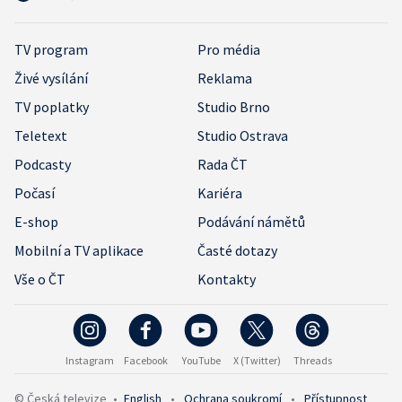
TV program
Pro média
Živé vysílání
Reklama
TV poplatky
Studio Brno
Teletext
Studio Ostrava
Podcasty
Rada ČT
Počasí
Kariéra
E-shop
Podávání námětů
Mobilní a TV aplikace
Časté dotazy
Vše o ČT
Kontakty
Instagram
Facebook
YouTube
X (Twitter)
Threads
© Česká televize
•
English
•
Ochrana soukromí
•
Přístupnost