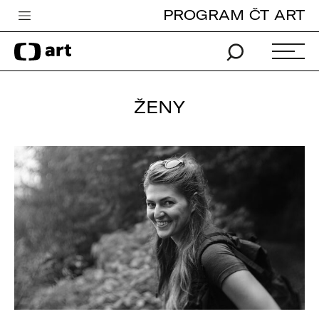
PROGRAM ČT ART
Česká televize
Zpravodajství
Sport
ŽENY
iVysílání
TV program
Pro děti
edu
Vše o ČT