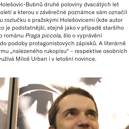
Holešovic-Bubnů druhé poloviny dvacátých let
oletí a kterou v závěrečné poznámce sám označil
u rozlučku s pražskými Holešovicemi (kde autor
 co je podstatnější, stejně jako v případě staršího
ho románu
Praga piccola
, šlo o vyprávění
 do podoby protagonistových zápisků. A literárně
rmu „nalezeného rukopisu“ – respektive osobních
yužívá Miloš Urban i v letošní novince.