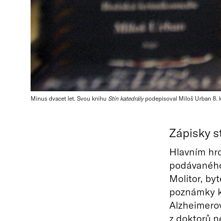
Minus dvacet let. Svou knihu
Stín katedrály
podepisoval Miloš Urban 8. k
Zápisky s
Hlavním hr
podávaného
Molitor, by
poznámky kv
Alzheimerov
z doktorů n