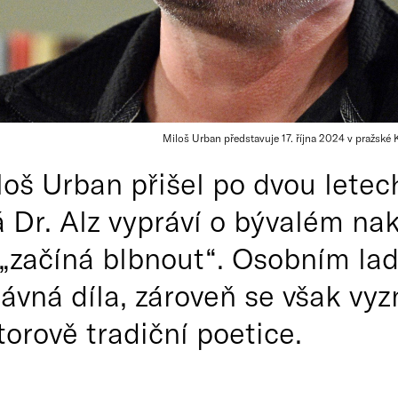
Miloš Urban představuje 17. října 2024 v pražsk
loš Urban přišel po dvou let
 Dr. Alz vypráví o bývalém na
í „začíná blbnout“. Osobním la
vná díla, zároveň se však vyz
orově tradiční poetice.