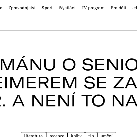
ze
Zpravodajství
Sport
iVysílání
TV program
Pro děti
e
OMÁNU O SENIO
EIMEREM SE Z
R. A NENÍ TO N
literatura
recenze
knihy
tip
umění