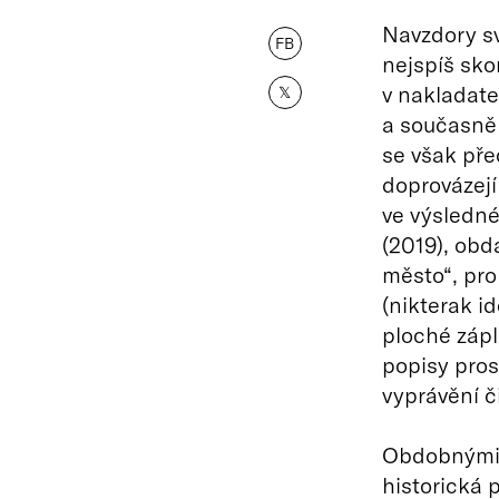
Navzdory s
FB
nejspíš sko
v nakladate
𝕏
a současně 
se však pře
doprovázejí
ve výsledné
(2019), obd
město“, pro
(nikterak i
ploché zápl
popisy pros
vyprávění č
Obdobnými 
historická 