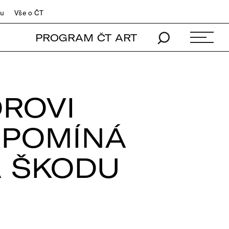
du
Vše o ČT
PROGRAM ČT ART
ROVI
APOMÍNÁ
A ŠKODU