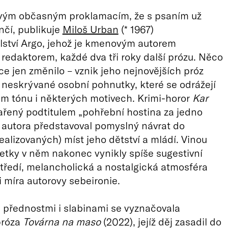
vým občasným proklamacím, že s psaním už
nčí, publikuje
Miloš Urban
(* 1967)
lství Argo, jehož je kmenovým autorem
redaktorem, každé dva tři roky další prózu. Něco
ce jen změnilo – vznik jeho nejnovějších próz
 neskrývané osobní pohnutky, které se odrážejí
m tónu i některých motivech. Krimi-horor
Kar
ařený podtitulem „pohřební hostina za jedno
 autora představoval pomyslný návrat do
dealizovaných) míst jeho dětství a mládí. Vinou
etky v něm nakonec vynikly spíše sugestivní
tředí, melancholická a nostalgická atmosféra
i míra autorovy sebeironie.
přednostmi i slabinami se vyznačovala
próza
Továrna na maso
(2022), jejíž děj zasadil do