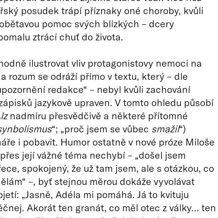
řský posudek trápí příznaky oné choroby, kvůli
 obětavou pomoc svých blízkých – dcery
pomalu ztrácí chuť do života.
odně ilustrovat vliv protagonistovy nemoci na
a rozum se odráží přímo v textu, který – dle
„upozornění redakce“ – nebyl kvůli zachování
 zápisků jazykově upraven. V tomto ohledu působí
lz
nadmíru přesvědčivě a některé přítomné
synbolismus
“; „proč jsem se vůbec
smažil
“)
ře i pobavit. Humor ostatně v nové próze Miloše
přes její vážné téma nechybí – „došel jsem
ece, spokojený, že už tam jsem, ale s otázkou, co
ělám“ –, byť stejnou měrou dokáže vyvolávat
jetí: „Jasně, Adéla mi pomáhá. Já to kvituju
děčnej. Akorát ten granát, co měl otec z války… ten