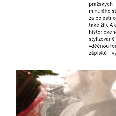
pražských 
minulého st
za bolestno
také žil). A
historické
stylizované
vděčnou fo
zápisků – v