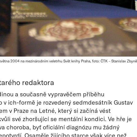
větna 2004 na mezinárodním veletrhu Svět knihy Praha, foto: ČTK – Stanislav Zbyn
tarého redaktora
dinou a současně vypravěčem příběhu
 v ich-formě je rozvedený sedmdesátník Gustav
tem v Praze na Letné, který si začíná vést
ůli své zhoršující se mentální kondici. Ve hře je
a choroba, byť oficiální diagnózu mu žádný
epotvrdí. Osaměle žijícího starce však více než