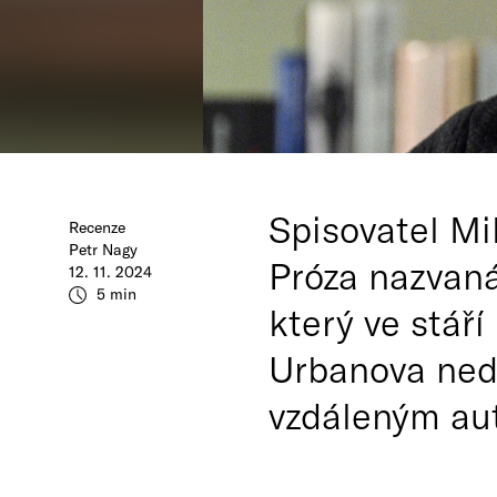
Spisovatel Mi
Recenze
Petr Nagy
Próza nazvaná
12. 11. 2024
5 min
který ve stář
Urbanova nedá
vzdáleným aut