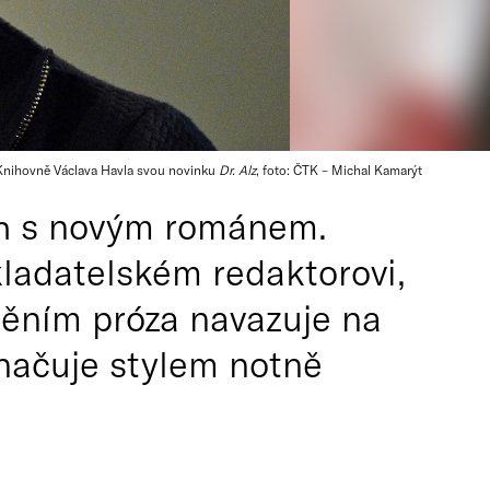
é Knihovně Václava Havla svou novinku
Dr. Alz
, foto: ČTK – Michal Kamarýt
ech s novým románem.
kladatelském redaktorovi,
děním próza navazuje na
načuje stylem notně