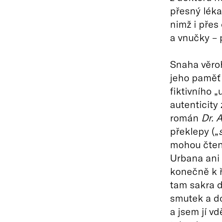
přesný léka
nimž i přes
a vnučky – 
Snaha věroh
jeho paměť 
fiktivního 
autenticity
román
Dr. A
překlepy („
mohou čtená
Urbana ani 
konečně k ř
tam sakra d
smutek a do
a jsem jí v