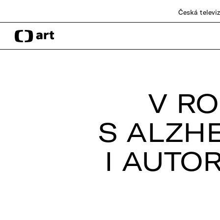
Česká televi
V R
S ALZH
I AUTO