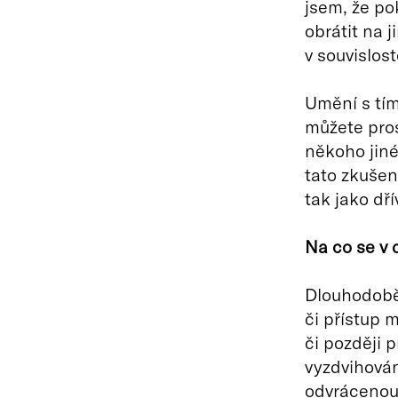
jsem, že po
obrátit na 
v souvislos
Umění s tím
můžete pros
někoho jiné
tato zkušen
tak jako dří
Na co se v 
Dlouhodobě
či přístup 
či později p
vyzdvihován
odvrácenou 