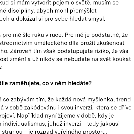
kud si mám vytvořit pojem o světě, musím se
jiné disciplíny, abych mohl přemýšlet
tech a dokázal si pro sebe hledat smysl.
 pro mě šlo ruku v ruce. Pro mě je podstatné, že
třednictvím uměleckého díla prožít zkušenost
ho. Zároveň tím však podstupujete riziko, že vás
ost změní a už nikdy se nebudete na svět koukat
v.
díle zaměřujete, co v něm hledáte?
 se zabývám tím, že každá nová myšlenka, trend
má v sobě zakódovánu i svou inverzi, která se dříve
rojeví. Například nyní žijeme v době, kdy je
 individualismus, jehož inverzí – tedy jakousi
stranou – je rozpad veřejného prostoru.