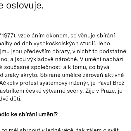
e oslovuje.
(*1977), vzděláním ekonom, se věnuje sbírání
alby od dob vysokoškolských studií. Jeho
mu jsou především obrazy, v nichž to podstatné
no, a jsou výkladově náročné. V umění nachází
 současné společnosti a k tomu, co bývá
d zraky skryto. Sbírané umělce zároveň aktivně
Ačkoliv profesí systémový inženýr, je Pavel Brož
astníkem české výtvarné scény. Žije v Praze, je
dvě děti.
edlo ke sbírání umění?
to měl shrnout v jedné větě, tak zájem o svět