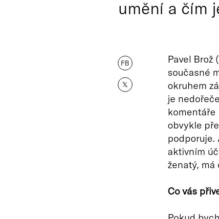
umění a čím j
Pavel Brož 
FB
současné m
okruhem záj
𝕏
je nedořeče
komentáře k
obvykle pře
podporuje. 
aktivním úč
ženatý, má 
Co vás přiv
Pokud bych 