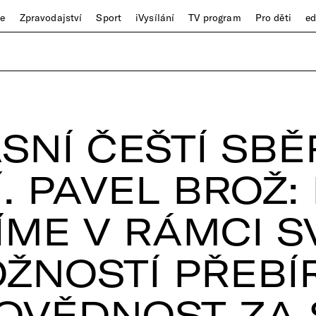
ze
Zpravodajství
Sport
iVysílání
TV program
Pro děti
e
SNÍ ČEŠTÍ SBĚ
. PAVEL BROŽ:
ÍME V RÁMCI S
ŽNOSTÍ PŘEBÍ
OVĚDNOST ZA 