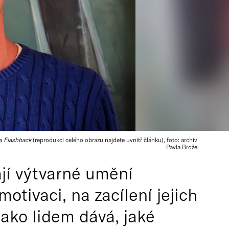
na
Flashback
(reprodukci celého obrazu najdete uvnitř článku), foto: archiv
Pavla Brože
ají výtvarné umění
motivaci, na zacílení jejich
jako lidem dává, jaké