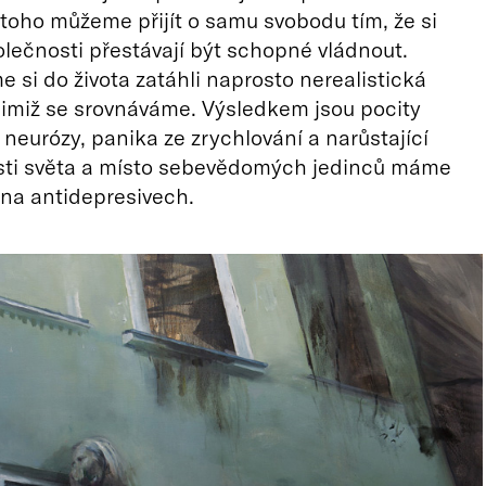
toho můžeme přijít o samu svobodu tím, že si
lečnosti přestávají být schopné vládnout.
e si do života zatáhli naprosto nerealistická
nimiž se srovnáváme. Výsledkem jsou pocity
neurózy, panika ze zrychlování a narůstající
ti světa a místo sebevědomých jedinců máme
na antidepresivech.