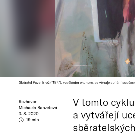
Sběratel Pavel Brož (*1977), vzděláním ekonom, se věnuje sbírání souča
V tomto cyklu
Rozhovor
Michaela Banzetová
a vytvářejí uc
3. 8. 2020
19 min
sběratelských 