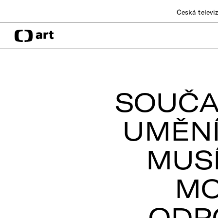
Česká televi
SOUČA
UMĚNÍ
MUS
MO
ODP