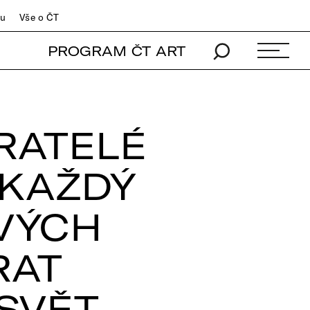
du
Vše o ČT
PROGRAM ČT ART
RATELÉ
 KAŽDÝ
VÝCH
RAT
SVĚT