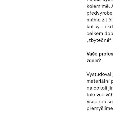
kolem mě. A
předvyroben
máme žít či
kulisy – i 
celkem dobř
„zbytečné“ 
Vaše profes
zcela?
Vystudoval 
materiální 
na cokoli j
takovou váh
Všechno se 
přemýšlíme