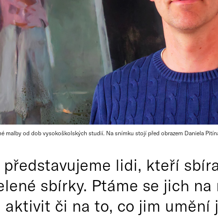
sné malby od dob vysokoškolských studií. Na snímku stojí před obrazem Daniela Pití
 představujeme lidi, kteří sbír
elené sbírky. Ptáme se jich na 
aktivit či na to, co jim umění 