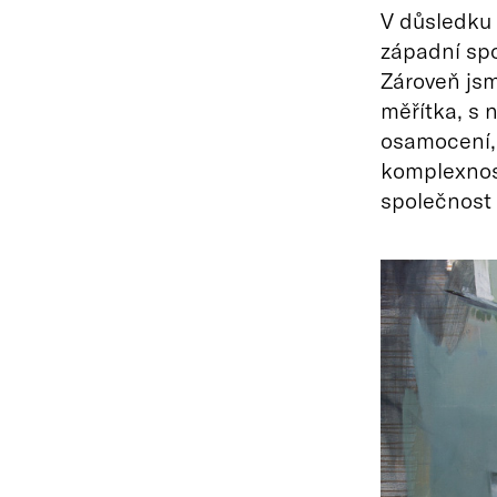
V důsledku 
západní spo
Zároveň jsm
měřítka, s 
osamocení, 
komplexnos
společnost 