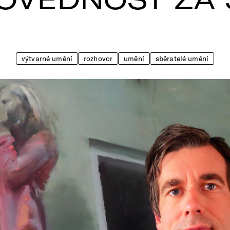
výtvarné umění
rozhovor
umění
sběratelé umění