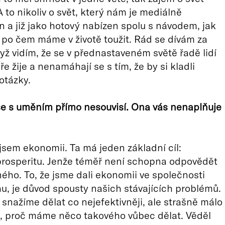
 to nikoliv o svět, který nám je mediálně
 a již jako hotový nabízen spolu s návodem, jak
 po čem máme v životě toužit. Rád se dívám za
když vidím, že se v přednastaveném světě řadě lidí
e žije a nenamáhají se s tím, že by si kladli
otázky.
e s uměním přímo nesouvisí. Ona vás nenaplňuje
jsem ekonomii. Ta má jeden základní cíl:
prosperitu. Jenže téměř není schopna odpovědět
iného. To, že jsme dali ekonomii ve společnosti
u, je důvod spousty našich stávajících problémů.
snažíme dělat co nejefektivněji, ale strašně málo
, proč máme něco takového vůbec dělat. Věděl