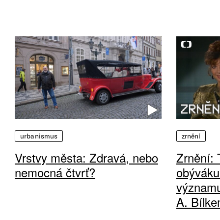
urbanismus
zrnění
Vrstvy města: Zdravá, nebo
Zrnění: 
nemocná čtvrť?
obýváku
významu
A. Bílk