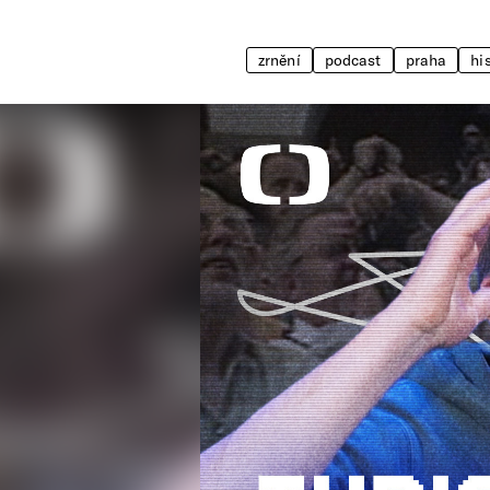
zrnění
podcast
praha
hi