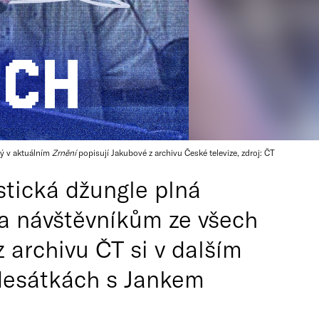
rý v aktuálním
Zrnění
popisují Jakubové z archivu České televize, zdroj: ČT
stická džungle plná
la návštěvníkům ze všech
z archivu ČT si v dalším
adesátkách s Jankem