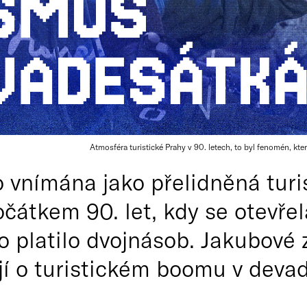
Atmosféra turistické Prahy v 90. letech, to byl fenomén, kte
o vnímána jako přelidněná turi
očátkem 90. let, kdy se otevře
o platilo dvojnásob. Jakubové 
jí o turistickém boomu v dev