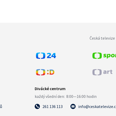
Česká televize 
tů
261 136 113
info@ceskatelevize.