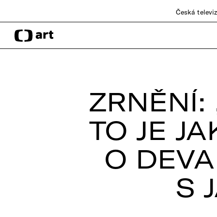
Česká televi
ZRNĚNÍ:
TO JE J
O DEVA
S 