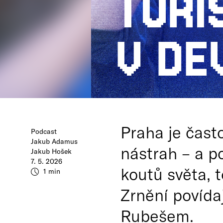
Praha je čast
Podcast
Jakub Adamus
nástrah – a p
Jakub Hošek
7. 5. 2026
koutů světa, t
1 min
Zrnění povída
Rubešem.