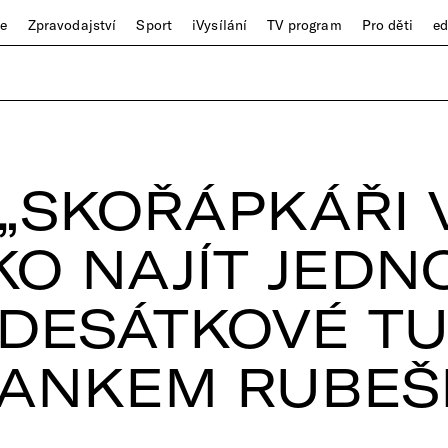
ze
Zpravodajství
Sport
iVysílání
TV program
Pro děti
e
 „SKOŘÁPKÁŘI 
AKO NAJÍT JEDN
DESÁTKOVÉ TU
JANKEM RUBE