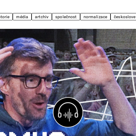
storie
média
artchiv
společnost
normalizace
českoslov