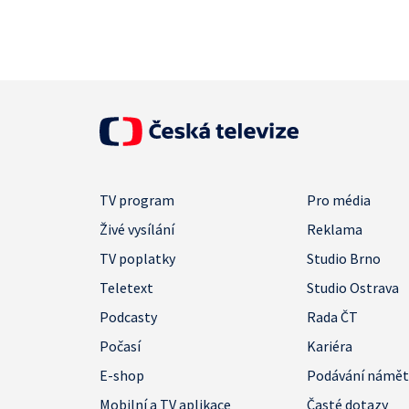
TV program
Pro média
Živé vysílání
Reklama
TV poplatky
Studio Brno
Teletext
Studio Ostrava
Podcasty
Rada ČT
Počasí
Kariéra
E-shop
Podávání námě
Mobilní a TV aplikace
Časté dotazy