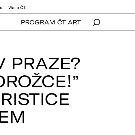
du
Vše o ČT
PROGRAM ČT ART
V PRAZE?
OROŽCE!”
RISTICE
ŠEM