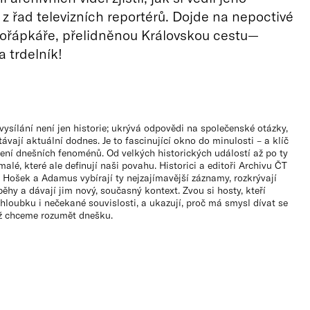
z řad televizních reportérů. Dojde na nepoctivé
kořápkáře, přelidněnou Královskou cestu—
a trdelník!
 vysílání není jen historie; ukrývá odpovědi na společenské otázky,
távají aktuální dodnes. Je to fascinující okno do minulosti – a klíč
ení dnešních fenoménů. Od velkých historických událostí až po ty
malé, které ale definují naši povahu. Historici a editoři Archivu ČT
 Hošek a Adamus vybírají ty nejzajímavější záznamy, rozkrývají
íběhy a dávají jim nový, současný kontext. Zvou si hosty, kteří
hloubku i nečekané souvislosti, a ukazují, proč má smysl dívat se
yž chceme rozumět dnešku.