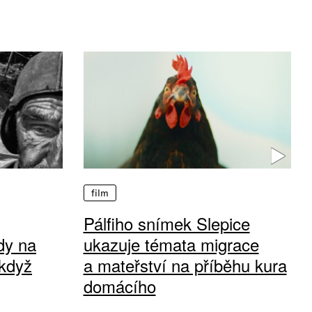
film
Pálfiho snímek Slepice
dy na
ukazuje témata migrace
když
a mateřství na příběhu kura
domácího