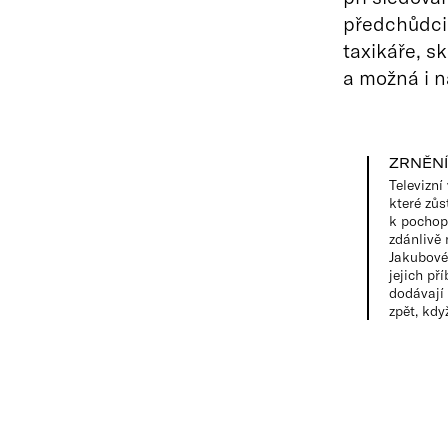
předchůdci 
taxikáře, s
a možná i n
ZRNĚNÍ
Televizní
které zůs
k pochop
zdánlivě 
Jakubové
jejich př
dodávají 
zpět, kd