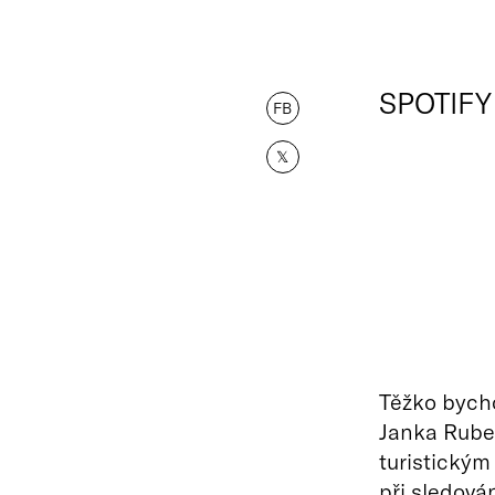
SPOTIFY
FB
𝕏
Těžko bycho
Janka Rubeš
turistickým
při sledování