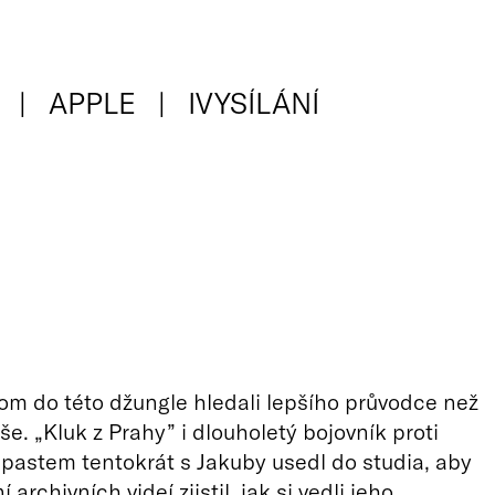
APPLE
IVYSÍLÁNÍ
m do této džungle hledali lepšího průvodce než
e. „Kluk z Prahy” i dlouholetý bojovník proti
 pastem tentokrát s Jakuby usedl do studia, aby
 archivních videí zjistil, jak si vedli jeho