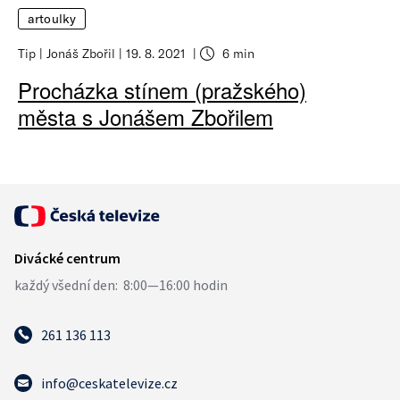
artoulky
Tip
Jonáš Zbořil
19. 8. 2021
6 min
Procházka stínem (pražského)
města s Jonášem Zbořilem
261 136 113
info@ceskatelevize.cz