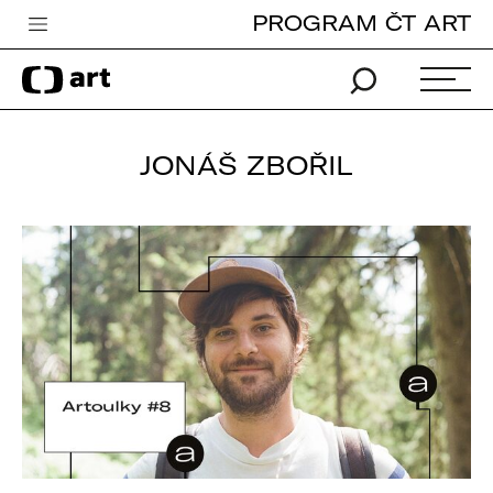
PROGRAM ČT ART
Česká televize
Zpravodajství
Sport
JONÁŠ ZBOŘIL
iVysílání
TV program
Pro děti
edu
Vše o ČT