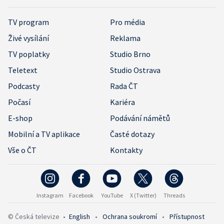
TV program
Pro média
Živé vysílání
Reklama
TV poplatky
Studio Brno
Teletext
Studio Ostrava
Podcasty
Rada ČT
Počasí
Kariéra
E-shop
Podávání námětů
Mobilní a TV aplikace
Časté dotazy
Vše o ČT
Kontakty
Instagram
Facebook
YouTube
X (Twitter)
Threads
© Česká televize
•
English
•
Ochrana soukromí
•
Přístupnost