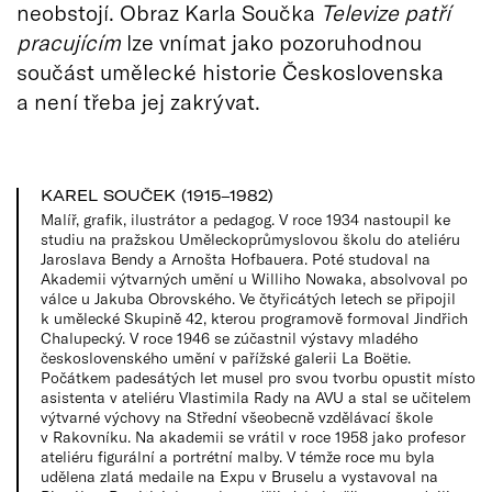
neobstojí. Obraz Karla Součka
Televize patří
pracujícím
lze vnímat jako pozoruhodnou
součást umělecké historie Československa
a není třeba jej zakrývat.
KAREL SOUČEK (1915–1982)
Malíř, grafik, ilustrátor a pedagog. V roce 1934 nastoupil ke
studiu na pražskou Uměleckoprůmyslovou školu do ateliéru
Jaroslava Bendy a Arnošta Hofbauera. Poté studoval na
Akademii výtvarných umění u Williho Nowaka, absolvoval po
válce u Jakuba Obrovského. Ve čtyřicátých letech se připojil
k umělecké Skupině 42, kterou programově formoval Jindřich
Chalupecký. V roce 1946 se zúčastnil výstavy mladého
československého umění v pařížské galerii La Boëtie.
Počátkem padesátých let musel pro svou tvorbu opustit místo
asistenta v ateliéru Vlastimila Rady na AVU a stal se učitelem
výtvarné výchovy na Střední všeobecně vzdělávací škole
v Rakovníku. Na akademii se vrátil v roce 1958 jako profesor
ateliéru figurální a portrétní malby. V témže roce mu byla
udělena zlatá medaile na Expu v Bruselu a vystavoval na