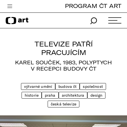
PROGRAM ČT ART
Česká televize
Zpravodajství
Sport
TELEVIZE PATŘÍ
iVysílání
PRACUJÍCÍM
TV program
KAREL SOUČEK, 1983, POLYPTYCH
V RECEPCI BUDOVY ČT
Pro děti
edu
výtvarné umění
budova čt
společnost
historie
praha
architektura
design
Vše o ČT
česká televize