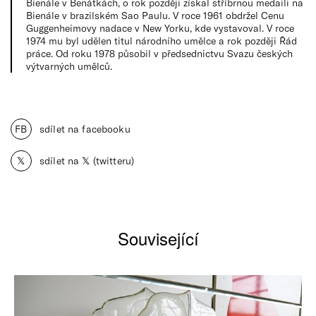
Bienále v Benátkách, o rok později získal stříbrnou medaili na
Bienále v brazilském Sao Paulu. V roce 1961 obdržel Cenu
Guggenheimovy nadace v New Yorku, kde vystavoval. V roce
1974 mu byl udělen titul národního umělce a rok později Řád
práce. Od roku 1978 působil v předsednictvu Svazu českých
výtvarných umělců.
FB
sdílet na facebooku
𝕏
sdílet na 𝕏 (twitteru)
Související