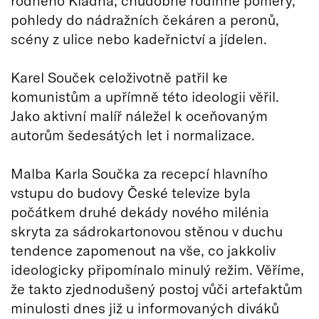
rodného Kladna, chudobné rodinné poměry,
pohledy do nádražních čekáren a peronů,
scény z ulice nebo kadeřnictví a jídelen.
Karel Souček celoživotně patřil ke
komunistům a upřímně této ideologii věřil.
Jako aktivní malíř náležel k oceňovaným
autorům šedesátých let i normalizace.
Malba Karla Součka za recepcí hlavního
vstupu do budovy České televize byla
počátkem druhé dekády nového milénia
skryta za sádrokartonovou stěnou v duchu
tendence zapomenout na vše, co jakkoliv
ideologicky připomínalo minulý režim. Věříme,
že takto zjednodušený postoj vůči artefaktům
minulosti dnes již u informovaných diváků