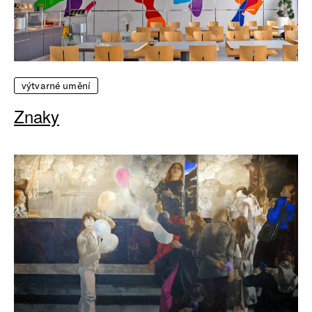
výtvarné umění
Znaky