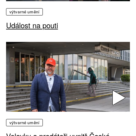
výtvarné umění
Událost na pouti
výtvarné umění
Volavky a predátoři uvnitř České