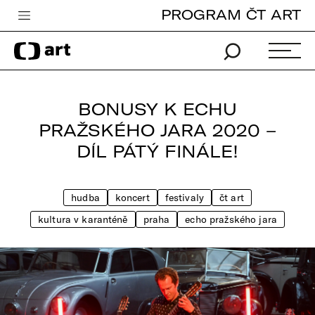
PROGRAM ČT ART
Česká televize
Zpravodajství
Sport
BONUSY K ECHU
iVysílání
PRAŽSKÉHO JARA 2020 –
DÍL PÁTÝ FINÁLE!
TV program
Pro děti
hudba
koncert
festivaly
čt art
edu
kultura v karanténě
praha
echo pražského jara
Vše o ČT