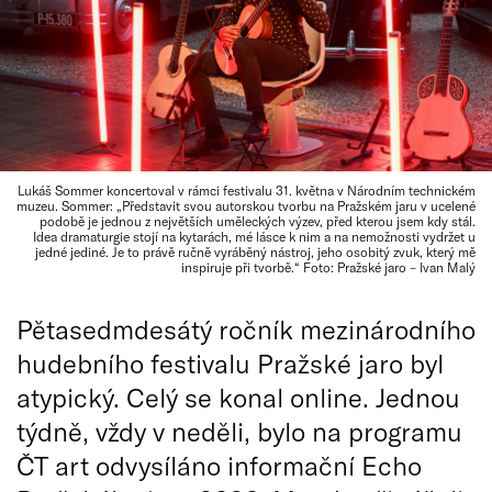
Lukáš Sommer koncertoval v rámci festivalu 31. května v Národním technickém
muzeu. Sommer: „Představit svou autorskou tvorbu na Pražském jaru v ucelené
podobě je jednou z největších uměleckých výzev, před kterou jsem kdy stál.
Idea dramaturgie stojí na kytarách, mé lásce k nim a na nemožnosti vydržet u
jedné jediné. Je to právě ručně vyráběný nástroj, jeho osobitý zvuk, který mě
inspiruje při tvorbě.“ Foto: Pražské jaro – Ivan Malý
Pětasedmdesátý ročník mezinárodního
hudebního festivalu Pražské jaro byl
atypický. Celý se konal online. Jednou
týdně, vždy v neděli, bylo na programu
ČT art odvysíláno informační Echo