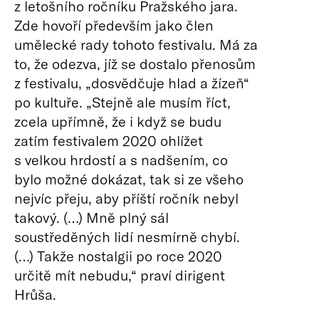
z letošního ročníku Pražského jara.
Zde hovoří především jako člen
umělecké rady tohoto festivalu. Má za
to, že odezva, jíž se dostalo přenosům
z festivalu, „dosvědčuje hlad a žízeň“
po kultuře. „Stejně ale musím říct,
zcela upřímně, že i když se budu
zatím festivalem 2020 ohlížet
s velkou hrdostí a s nadšením, co
bylo možné dokázat, tak si ze všeho
nejvíc přeju, aby příští ročník nebyl
takový. (…) Mně plný sál
soustředěných lidí nesmírně chybí.
(…) Takže nostalgii po roce 2020
určitě mít nebudu,“ praví dirigent
Hrůša.