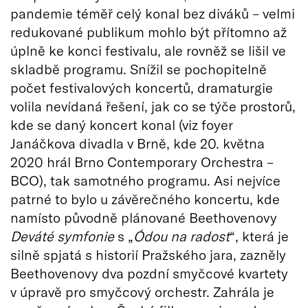
pandemie téměř celý konal bez diváků – velmi
redukované publikum mohlo být přítomno až
úplně ke konci festivalu, ale rovněž se lišil ve
skladbě programu. Snížil se pochopitelně
počet festivalových koncertů, dramaturgie
volila nevídaná řešení, jak co se týče prostorů,
kde se daný koncert konal (viz foyer
Janáčkova divadla v Brně, kde 20. května
2020 hrál Brno Contemporary Orchestra –
BCO), tak samotného programu. Asi nejvíce
patrné to bylo u závěrečného koncertu, kde
namísto původně plánované Beethovenovy
Deváté symfonie
s „
Ódou na radost
“, která je
silně spjatá s historií Pražského jara, zazněly
Beethovenovy dva pozdní smyčcové kvartety
v úpravě pro smyčcový orchestr. Zahrála je