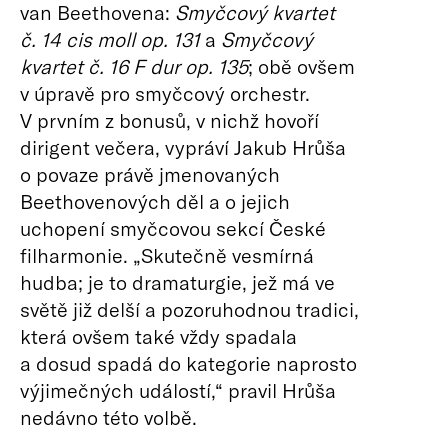
van Beethovena:
Smyčcový kvartet
č. 14 cis moll op. 131
a
Smyčcový
kvartet č. 16 F dur op. 135
; obě ovšem
v úpravě pro smyčcový orchestr.
V prvním z bonusů, v nichž hovoří
dirigent večera, vypráví Jakub Hrůša
o povaze právě jmenovaných
Beethovenových děl a o jejich
uchopení smyčcovou sekcí České
filharmonie. „Skutečně vesmírná
hudba; je to dramaturgie, jež má ve
světě již delší a pozoruhodnou tradici,
která ovšem také vždy spadala
a dosud spadá do kategorie naprosto
výjimečných událostí,“ pravil Hrůša
nedávno této volbě.