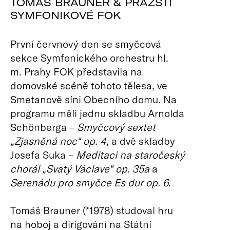
TOMÁŠ BRAUNER & PRAŽŠTÍ
SYMFONIKOVÉ FOK
První červnový den se smyčcová
sekce Symfonického orchestru hl.
m. Prahy FOK představila na
domovské scéně tohoto tělesa, ve
Smetanově síni Obecního domu. Na
programu měli jednu skladbu Arnolda
Schönberga –
Smyčcový sextet
„Zjasněná noc“ op. 4
, a dvě skladby
Josefa Suka –
Meditaci na staročeský
chorál „Svatý Václave“ op. 35a
a
Serenádu pro smyčce Es dur op. 6
.
Tomáš Brauner (*1978) studoval hru
na hoboj a dirigování na Státní