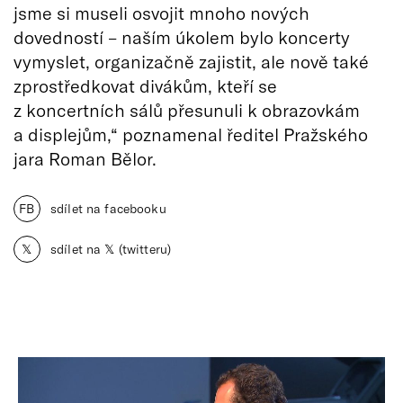
jsme si museli osvojit mnoho nových
dovedností – naším úkolem bylo koncerty
vymyslet, organizačně zajistit, ale nově také
zprostředkovat divákům, kteří se
z koncertních sálů přesunuli k obrazovkám
a displejům,“ poznamenal ředitel Pražského
jara Roman Bělor.
FB
sdílet na facebooku
𝕏
sdílet na 𝕏 (twitteru)