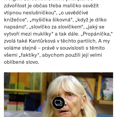
zdvořilost je občas třeba maličko osvěžit
vtipnou neslušničkou“, „o usvědčivé
knížečce“, „myšička šikovná“, „když je dílko
napsáno“, „slovíčko za slovíčkem“, „jaký se
vytvoří mezi muklíky“ a tak dále. „Propáníčka,“
zvolá také Kantůrková v těchto partiích. A my
voláme stejně – právě v souvislosti s těmito
všemi „faktíky“, abychom použili její velmi
oblíbené slovo.