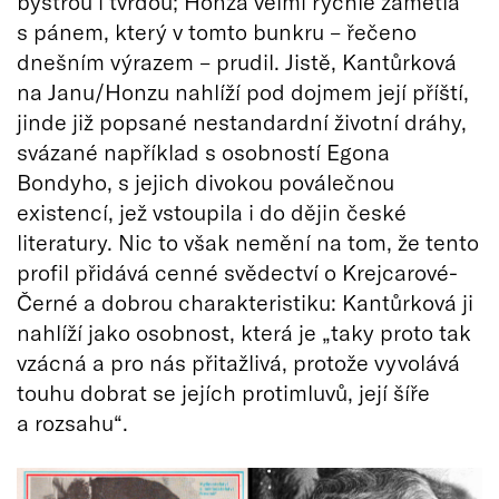
bystrou i tvrdou; Honza velmi rychle zametla
s pánem, který v tomto bunkru – řečeno
dnešním výrazem – prudil. Jistě, Kantůrková
na Janu/Honzu nahlíží pod dojmem její příští,
jinde již popsané nestandardní životní dráhy,
svázané například s osobností Egona
Bondyho, s jejich divokou poválečnou
existencí, jež vstoupila i do dějin české
literatury. Nic to však nemění na tom, že tento
profil přidává cenné svědectví o Krejcarové-
Černé a dobrou charakteristiku: Kantůrková ji
nahlíží jako osobnost, která je „taky proto tak
vzácná a pro nás přitažlivá, protože vyvolává
touhu dobrat se jejích protimluvů, její šíře
a rozsahu“.