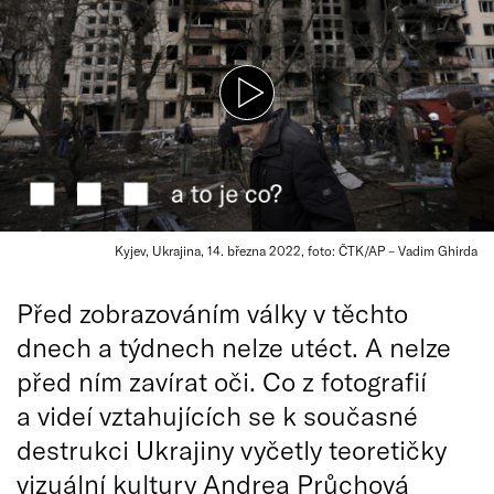
Kyjev, Ukrajina, 14. března 2022, foto: ČTK/AP – Vadim Ghirda
Před zobrazováním války v těchto
dnech a týdnech nelze utéct. A nelze
před ním zavírat oči. Co z fotografií
a videí vztahujících se k současné
destrukci Ukrajiny vyčetly teoretičky
vizuální kultury Andrea Průchová