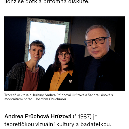
jichž se dotkla přítomná diskuze.
Teoretičky vizuální kultury Andrea Průchová Hrůzová a Sandra Lábová s
moderátrem pořadu Josefem Chuchmou.
Andrea Průchová Hrůzová
(* 1987) je
teoretičkou vizuální kultury a badatelkou.