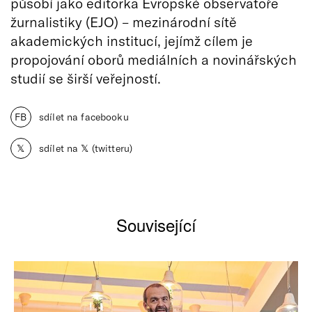
působí jako editorka Evropské observatoře
žurnalistiky (EJO) – mezinárodní sítě
akademických institucí, jejímž cílem je
propojování oborů mediálních a novinářských
studií se širší veřejností.
FB
sdílet na facebooku
𝕏
sdílet na 𝕏 (twitteru)
Související