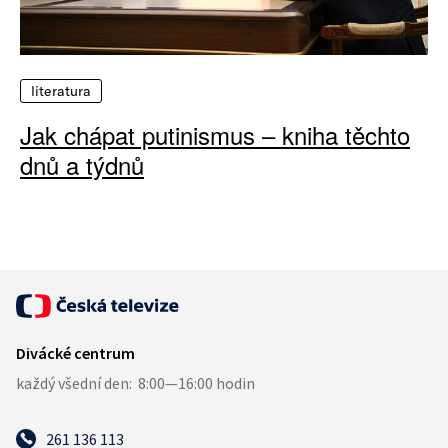
literatura
Jak chápat putinismus – kniha těchto
dnů a týdnů
261 136 113