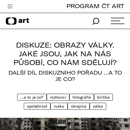
PROGRAM ČT ART
Česká televize
Zpravodajství
Sport
DISKUZE: OBRAZY VÁLKY.
iVysílání
JAKÉ JSOU, JAK NA NÁS
PŮSOBÍ, CO NÁM SDĚLUJÍ?
TV program
DALŠÍ DÍL DISKUZNÍHO POŘADU …A TO
Pro děti
JE CO?
edu
…a to je co?
rozhovor
fotografie
kritika
Vše o ČT
společnost
rusko
ukrajina
válka