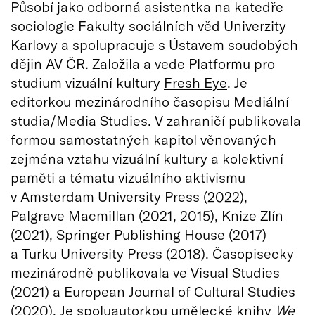
Působí jako odborná asistentka na katedře
sociologie Fakulty sociálních věd Univerzity
Karlovy a spolupracuje s Ústavem soudobých
dějin AV ČR. Založila a vede Platformu pro
studium vizuální kultury
Fresh Eye
. Je
editorkou mezinárodního časopisu Mediální
studia/Media Studies. V zahraničí publikovala
formou samostatných kapitol věnovaných
zejména vztahu vizuální kultury a kolektivní
paměti a tématu vizuálního aktivismu
v Amsterdam University Press (2022),
Palgrave Macmillan (2021, 2015), Knize Zlín
(2021), Springer Publishing House (2017)
a Turku University Press (2018). Časopisecky
mezinárodně publikovala ve Visual Studies
(2021) a European Journal of Cultural Studies
(2020). Je spoluautorkou umělecké knihy
We