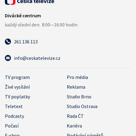
261 136 113
info@ceskatelevize.cz
TV program
Pro média
Živé vysílání
Reklama
TV poplatky
Studio Brno
Teletext
Studio Ostrava
Podcasty
Rada ČT
Počasí
Kariéra
E-shop
Podávání námětů