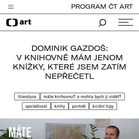
PROGRAM ČT ART
Česká televize
Zpravodajství
Sport
DOMINIK GAZDOŠ:
iVysílání
V KNIHOVNĚ MÁM JENOM
KNÍŽKY, KTERÉ JSEM ZATÍM
TV program
NEPŘEČETL
Pro děti
edu
literatura
máte knihovnu? a mohla bych ji vidět?
Vše o ČT
společnost
knihy
portrét
knižní tipy