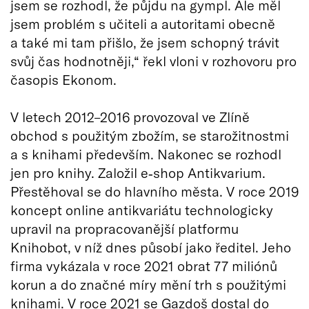
jsem se rozhodl, že půjdu na gympl. Ale měl
jsem problém s učiteli a autoritami obecně
a také mi tam přišlo, že jsem schopný trávit
svůj čas hodnotněji,“ řekl vloni v rozhovoru pro
časopis Ekonom.
V letech 2012–2016 provozoval ve Zlíně
obchod s použitým zbožím, se starožitnostmi
a s knihami především. Nakonec se rozhodl
jen pro knihy. Založil e‑shop Antikvarium.
Přestěhoval se do hlavního města. V roce 2019
koncept online antikvariátu technologicky
upravil na propracovanější platformu
Knihobot, v níž dnes působí jako ředitel. Jeho
firma vykázala v roce 2021 obrat 77 miliónů
korun a do značné míry mění trh s použitými
knihami. V roce 2021 se Gazdoš dostal do