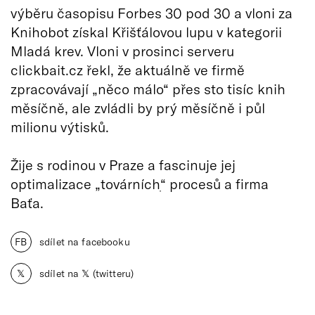
výběru časopisu Forbes 30 pod 30 a vloni za
Knihobot získal Křišťálovou lupu v kategorii
Mladá krev. Vloni v prosinci serveru
clickbait.cz řekl, že aktuálně ve firmě
zpracovávají „něco málo“ přes sto tisíc knih
měsíčně, ale zvládli by prý měsíčně i půl
milionu výtisků.
Žije s rodinou v Praze a fascinuje jej
optimalizace „továrníchׅ“ procesů a firma
Baťa.
FB
sdílet na facebooku
𝕏
sdílet na 𝕏 (twitteru)