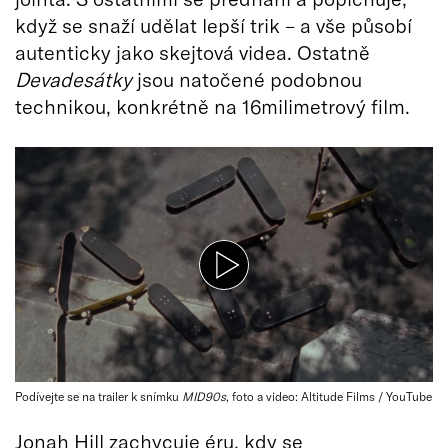
když se snaží udělat lepší trik – a vše působí
autenticky jako skejtová videa. Ostatně
Devadesátky
jsou natočené podobnou
technikou, konkrétně na 16milimetrový film.
Podívejte se na trailer k snímku
MID90s
, foto a video: Altitude Films / YouTube
Jonah Hill zachycuje éru, kdy se