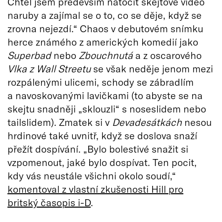
Chtěl jsem především natočit skejtové video
naruby a zajímal se o to, co se děje, když se
zrovna nejezdí.“ Chaos v debutovém snímku
herce známého z amerických komedií jako
Superbad
nebo
Zbouchnutá
a z oscarového
Vlka z Wall Streetu
se však neděje jenom mezi
rozpálenými ulicemi, schody se zábradlím
a navoskovanými lavičkami (to abyste se na
skejtu snadněji „sklouzli“ s noseslidem nebo
tailslidem). Zmatek si v
Devadesátkách
nesou
hrdinové také uvnitř, když se doslova snaží
přežít dospívání. „Bylo bolestivé snažit si
vzpomenout, jaké bylo dospívat. Ten pocit,
kdy vás neustále všichni okolo soudí,“
komentoval z vlastní zkušenosti Hill pro
britský časopis i-D
.