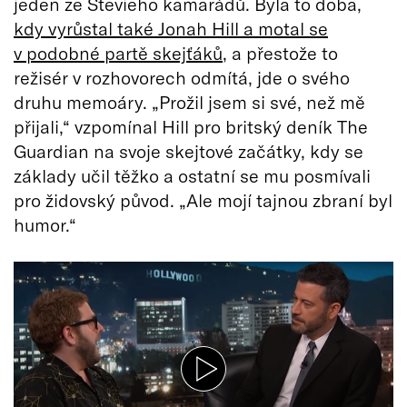
jeden ze Stevieho kamarádů. Byla to doba,
kdy vyrůstal také Jonah Hill a motal se
v podobné partě skejťáků
, a přestože to
režisér v rozhovorech odmítá, jde o svého
druhu memoáry. „Prožil jsem si své, než mě
přijali,“ vzpomínal Hill pro britský deník The
Guardian na svoje skejtové začátky, kdy se
základy učil těžko a ostatní se mu posmívali
pro židovský původ. „Ale mojí tajnou zbraní byl
humor.“