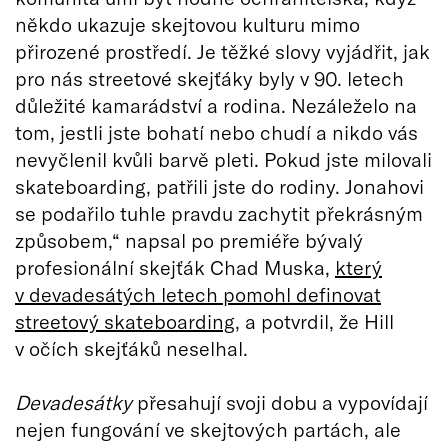
někdo ukazuje skejtovou kulturu mimo
přirozené prostředí. Je těžké slovy vyjádřit, jak
pro nás streetové skejťáky byly v 90. letech
důležité kamarádství a rodina. Nezáleželo na
tom, jestli jste bohatí nebo chudí a nikdo vás
nevyčlenil kvůli barvě pleti. Pokud jste milovali
skateboarding, patřili jste do rodiny. Jonahovi
se podařilo tuhle pravdu zachytit překrásným
způsobem,“ napsal po premiéře bývalý
profesionální skejťák Chad Muska,
který
v devadesátých letech pomohl definovat
streetový skateboarding
, a potvrdil, že Hill
v očích skejťáků neselhal.
Devadesátky
přesahují svoji dobu a vypovídají
nejen fungování ve skejtových partách, ale