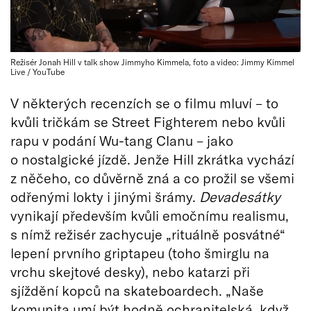
Režisér Jonah Hill v talk show Jimmyho Kimmela, foto a video: Jimmy Kimmel
Live / YouTube
V některých recenzích se o filmu mluví – to
kvůli tričkám se Street Fighterem nebo kvůli
rapu v podání Wu-tang Clanu – jako
o nostalgické jízdě. Jenže Hill zkrátka vychází
z něčeho, co důvěrně zná a co prožil se všemi
odřenými lokty i jinými šrámy.
Devadesátky
vynikají především kvůli emočnímu realismu,
s nímž režisér zachycuje „rituálně posvátné“
lepení prvního griptapeu (toho šmirglu na
vrchu skejtové desky), nebo katarzi při
sjíždění kopců na skateboardech. „Naše
komunita umí být hodně ochranitelská, když