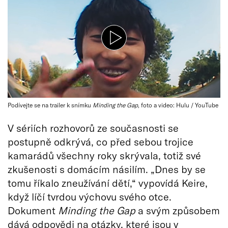
Podívejte se na trailer k snímku
Minding the Gap
, foto a video: Hulu / YouTube
V sériích rozhovorů ze současnosti se
postupně odkrývá, co před sebou trojice
kamarádů všechny roky skrývala, totiž své
zkušenosti s domácím násilím. „Dnes by se
tomu říkalo zneužívání dětí,“ vypovídá Keire,
když líčí tvrdou výchovu svého otce.
Dokument
Minding the Gap
a svým způsobem
dává odpovědi na otázky, které jsou v