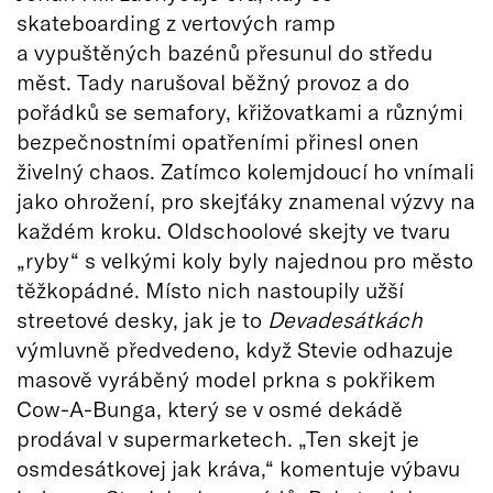
skateboarding z vertových ramp
a vypuštěných bazénů přesunul do středu
měst. Tady narušoval běžný provoz a do
pořádků se semafory, křižovatkami a různými
bezpečnostními opatřeními přinesl onen
živelný chaos. Zatímco kolemjdoucí ho vnímali
jako ohrožení, pro skejťáky znamenal výzvy na
každém kroku. Oldschoolové skejty ve tvaru
„ryby“ s velkými koly byly najednou pro město
těžkopádné. Místo nich nastoupily užší
streetové desky, jak je to
Devadesátkách
výmluvně předvedeno, když Stevie odhazuje
masově vyráběný model prkna s pokřikem
Cow-A-Bunga, který se v osmé dekádě
prodával v supermarketech. „Ten skejt je
osmdesátkovej jak kráva,“ komentuje výbavu