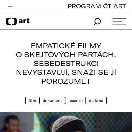
PROGRAM ČT ART
Česká televize
Zpravodajství
Sport
EMPATICKÉ FILMY
iVysílání
O SKEJTOVÝCH PARTÁCH.
SEBEDESTRUKCI
TV program
NEVYSTAVUJÍ, SNAŽÍ SE JÍ
Pro děti
POROZUMĚT
edu
Vše o ČT
film
dokument
recenze
do kina