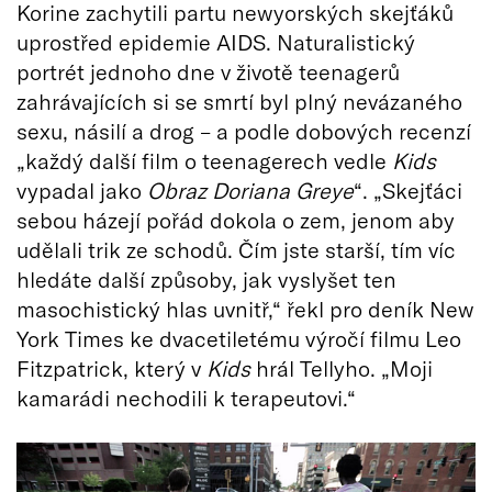
Korine zachytili partu newyorských skejťáků
uprostřed epidemie AIDS. Naturalistický
portrét jednoho dne v životě teenagerů
zahrávajících si se smrtí byl plný nevázaného
sexu, násilí a drog – a podle dobových recenzí
„každý další film o teenagerech vedle
Kids
vypadal jako
Obraz Doriana Greye
“. „Skejťáci
sebou házejí pořád dokola o zem, jenom aby
udělali trik ze schodů. Čím jste starší, tím víc
hledáte další způsoby, jak vyslyšet ten
masochistický hlas uvnitř,“ řekl pro deník New
York Times ke dvacetiletému výročí filmu Leo
Fitzpatrick, který v
Kids
hrál Tellyho. „Moji
kamarádi nechodili k terapeutovi.“