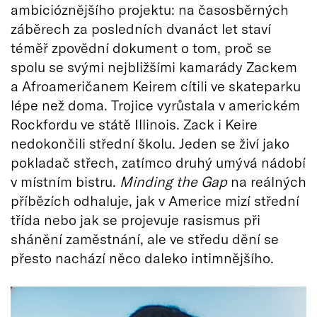
ambicióznějšího projektu: na časosběrných
záběrech za posledních dvanáct let staví
téměř zpovědní dokument o tom, proč se
spolu se svými nejbližšími kamarády Zackem
a Afroameričanem Keirem cítili ve skateparku
lépe než doma. Trojice vyrůstala v americkém
Rockfordu ve státě Illinois. Zack i Keire
nedokončili střední školu. Jeden se živí jako
pokladač střech, zatímco druhý umývá nádobí
v místním bistru.
Minding the Gap
na reálných
příbězích odhaluje, jak v Americe mizí střední
třída nebo jak se projevuje rasismus při
shánění zaměstnání, ale ve středu dění se
přesto nachází něco daleko intimnějšího.