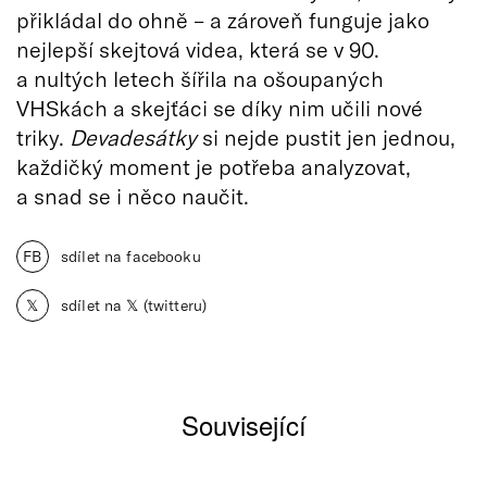
přikládal do ohně – a zároveň funguje jako
nejlepší skejtová videa, která se v 90.
a nultých letech šířila na ošoupaných
VHSkách a skejťáci se díky nim učili nové
triky.
Devadesátky
si nejde pustit jen jednou,
každičký moment je potřeba analyzovat,
a snad se i něco naučit.
FB
sdílet na facebooku
𝕏
sdílet na 𝕏 (twitteru)
Související