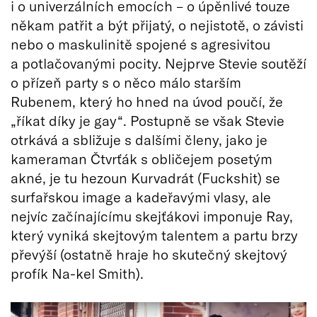
i o univerzálních emocích – o úpěnlivé touze
někam patřit a být přijatý, o nejistotě, o závisti
nebo o maskulinitě spojené s agresivitou
a potlačovanými pocity. Nejprve Stevie soutěží
o přízeň party s o něco málo starším
Rubenem, který ho hned na úvod poučí, že
„říkat díky je gay“. Postupně se však Stevie
otrkává a sbližuje s dalšími členy, jako je
kameraman Čtvrťák s obličejem posetým
akné, je tu hezoun Kurvadrát (Fuckshit) se
surfařskou image a kadeřavými vlasy, ale
nejvíc začínajícímu skejťákovi imponuje Ray,
který vyniká skejtovým talentem a partu brzy
převýší (ostatně hraje ho skutečný skejtový
profík Na-kel Smith).