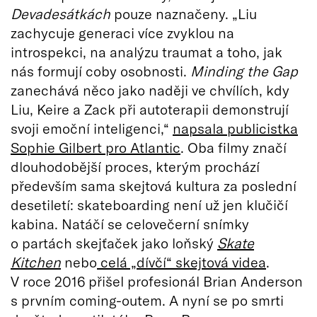
Devadesátkách
pouze naznačeny. „Liu
zachycuje generaci více zvyklou na
introspekci, na analýzu traumat a toho, jak
nás formují coby osobnosti.
Minding the Gap
zanechává něco jako naději ve chvílích, kdy
Liu, Keire a Zack při autoterapii demonstrují
svoji emoční inteligenci,“
napsala publicistka
Sophie Gilbert pro Atlantic
. Oba filmy značí
dlouhodobější proces, kterým prochází
především sama skejtová kultura za poslední
desetiletí: skateboarding není už jen klučičí
kabina. Natáčí se celovečerní snímky
o partách skejťaček jako loňský
Skate
Kitchen
nebo
celá „dívčí“ skejtová videa
.
V roce 2016 přišel profesionál Brian Anderson
s prvním coming-outem. A nyní se po smrti