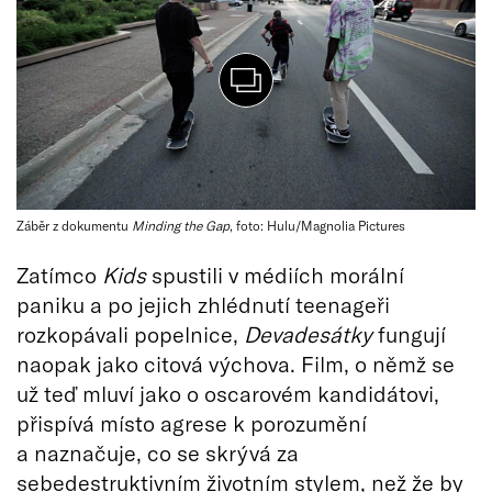
Záběr z dokumentu
Minding the Gap
, foto: Hulu/Magnolia Pictures
Zatímco
Kids
spustili v médiích morální
paniku a po jejich zhlédnutí teenageři
rozkopávali popelnice,
Devadesátky
fungují
naopak jako citová výchova. Film, o němž se
už teď mluví jako o oscarovém kandidátovi,
přispívá místo agrese k porozumění
a naznačuje, co se skrývá za
sebedestruktivním životním stylem, než že by