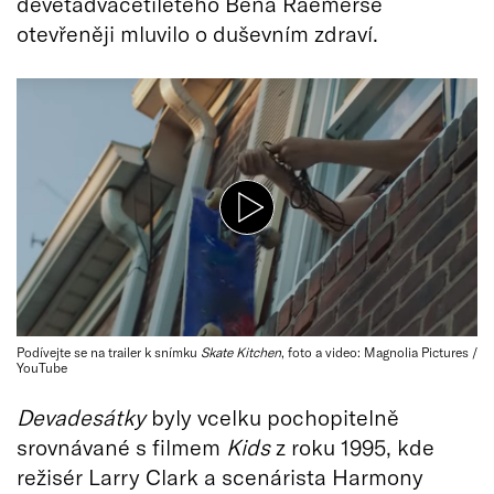
devětadvacetiletého Bena Raemerse
otevřeněji mluvilo o duševním zdraví.
Podívejte se na trailer k snímku
Skate Kitchen
, foto a video: Magnolia Pictures /
YouTube
Devadesátky
byly vcelku pochopitelně
srovnávané s filmem
Kids
z roku 1995, kde
režisér Larry Clark a scenárista Harmony