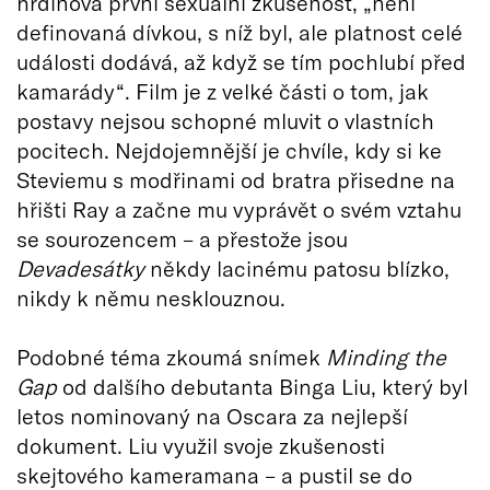
hrdinova první sexuální zkušenost, „není
definovaná dívkou, s níž byl, ale platnost celé
události dodává, až když se tím pochlubí před
kamarády“. Film je z velké části o tom, jak
postavy nejsou schopné mluvit o vlastních
pocitech. Nejdojemnější je chvíle, kdy si ke
Steviemu s modřinami od bratra přisedne na
hřišti Ray a začne mu vyprávět o svém vztahu
se sourozencem – a přestože jsou
Devadesátky
někdy lacinému patosu blízko,
nikdy k němu nesklouznou.
Podobné téma zkoumá snímek
Minding the
Gap
od dalšího debutanta Binga Liu, který byl
letos nominovaný na Oscara za nejlepší
dokument. Liu využil svoje zkušenosti
skejtového kameramana – a pustil se do