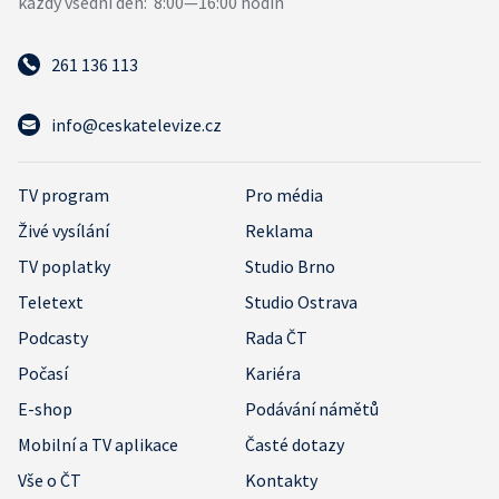
261 136 113
info@ceskatelevize.cz
TV program
Pro média
Živé vysílání
Reklama
TV poplatky
Studio Brno
Teletext
Studio Ostrava
Podcasty
Rada ČT
Počasí
Kariéra
E-shop
Podávání námětů
Mobilní a TV aplikace
Časté dotazy
Vše o ČT
Kontakty