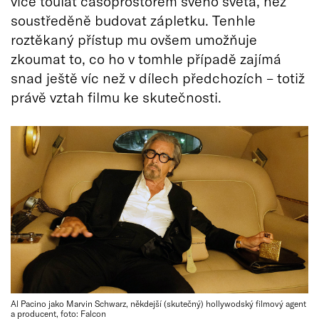
více toulat časoprostorem svého světa, než
soustředěně budovat zápletku. Tenhle
roztěkaný přístup mu ovšem umožňuje
zkoumat to, co ho v tomhle případě zajímá
snad ještě víc než v dílech předchozích – totiž
právě vztah filmu ke skutečnosti.
Al Pacino jako Marvin Schwarz, někdejší (skutečný) hollywodský filmový agent
a producent, foto: Falcon