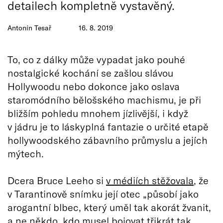
detailech kompletně vystavěný.
Antonín Tesař
16. 8. 2019
To, co z dálky může vypadat jako pouhé
nostalgické kochání se zašlou slávou
Hollywoodu nebo dokonce jako oslava
staromódního bělošského machismu, je při
bližším pohledu mnohem jízlivější, i když
v jádru je to láskyplná fantazie o určité etapě
hollywoodského zábavního průmyslu a jejích
mýtech.
Dcera Bruce Leeho si
v médiích stěžovala
, že
v Tarantinově snímku její otec „působí jako
arogantní blbec, který uměl tak akorát žvanit,
a ne někdo, kdo musel bojovat třikrát tak