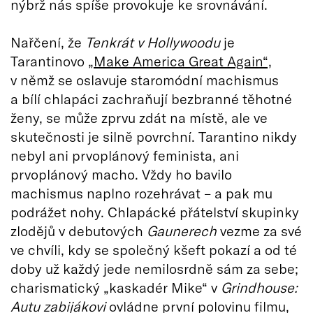
nýbrž nás spíše provokuje ke srovnávání.
Nařčení, že
Tenkrát v Hollywoodu
je
Tarantinovo
„Make America Great Again“,
v němž se oslavuje staromódní machismus
a bílí chlapáci zachraňují bezbranné těhotné
ženy, se může zprvu zdát na místě, ale ve
skutečnosti je silně povrchní. Tarantino nikdy
nebyl ani prvoplánový feminista, ani
prvoplánový macho. Vždy ho bavilo
machismus naplno rozehrávat – a pak mu
podrážet nohy. Chlapácké přátelství skupinky
zlodějů v debutových
Gaunerech
vezme za své
ve chvíli, kdy se společný kšeft pokazí a od té
doby už každý jede nemilosrdně sám za sebe;
charismatický „kaskadér Mike“ v
Grindhouse:
Autu zabijákovi
ovládne první polovinu filmu,