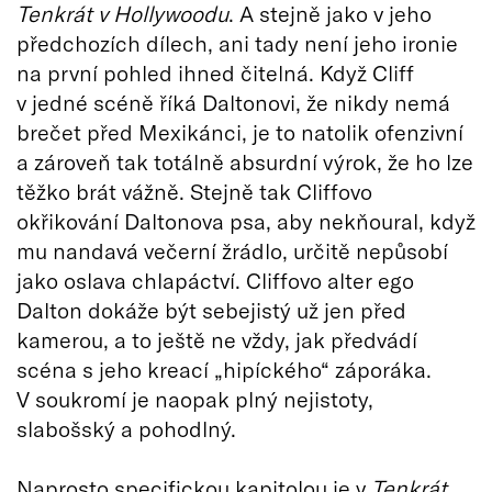
Tenkrát v Hollywoodu
. A stejně jako v jeho
předchozích dílech, ani tady není jeho ironie
na první pohled ihned čitelná. Když Cliff
v jedné scéně říká Daltonovi, že nikdy nemá
brečet před Mexikánci, je to natolik ofenzivní
a zároveň tak totálně absurdní výrok, že ho lze
těžko brát vážně. Stejně tak Cliffovo
okřikování Daltonova psa, aby nekňoural, když
mu nandavá večerní žrádlo, určitě nepůsobí
jako oslava chlapáctví. Cliffovo alter ego
Dalton dokáže být sebejistý už jen před
kamerou, a to ještě ne vždy, jak předvádí
scéna s jeho kreací „hipíckého“ záporáka.
V soukromí je naopak plný nejistoty,
slabošský a pohodlný.
Naprosto specifickou kapitolou je v
Tenkrát