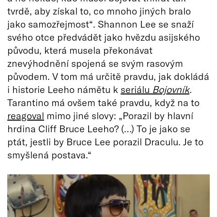
tvrdě, aby získal to, co mnoho jiných bralo
jako samozřejmost“. Shannon Lee se snaží
svého otce předvádět jako hvězdu asijského
původu, která musela překonávat
znevýhodnění spojená se svým rasovým
původem. V tom má určitě pravdu, jak dokládá
i historie Leeho námětu k
seriálu
Bojovník
.
Tarantino má ovšem také pravdu, když na to
reagoval
mimo jiné slovy: „Porazil by hlavní
hrdina Cliff Bruce Leeho? (…) To je jako se
ptát, jestli by Bruce Lee porazil Draculu. Je to
smyšlená postava.“