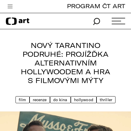
PROGRAM ČT ART
Česká televize
Zpravodajství
Sport
NOVÝ TARANTINO
iVysílání
PODRUHÉ: PROJÍŽĎKA
ALTERNATIVNÍM
TV program
HOLLYWOODEM A HRA
Pro děti
S FILMOVÝMI MÝTY
edu
Vše o ČT
film
recenze
do kina
hollywood
thriller