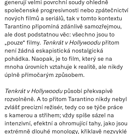
generují velmi povrchní soudy ohledně
společenské progresivnosti nebo zpátečnictví
nových filmů a seriálů, tak v tomto kontextu
Tarantino připomíná zdánlivě samozřejmou,
ale dost podstatnou věc: všechno jsou to
„pouze“ filmy.
Tenkrát v Hollywoodu
přitom
není žádná eskapistická nostalgická
pohádka. Naopak, je to film, který se na
mnoha úrovních vztahuje k realitě, ale nikdy
úplně přímočarým způsobem.
Tenkrát v Hollywoodu
působí překvapivě
rozvolněně. A to přitom Tarantino nikdy nebyl
zvlášť precizní režisér, tedy co se týče práce
s kamerou a střihem; vždy spíše sázel na
intenzivní, efektní a ohromující tahy, jako jsou
extrémně dlouhé monology, křiklavě nezvyklé