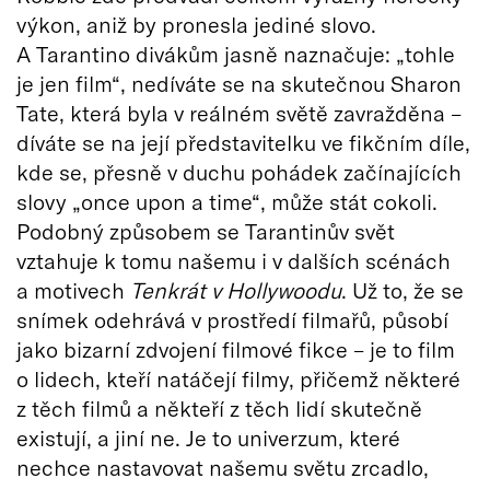
výkon, aniž by pronesla jediné slovo.
A Tarantino divákům jasně naznačuje: „tohle
je jen film“, nedíváte se na skutečnou Sharon
Tate, která byla v reálném světě zavražděna –
díváte se na její představitelku ve fikčním díle,
kde se, přesně v duchu pohádek začínajících
slovy „once upon a time“, může stát cokoli.
Podobný způsobem se Tarantinův svět
vztahuje k tomu našemu i v dalších scénách
a motivech
Tenkrát v Hollywoodu
. Už to, že se
snímek odehrává v prostředí filmařů, působí
jako bizarní zdvojení filmové fikce – je to film
o lidech, kteří natáčejí filmy, přičemž některé
z těch filmů a někteří z těch lidí skutečně
existují, a jiní ne. Je to univerzum, které
nechce nastavovat našemu světu zrcadlo,