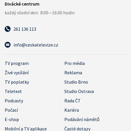
261 136 113
info@ceskatelevize.cz
TV program
Pro média
Živé vysílání
Reklama
TV poplatky
Studio Brno
Teletext
Studio Ostrava
Podcasty
Rada ČT
Počasí
Kariéra
E-shop
Podávání námětů
Mobilní a TV aplikace
Časté dotazy