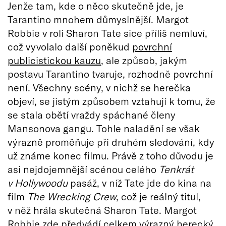
Jenže tam, kde o něco skutečně jde, je
Tarantino mnohem důmyslnější. Margot
Robbie v roli Sharon Tate sice příliš nemluví,
což vyvolalo další poněkud
povrchní
publicistickou kauzu
, ale způsob, jakým
postavu Tarantino tvaruje, rozhodně povrchní
není. Všechny scény, v nichž se herečka
objeví, se jistým způsobem vztahují k tomu, že
se stala obětí vraždy spáchané členy
Mansonova gangu. Tohle naladění se však
výrazně proměňuje při druhém sledování, kdy
už známe konec filmu. Právě z toho důvodu je
asi nejdojemnější scénou celého
Tenkrát
v Hollywoodu
pasáž, v níž Tate jde do kina na
film
The Wrecking Crew
, což je reálný titul,
v něž hrála skutečná Sharon Tate. Margot
Robbie zde předvádí celkem výrazný herecký