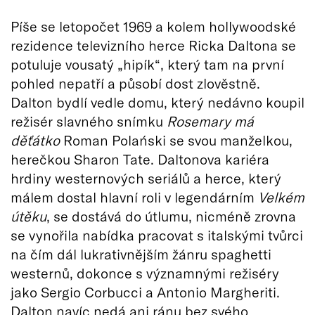
Píše se letopočet 1969 a kolem hollywoodské
rezidence televizního herce Ricka Daltona se
potuluje vousatý „hipík“, který tam na první
pohled nepatří a působí dost zlověstně.
Dalton bydlí vedle domu, který nedávno koupil
režisér slavného snímku
Rosemary má
děťátko
Roman Polański se svou manželkou,
herečkou Sharon Tate. Daltonova kariéra
hrdiny westernových seriálů a herce, který
málem dostal hlavní roli v legendárním
Velkém
útěku
, se dostává do útlumu, nicméně zrovna
se vynořila nabídka pracovat s italskými tvůrci
na čím dál lukrativnějším žánru spaghetti
westernů, dokonce s významnými režiséry
jako Sergio Corbucci a Antonio Margheriti.
Dalton navíc nedá ani ránu bez svého