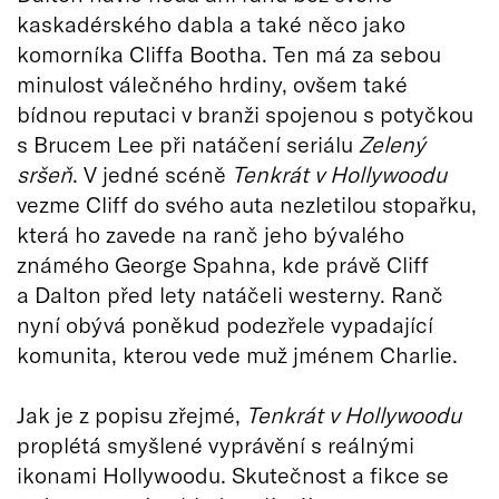
kaskadérského dabla a také něco jako
komorníka Cliffa Bootha. Ten má za sebou
minulost válečného hrdiny, ovšem také
bídnou reputaci v branži spojenou s potyčkou
s Brucem Lee při natáčení seriálu
Zelený
sršeň
. V jedné scéně
Tenkrát v Hollywoodu
vezme Cliff do svého auta nezletilou stopařku,
která ho zavede na ranč jeho bývalého
známého George Spahna, kde právě Cliff
a Dalton před lety natáčeli westerny. Ranč
nyní obývá poněkud podezřele vypadající
komunita, kterou vede muž jménem Charlie.
Jak je z popisu zřejmé,
Tenkrát v Hollywoodu
proplétá smyšlené vyprávění s reálnými
ikonami Hollywoodu. Skutečnost a fikce se