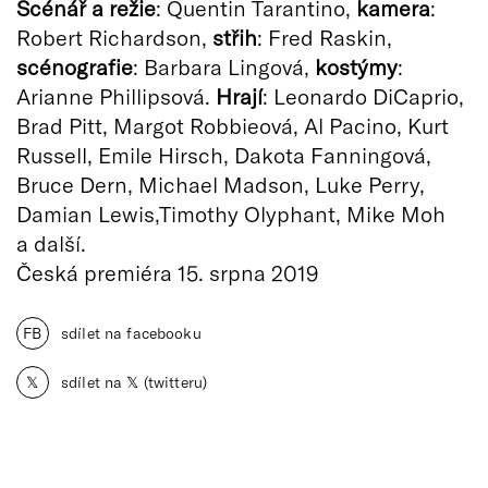
Scénář a režie
: Quentin Tarantino,
kamera
:
Robert Richardson,
střih
: Fred Raskin,
scénografie
: Barbara Lingová,
kostýmy
:
Arianne Phillipsová.
Hrají
: Leonardo DiCaprio,
Brad Pitt, Margot Robbieová, Al Pacino, Kurt
Russell, Emile Hirsch, Dakota Fanningová,
Bruce Dern, Michael Madson, Luke Perry,
Damian Lewis,Timothy Olyphant, Mike Moh
a další.
Česká premiéra 15. srpna 2019
FB
sdílet na facebooku
𝕏
sdílet na 𝕏 (twitteru)