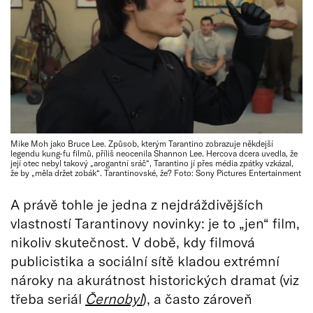
Mike Moh jako Bruce Lee. Způsob, kterým Tarantino zobrazuje někdejší
legendu kung-fu filmů, příliš neocenila Shannon Lee. Hercova dcera uvedla, že
její otec nebyl takový „arogantní sráč“, Tarantino jí přes média zpátky vzkázal,
že by „měla držet zobák“. Tarantinovské, že? Foto: Sony Pictures Entertainment
A právě tohle je jedna z nejdráždivějších
vlastností Tarantinovy novinky: je to „jen“ film,
nikoliv skutečnost. V době, kdy filmová
publicistika a sociální sítě kladou extrémní
nároky na akurátnost historických dramat (viz
třeba seriál
Černobyl
), a často zároveň