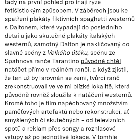
tady na první pohled prolínají ryze
fetišistickým způsobem. V záběrech jsou ke
spatření plakáty fiktivních spaghetti westernů
s Daltonem, které vypadají do posledního
detailu jako skutečné plakáty italských
westernů, samotný Dalton je naklíčovaný do
slavné scény z
Velkého útěku
, scénu ze
Spahnova ranče Tarantino
původně chtěl
natáčet přímo v reálném ranči, a když zjistil,
že ten už byl srovnán se zemí, tvůrci ranč
zrekonstruovali ve velmi blízké lokalitě, která
původně rovněž sloužila k natáčení westernů.
Kromě toho je film napěchovaný množstvím
paměťových artefaktů nebo rekonstrukcí, ať
smyšlených či skutečných – od televizních
spotů a reklam přes songy a rozhlasové
vstupy až po jednotlivé lokace. V tomhle