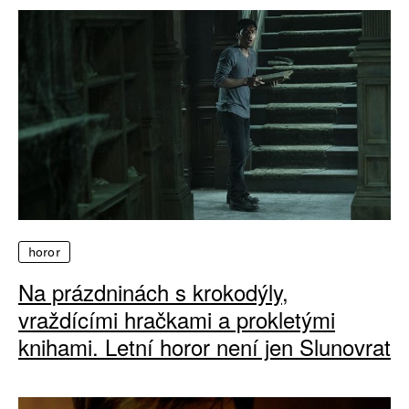
horor
Na prázdninách s krokodýly,
vraždícími hračkami a prokletými
knihami. Letní horor není jen Slunovrat