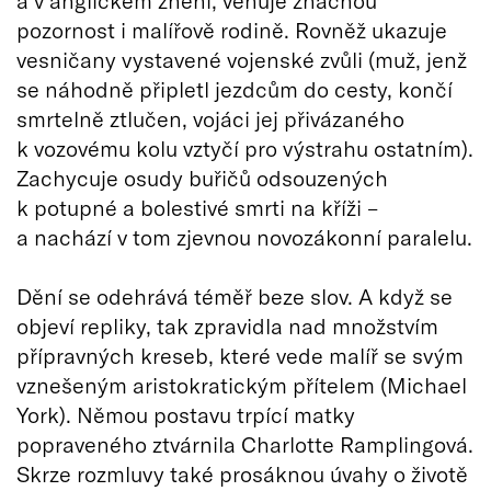
pozornost i malířově rodině. Rovněž ukazuje
vesničany vystavené vojenské zvůli (muž, jenž
se náhodně připletl jezdcům do cesty, končí
smrtelně ztlučen, vojáci jej přivázaného
k vozovému kolu vztyčí pro výstrahu ostatním).
Zachycuje osudy buřičů odsouzených
k potupné a bolestivé smrti na kříži –
a nachází v tom zjevnou novozákonní paralelu.
Dění se odehrává téměř beze slov. A když se
objeví repliky, tak zpravidla nad množstvím
přípravných kreseb, které vede malíř se svým
vznešeným aristokratickým přítelem (Michael
York). Němou postavu trpící matky
popraveného ztvárnila Charlotte Ramplingová.
Skrze rozmluvy také prosáknou úvahy o životě