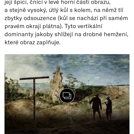
její špici, čnící v levé horní části obrazu,
a stejně vysoký, útlý kůl s kolem, na němž tlí
zbytky odsouzence (kůl se nachází při samém
pravém okraji plátna). Tyto vertikální
dominanty jakoby shlížejí na drobné hemžení,
které obraz zaplňuje.