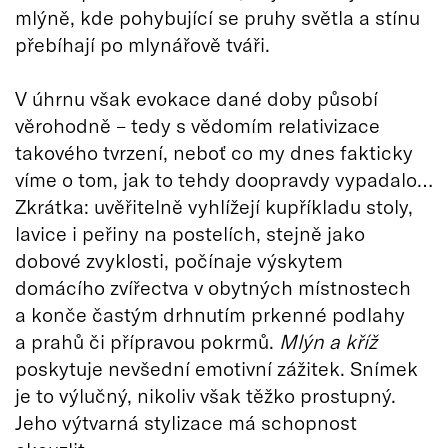
mlýně, kde pohybující se pruhy světla a stínu
přebíhají po mlynářově tváři.
V úhrnu však evokace dané doby působí
věrohodně – tedy s vědomím relativizace
takového tvrzení, neboť co my dnes fakticky
víme o tom, jak to tehdy doopravdy vypadalo…
Zkrátka: uvěřitelně vyhlížejí kupříkladu stoly,
lavice i peřiny na postelích, stejně jako
dobové zvyklosti, počínaje výskytem
domácího zvířectva v obytných místnostech
a konče častým drhnutím prkenné podlahy
a prahů či přípravou pokrmů.
Mlýn a kříž
poskytuje nevšední emotivní zážitek. Snímek
je to výlučný, nikoliv však těžko prostupný.
Jeho výtvarná stylizace má schopnost