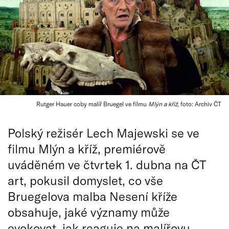
Rutger Hauer coby malíř Bruegel ve filmu
Mlýn a kříž
, foto: Archiv ČT
Polský režisér Lech Majewski se ve
filmu Mlýn a kříž, premiérově
uváděném ve čtvrtek 1. dubna na ČT
art, pokusil domyslet, co vše
Bruegelova malba Nesení kříže
obsahuje, jaké významy může
evokovat, jak reaguje na malířovu