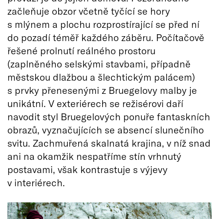
začleňuje obzor včetně tyčící se hory
s mlýnem a plochu rozprostírající se před ní
do pozadí téměř každého záběru. Počítačově
řešené prolnutí reálného prostoru
(zaplněného selskými stavbami, případně
městskou dlažbou a šlechtickým palácem)
s prvky přenesenými z Bruegelovy malby je
unikátní. V exteriérech se režisérovi daří
navodit styl Bruegelových ponuře fantaskních
obrazů, vyznačujících se absencí slunečního
svitu. Zachmuřená skalnatá krajina, v níž snad
ani na okamžik nespatříme stín vrhnutý
postavami, však kontrastuje s výjevy
v interiérech.