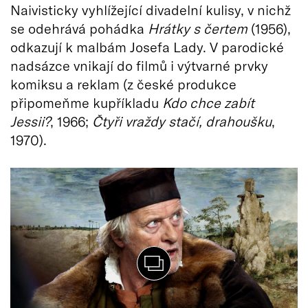
Naivisticky vyhlížející divadelní kulisy, v nichž
se odehrává pohádka
Hrátky s čertem
(1956),
odkazují k malbám Josefa Lady. V parodické
nadsázce vnikají do filmů i výtvarné prvky
komiksu a reklam (z české produkce
připomeňme kupříkladu
Kdo chce zabít
Jessii?
, 1966;
Čtyři vraždy stačí, drahoušku
,
1970).