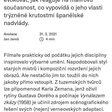
současnost, co vypovídá o jeho vlasti
trýzněné krutostmi španělské
nadvlády.
Anotace
31. 3. 2021
Jan Jaroš
4 min
Filmaře prakticky od počátku jejich disciplíny
inspirovalo výtvarné umění. Napodobovali styl
starých mistrů i kompoziční rozvržení jejich
obrazů. Ale nestačilo jim to: toužili do nich
jakoby přímo vstoupit. Z tuzemských tvůrců
lze připomenout Karla Zemana, jenž oživil
rytiny Gustava Dorého a počínaje
Vynálezem
zkázy
(1958) je učinil zdrojem scénografického
řešení svých (nejen) verneovských adaptací.