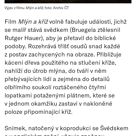
Výjev z filmu
Mlýn a kříž
, foto: Archiv ČT
Film
Mlýn a kříž
volně fabuluje události, jichž
se malíř stává svědkem (Bruegela ztělesnil
Rutger Hauer), aby je přetavil do biblické
podoby. Rozehrává tříšť osudů snad každé
z postav zachycených na obraze. Přibližuje
kácení dřeva použitého na stlučení kříže,
nahlíží do útrob mlýna, do tváří v něm
přebývajících lidí a zejména do detailů
olbřímího soukolí roztáčeného čtyřmi
lopatkami potaženými plátnem, které se
v jednom okamžiku zastaví v nakloněné
poloze připomínající kříž.
Snímek, natočený v koprodukci se Švédskem
a v anglickém znění, věnuje značnou