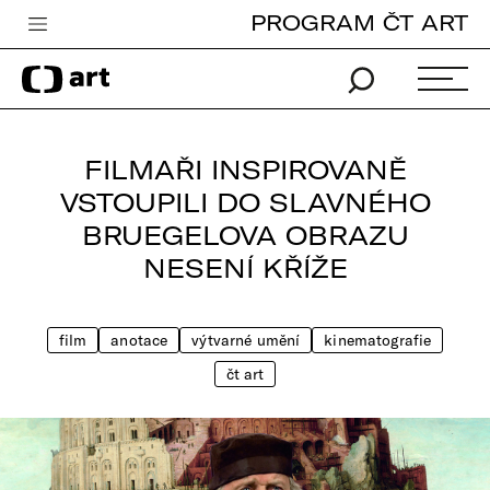
PROGRAM ČT ART
Česká televize
Zpravodajství
Sport
FILMAŘI INSPIROVANĚ
iVysílání
VSTOUPILI DO SLAVNÉHO
BRUEGELOVA OBRAZU
TV program
NESENÍ KŘÍŽE
Pro děti
edu
film
anotace
výtvarné umění
kinematografie
Vše o ČT
čt art