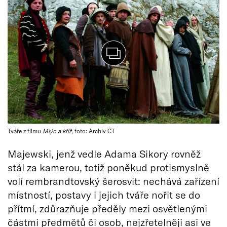
Tváře z filmu
Mlýn a kříž
, foto: Archiv ČT
Majewski, jenž vedle Adama Sikory rovněž
stál za kamerou, totiž poněkud protismyslně
volí rembrandtovský šerosvit: nechává zařízení
místností, postavy i jejich tváře nořit se do
přítmí, zdůrazňuje předěly mezi osvětlenými
částmi předmětů či osob, nejzřetelněji asi ve