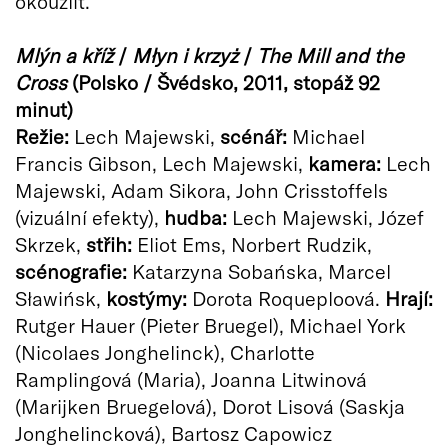
okouzlit.
Mlýn a kříž
/
Młyn i krzyż
/
The Mill and the
Cross
(Polsko / Švédsko, 2011, stopáž 92
minut)
Režie:
Lech Majewski,
scénář:
Michael
Francis Gibson, Lech Majewski,
kamera:
Lech
Majewski, Adam Sikora, John Crisstoffels
(vizuální efekty),
hudba:
Lech Majewski, Józef
Skrzek,
střih:
Eliot Ems, Norbert Rudzik,
scénografie:
Katarzyna Sobańska, Marcel
Sławińsk,
kostýmy:
Dorota Roqueploová.
Hrají:
Rutger Hauer (Pieter Bruegel), Michael York
(Nicolaes Jonghelinck), Charlotte
Ramplingová (Maria), Joanna Litwinová
(Marijken Bruegelová), Dorot Lisová (Saskja
Jonghelincková), Bartosz Capowicz