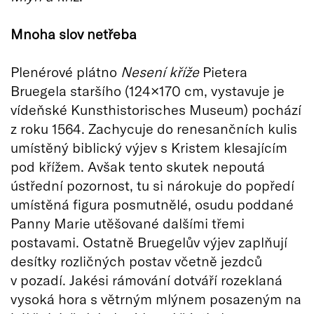
Mnoha slov netřeba
Plenérové plátno
Nesení kříže
Pietera
Bruegela staršího (124×170 cm, vystavuje je
vídeňské Kunsthistorisches Museum) pochází
z roku 1564. Zachycuje do renesančních kulis
umístěný biblický výjev s Kristem klesajícím
pod křížem. Avšak tento skutek nepoutá
ústřední pozornost, tu si nárokuje do popředí
umístěná figura posmutnělé, osudu poddané
Panny Marie utěšované dalšími třemi
postavami. Ostatně Bruegelův výjev zaplňují
desítky rozličných postav včetně jezdců
v pozadí. Jakési rámování dotváří rozeklaná
vysoká hora s větrným mlýnem posazeným na