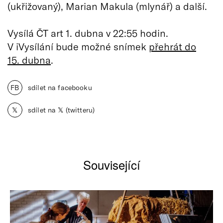
(ukřižovaný), Marian Makula (mlynář) a další.
Vysílá ČT art 1. dubna v 22:55 hodin.
V iVysílání bude možné snímek
přehrát do
15. dubna
.
FB
sdílet na facebooku
𝕏
sdílet na 𝕏 (twitteru)
Související