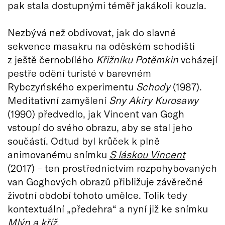
pak stala dostupnými téměř jakákoli kouzla.
Nezbývá než obdivovat, jak do slavné
sekvence masakru na oděském schodišti
z ještě černobílého
Křižníku Potěmkin
vcházejí
pestře odění turisté v barevném
Rybczyńského experimentu
Schody
(1987).
Meditativní zamyšlení
Sny Akiry Kurosawy
(1990) předvedlo, jak Vincent van Gogh
vstoupí do svého obrazu, aby se stal jeho
součástí. Odtud byl krůček k plně
animovanému snímku
S láskou Vincent
(2017) – ten prostřednictvím rozpohybovaných
van Goghových obrazů přibližuje závěrečné
životní období tohoto umělce. Tolik tedy
kontextuální „předehra“ a nyní již ke snímku
Mlýn a kříž
.