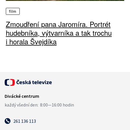
film
Zmoudření pana Jaromíra. Portrét
hudebníka, výtvarníka a tak trochu
i horala Švejdíka
261 136 113