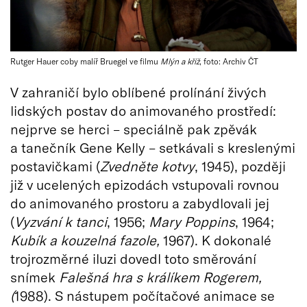
Rutger Hauer coby malíř Bruegel ve filmu
Mlýn a kříž
, foto: Archiv ČT
V zahraničí bylo oblíbené prolínání živých
lidských postav do animovaného prostředí:
nejprve se herci – speciálně pak zpěvák
a tanečník Gene Kelly – setkávali s kreslenými
postavičkami (
Zvedněte kotvy
, 1945), později
již v ucelených epizodách vstupovali rovnou
do animovaného prostoru a zabydlovali jej
(
Vyzvání k tanci
, 1956;
Mary Poppins
, 1964;
Kubík a kouzelná fazole,
1967). K dokonalé
trojrozměrné iluzi dovedl toto směrování
snímek
Falešná hra s králíkem Rogerem,
(
1988). S nástupem počítačové animace se