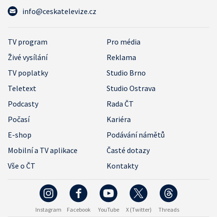
info@ceskatelevize.cz
TV program
Pro média
Živé vysílání
Reklama
TV poplatky
Studio Brno
Teletext
Studio Ostrava
Podcasty
Rada ČT
Počasí
Kariéra
E-shop
Podávání námětů
Mobilní a TV aplikace
Časté dotazy
Vše o ČT
Kontakty
Instagram
Facebook
YouTube
X (Twitter)
Threads