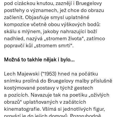
pod cizáckou knutou, zaznějí i Bruegelovy
postřehy o významech, jež chce do obrazu
začlenit. Objasňuje smysl uplatněné
kompozice včetně obou výškových bodů:
skálu s mlýnem, jakoby nahrazující boží
nadhled, nazývá „stromem života“, zatímco
popravčí kůl „stromem smrti“.
Možná to takhle nějak i bylo…
Lech Majewski (*1953) hned na počátku
snímku prolíná do Bruegelovy malby příslušně
kostýmované postavy v týchž gestech
a pozicích. Navazuje tak na poetiku „oživlých
obrazů“ uplatňovaných v začátcích
kinematografie. Všímá si jednotlivých figur,
provází je do jejich domovů. Pozoruhodně