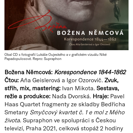
Obal CD s fotografií Lukáše Oujeského a v grafickém vizuálu Niké
Papadopulosové. Repro: Supraphon
Božena Němcová:
Korespondence 1844-1862
Čtou:
Aňa Geislerová a Igor Ozorovič.
Zvuk,
střih, mix, mastering:
Ivan Mikota.
Sestava,
režie a produkce:
Naďa Dvorská.
Hraje:
Pavel
Haas Quartet fragmenty ze skladby Bedřicha
Smetany
Smyčcový kvartet č. 1 e mol z Mého
života
. Supraphon ve spolupráci s Českou
televizí, Praha 2021, celková stopáž 2 hodiny