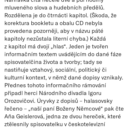
mluveného slova a hudebních předělů.
Rozdělena je do čtrnácti kapitol. (Škoda, že
korektura bookletu a obalu CD nebyla
provedena pozorněji, aby v názvu páté
kapitoly nezůstala literní chyba.) Každá
z kapitol má dvojí „hlas“. Jeden je tvořen
informačním textem uvádějícím do dané fáze
spisovatelčina života a tvorby; tady se
nastiňuje vztahový, sociální, politický či
kulturní kontext, v němž dané dopisy vznikaly.
Přednes tohoto informačního rámování
připadl herci Národního divadla Igoru
Orozovičovi. Úryvky z dopisů – halasovsky
řečeno – „naší paní Boženy Němcové“ pak čte
Aňa Geislerová, jedna ze dvou hereček, které
ztělesnily spisovatelku v českotelevizní