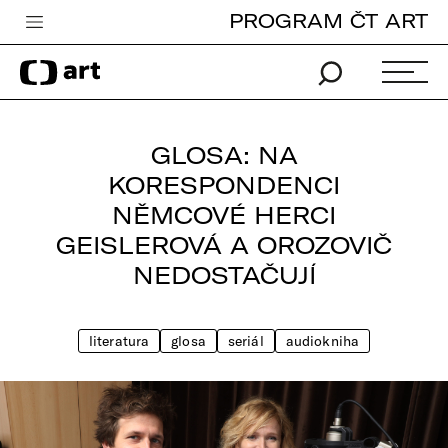
PROGRAM ČT ART
Česká televize
Zpravodajství
Sport
GLOSA: NA
iVysílání
KORESPONDENCI
NĚMCOVÉ HERCI
TV program
GEISLEROVÁ A OROZOVIČ
Pro děti
NEDOSTAČUJÍ
edu
Vše o ČT
literatura
glosa
seriál
audiokniha