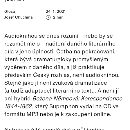
Glosa
24. 1. 2021
Josef Chuchma
2 min
Audioknihou se dnes rozumí – nebo by se
rozumět mělo – načtení daného literárního
díla v jeho úplnosti. Četba na pokračování,
která bývá dramaturgicky promyšleným
výběrem z daného díla, a již praktikuje
především Český rozhlas, není audioknihou.
Stejně jako jí není zvuková dramatizace
(a tudíž adaptace) literárního textu. A není jí
ani hybrid
Božena Němcová: Korespondence
1844-1862
, který Supraphon vydal na CD ve
formátu MP3 nebo je k zakoupení online.
Nahrávka čítá necelé dvě a půl hodiny