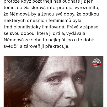
protože když pozorněji nasloucháte již jen
tomu, co Geislerová interpretuje, vyrozumíte,
že Němcová byla ženou své doby, že optikou
některých dnešních feminismů byla
tradicionalisticky limitovaná. Právě v zápase
se svou dobou, která ji drtila, vydávala
Němcová ze sebe to nejlepší, co o té době
svědčí, a zároveň ji překračuje.