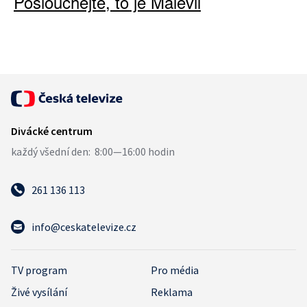
Poslouchejte, to je Malevil
261 136 113
info@ceskatelevize.cz
TV program
Pro média
Živé vysílání
Reklama