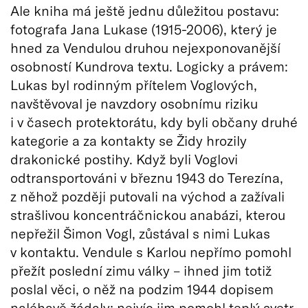
Ale kniha má ještě jednu důležitou postavu:
fotografa Jana Lukase (1915-2006), který je
hned za Vendulou druhou nejexponovanější
osobností Kundrova textu. Logicky a právem:
Lukas byl rodinným přítelem Voglových,
navštěvoval je navzdory osobnímu riziku
i v časech protektorátu, kdy byli občany druhé
kategorie a za kontakty se Židy hrozily
drakonické postihy. Když byli Voglovi
odtransportováni v březnu 1943 do Terezína,
z něhož později putovali na východ a zažívali
strašlivou koncentráčnickou anabázi, kterou
nepřežil Šimon Vogl, zůstával s nimi Lukas
v kontaktu. Vendule s Karlou nepřímo pomohl
přežít poslední zimu války – ihned jim totiž
poslal věci, o něž na podzim 1944 dopisem
naléhavě žádaly; nejvíc jim pomohl teplý svetr.