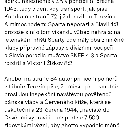
sbírku nalezneme v
LN
v pondělí 8. března
1943, tedy v den, kdy transport, jak píše
Kundra na straně 72, již dorazil do Terezína.
A mimochodem: Sparta neporazila Slavii 4:3,
protože s ní o tom víkendu vůbec nehrála: na
letenském hřišti Sparty odehrály oba zmíněné
kluby
přípravné zápasy s divizními soupeři
a Slavia porazila mužstvo SKEP 4:3 a Sparta
rozdrtila Viktorii Žižkov 8:2.
Anebo: na straně 84 autor při líčení poměrů
v táboře Terezín píše, že měsíc před smutně
proslulou inspekční návštěvou pověřenců
dánské vlády a Červeného kříže, která se
uskutečnila 23. června 1944, „nacisté do
Osvětimi vypravili transport se 7 500
židovskými vězni, aby ghetto vypadalo méně