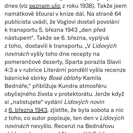
dnes (viz
seznam ulic
z roku 1938). Takže jsem
namátkově šťoural v knize dál. Na straně 64
publicista uvádí, že Voglovi dostali povolání
k transportu 5. března 1943 „den před
nástupem“. Takže se 6. března, vyplývá
z toho, dostavili k transportu. „V
Lidových
novinách
vyšly toho dne recepty na
pomerančové dezerty, Sparta porazila Slavii
4:3 a v rubrice Literární pondělí vyšla recenze
básnické sbírky
Bosé oblohy
Kamila
Bednáře,“ přibližuje Kundra atmosféru
obyčejného života v protektorátu. Jenže když
si „nalistujete“ vydání
Lidových novin
z
6. března 1943
, zjistíte, že byla sobota a nic
z toho, co autor popisuje, ten den v
Lidových
novinách
nevyšlo. Recenzi na Bednářovu