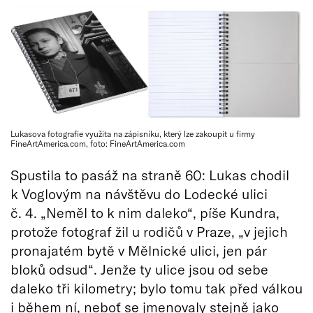
Lukasova fotografie využita na zápisníku, který lze zakoupit u firmy
FineArtAmerica.com, foto: FineArtAmerica.com
Spustila to pasáž na straně 60: Lukas chodil
k Voglovým na návštěvu do Lodecké ulici
č. 4. „Neměl to k nim daleko“, píše Kundra,
protože fotograf žil u rodičů v Praze, „v jejich
pronajatém bytě v Mělnické ulici, jen pár
bloků odsud“. Jenže ty ulice jsou od sebe
daleko tři kilometry; bylo tomu tak před válkou
i během ní, neboť se jmenovaly stejně jako