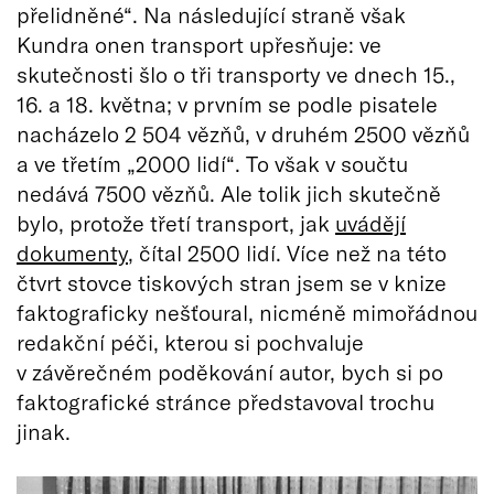
přelidněné“. Na následující straně však
Kundra onen transport upřesňuje: ve
skutečnosti šlo o tři transporty ve dnech 15.,
16. a 18. května; v prvním se podle pisatele
nacházelo 2 504 vězňů, v druhém 2500 vězňů
a ve třetím „2000 lidí“. To však v součtu
nedává 7500 vězňů. Ale tolik jich skutečně
bylo, protože třetí transport, jak
uvádějí
dokumenty
, čítal 2500 lidí. Více než na této
čtvrt stovce tiskových stran jsem se v knize
faktograficky nešťoural, nicméně mimořádnou
redakční péči, kterou si pochvaluje
v závěrečném poděkování autor, bych si po
faktografické stránce představoval trochu
jinak.