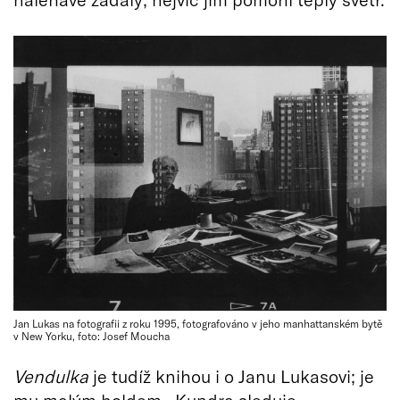
Jan Lukas na fotografii z roku 1995, fotografováno v jeho manhattanském bytě
v New Yorku, foto: Josef Moucha
Vendulka
je tudíž knihou i o Janu Lukasovi; je
mu malým holdem. Kundra sleduje