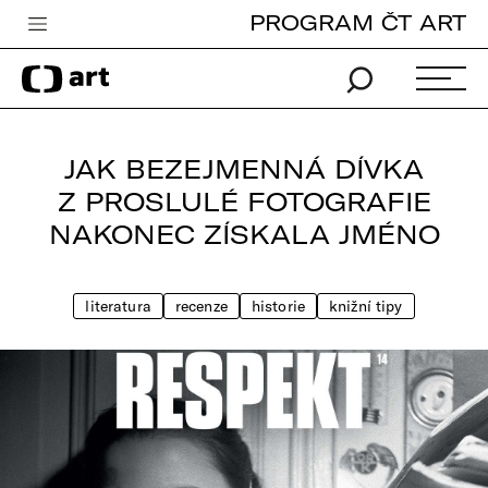
PROGRAM ČT ART
Česká televize
Zpravodajství
Sport
JAK BEZEJMENNÁ DÍVKA
iVysílání
Z PROSLULÉ FOTOGRAFIE
NAKONEC ZÍSKALA JMÉNO
TV program
Pro děti
literatura
recenze
historie
knižní tipy
edu
Vše o ČT