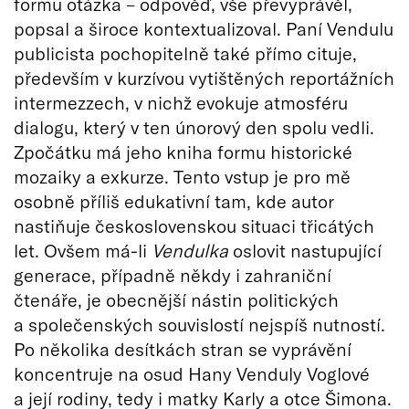
formu otázka – odpověď, vše převyprávěl,
popsal a široce kontextualizoval. Paní Vendulu
publicista pochopitelně také přímo cituje,
především v kurzívou vytištěných reportážních
intermezzech, v nichž evokuje atmosféru
dialogu, který v ten únorový den spolu vedli.
Zpočátku má jeho kniha formu historické
mozaiky a exkurze. Tento vstup je pro mě
osobně příliš edukativní tam, kde autor
nastiňuje československou situaci třicátých
let. Ovšem má-li
Vendulka
oslovit nastupující
generace, případně někdy i zahraniční
čtenáře, je obecnější nástin politických
a společenských souvislostí nejspíš nutností.
Po několika desítkách stran se vyprávění
koncentruje na osud Hany Venduly Voglové
a její rodiny, tedy i matky Karly a otce Šimona.