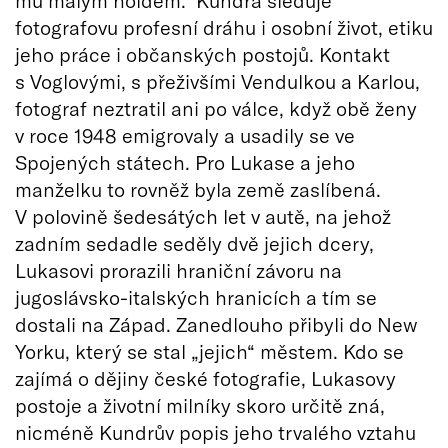
fotografovu profesní dráhu i osobní život, etiku
jeho práce i občanských postojů. Kontakt
s Voglovými, s přeživšími Vendulkou a Karlou,
fotograf neztratil ani po válce, když obě ženy
v roce 1948 emigrovaly a usadily se ve
Spojených státech. Pro Lukase a jeho
manželku to rovněž byla země zaslíbená.
V polovině šedesátých let v autě, na jehož
zadním sedadle seděly dvě jejich dcery,
Lukasovi prorazili hraniční závoru na
jugoslávsko-italských hranicích a tím se
dostali na Západ. Zanedlouho přibyli do New
Yorku, který se stal „jejich“ městem. Kdo se
zajímá o dějiny české fotografie, Lukasovy
postoje a životní milníky skoro určitě zná,
nicméně Kundrův popis jeho trvalého vztahu