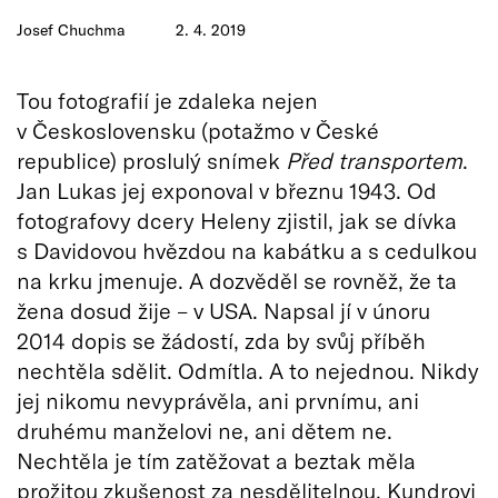
Josef Chuchma
2. 4. 2019
Tou fotografií je zdaleka nejen
v Československu (potažmo v České
republice) proslulý snímek
Před transportem
.
Jan Lukas jej exponoval v březnu 1943. Od
fotografovy dcery Heleny zjistil, jak se dívka
s Davidovou hvězdou na kabátku a s cedulkou
na krku jmenuje. A dozvěděl se rovněž, že ta
žena dosud žije – v USA. Napsal jí v únoru
2014 dopis se žádostí, zda by svůj příběh
nechtěla sdělit. Odmítla. A to nejednou. Nikdy
jej nikomu nevyprávěla, ani prvnímu, ani
druhému manželovi ne, ani dětem ne.
Nechtěla je tím zatěžovat a beztak měla
prožitou zkušenost za nesdělitelnou. Kundrovi