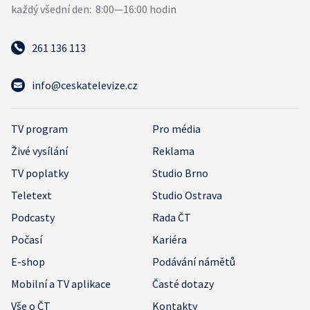
261 136 113
info@ceskatelevize.cz
TV program
Pro média
Živé vysílání
Reklama
TV poplatky
Studio Brno
Teletext
Studio Ostrava
Podcasty
Rada ČT
Počasí
Kariéra
E-shop
Podávání námětů
Mobilní a TV aplikace
Časté dotazy
Vše o ČT
Kontakty