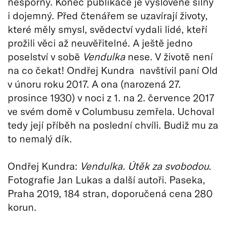
nesporný. Konec publikace je vysloveně silný
i dojemný. Před čtenářem se uzavírají životy,
které měly smysl, svědectví vydali lidé, kteří
prožili věci až neuvěřitelné. A ještě jedno
poselství v sobě
Vendulka
nese. V životě není
na co čekat! Ondřej Kundra navštívil paní Old
v únoru roku 2017. A ona (narozená 27.
prosince 1930) v noci z 1. na 2. července 2017
ve svém domě v Columbusu zemřela. Uchoval
tedy její příběh na poslední chvíli. Budiž mu za
to nemalý dík.
Ondřej Kundra:
Vendulka. Útěk za svobodou
.
Fotografie Jan Lukas a další autoři. Paseka,
Praha 2019, 184 stran, doporučená cena 280
korun.