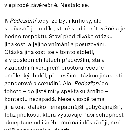
v epizodě závěrečné. Nestalo se.
K
Podezření
tedy lze být i kritický, ale
současně je to dílo, které se dá brát vážně a je
hodno respektu. Staví před diváka otázku
jinakosti a jejího vnímání a posuzování.
Otázka jinakosti se v tomto století,
a v posledních letech především, stala
v západním veřejném prostoru, včetně
uměleckých děl, především otázkou jinakosti
genderové a sexuální. Ale
Podezření
do
tohoto – do jisté míry spektakulárního –
kontextu nezapadá. Nese v sobě téma
jinakosti daleko nenápadnější, „obyčejnější“,
totiž jinakosti, která vystavuje naši schopnost
akceptace odlišného možná i důsažněji, než
vějíř genderových identit.