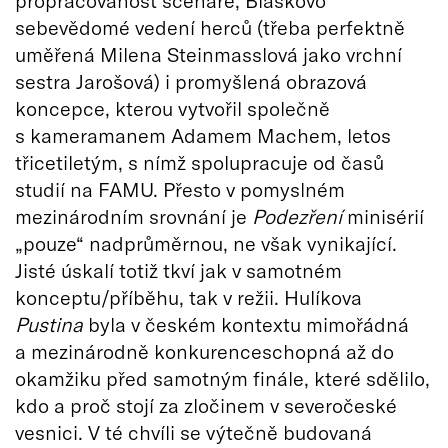
propracovanost scénáře, Blaškovo
sebevědomé vedení herců (třeba perfektně
uměřená Milena Steinmasslová jako vrchní
sestra Jarošová) i promyšlená obrazová
koncepce, kterou vytvořil společně
s kameramanem Adamem Machem, letos
třicetiletým, s nímž spolupracuje od časů
studií na FAMU. Přesto v pomyslném
mezinárodním srovnání je
Podezření
minisérií
„pouze“ nadprůměrnou, ne však vynikající.
Jisté úskalí totiž tkví jak v samotném
konceptu/příběhu, tak v režii. Hulíkova
Pustina
byla v českém kontextu mimořádná
a mezinárodně konkurenceschopná až do
okamžiku před samotným finále, které sdělilo,
kdo a proč stojí za zločinem v severočeské
vesnici. V té chvíli se výtečně budovaná