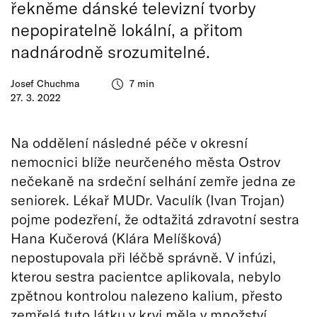
řekněme dánské televizní tvorby
nepopiratelně lokální, a přitom
nadnárodně srozumitelné.
Josef Chuchma
7 min
27. 3. 2022
Na oddělení následné péče v okresní
nemocnici blíže neurčeného města Ostrov
nečekaně na srdeční selhání zemře jedna ze
seniorek. Lékař MUDr. Vaculík (Ivan Trojan)
pojme podezření, že odtažitá zdravotní sestra
Hana Kučerová (Klára Melíšková)
nepostupovala při léčbě správně. V infúzi,
kterou sestra pacientce aplikovala, nebylo
zpětnou kontrolou nalezeno kalium, přesto
zemřelá tuto látku v krvi měla v množství,