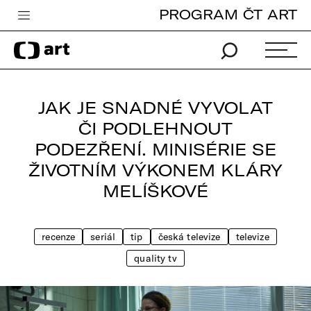
PROGRAM ČT ART
Česká televize
Zpravodajství
Sport
JAK JE SNADNÉ VYVOLAT
iVysílání
ČI PODLEHNOUT
PODEZŘENÍ. MINISÉRIE SE
TV program
ŽIVOTNÍM VÝKONEM KLÁRY
Pro děti
MELÍŠKOVÉ
edu
Vše o ČT
recenze
seriál
tip
česká televize
televize
quality tv