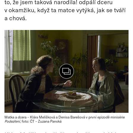
to, že jsem taková narodila! odpálí dceru
v okamžiku, když ta matce vytýká, jak se tváří
a chová.
Matka a dcera – Klára Melíšková a Denisa Barešová v první epizodě minisérie
Podezření
, foto: ČT – Zuzana Panská