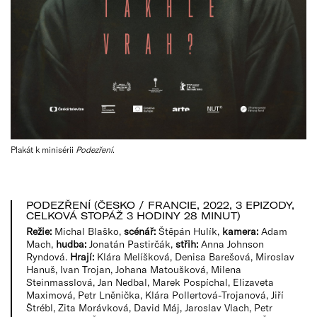
Plakát k minisérii
Podezření
.
PODEZŘENÍ (ČESKO / FRANCIE, 2022, 3 EPIZODY,
CELKOVÁ STOPÁŽ 3 HODINY 28 MINUT)
Režie:
Michal Blaško,
scénář:
Štěpán Hulík,
kamera:
Adam
Mach,
hudba:
Jonatán Pastirčák,
střih:
Anna Johnson
Ryndová.
Hrají:
Klára Melíšková, Denisa Barešová, Miroslav
Hanuš, Ivan Trojan, Johana Matoušková, Milena
Steinmasslová, Jan Nedbal, Marek Pospíchal, Elizaveta
Maximová, Petr Lněnička, Klára Pollertová-Trojanová, Jiří
Štrébl, Zita Morávková, David Máj, Jaroslav Vlach, Petr