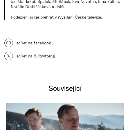
Jeništa, Jakub Špalek, Jiří Bábek, Eva Novotná, Inna Žulina,
Natálie Drabiščáková a další.
Podezření si
lze přehrát v iVysílání
České televize.
FB
sdílet na facebooku
𝕏
sdílet na 𝕏 (twitteru)
Související