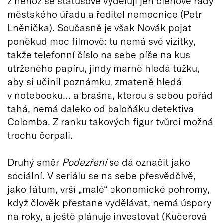
z něhož se statusově vydělují jen členové rady
městského úřadu a ředitel nemocnice (Petr
Lněnička). Současně je však Novák pojat
poněkud moc filmově: tu nemá své vizitky,
takže telefonní číslo na sebe píše na kus
utrženého papíru, jindy marně hledá tužku,
aby si učinil poznámku, zmateně hledá
v notebooku… a brašna, kterou s sebou pořád
tahá, nemá daleko od baloňáku detektiva
Colomba. Z ranku takových figur tvůrci možná
trochu čerpali.
Druhý směr
Podezření
se dá označit jako
sociální. V seriálu se na sebe přesvědčivě,
jako fátum, vrší „malé“ ekonomické pohromy,
když člověk přestane vydělávat, nemá úspory
na roky, a ještě plánuje investovat (Kučerová