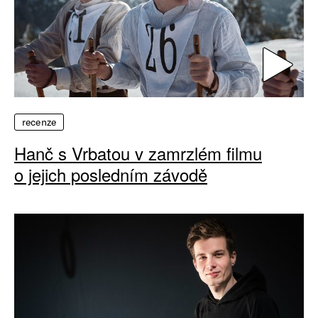
recenze
Hanč s Vrbatou v zamrzlém filmu
o jejich posledním závodě