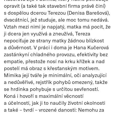
opravit (a také tak stavební firma právě činí)
s dospělou dcerou Terezou (Denisa Barešová),
dvacátnicí, jež studuje, ale moc tomu nedává.
Vztah mezi nimi je napjatý, matka má pocit, že
ji dcera jen využívá a zneužívá, Tereza
nepociťuje ze strany matky žádnou blízkost
a důvěrnost. V práci i doma je Hana Kučerová
zastánkyní chladného provozu, efektivity bez
empatie, přestože nosí na krku křížek a nad
postelí má obraz s křesťanským motivem.
Mimika její tváře je minimální, oči analyzující
a nedůvěřivé, rejstřík pohybů omezený, takže
se hrdinka pohybuje s určitou sevřeností.
Koná i hovoří s maximální věcností
a účelností, jak ji to naučily životní okolnosti
a také – tvrdí – vrozené danosti: Nemohu za