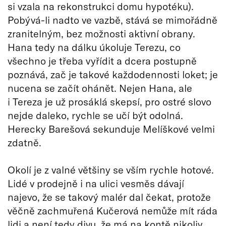
si vzala na rekonstrukci domu hypotéku).
Pobývá-li nadto ve vazbě, stává se mimořádně
zranitelným, bez možnosti aktivní obrany.
Hana tedy na dálku úkoluje Terezu, co
všechno je třeba vyřídit a dcera postupně
poznává, zač je takové každodennosti loket; je
nucena se začít ohánět. Nejen Hana, ale
i Tereza je už prosáklá skepsí, pro ostré slovo
nejde daleko, rychle se učí být odolná.
Herecky Barešová sekunduje Melíškové velmi
zdatně.
Okolí je z valné většiny se vším rychle hotové.
Lidé v prodejně i na ulici vesměs dávají
najevo, že se takový malér dal čekat, protože
věčně zachmuřená Kučerová nemůže mít ráda
lidi a není tedy divu, že má na kontě nikoliv