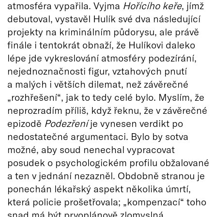
atmosféra vypařila. Vyjma
Hořícího keře
, jímž
debutoval, vystavěl Hulík své dva následující
projekty na kriminálním půdorysu, ale právě
finále i tentokrát obnaží, že Hulíkovi daleko
lépe jde vykreslování atmosféry podezírání,
nejednoznačnosti figur, vztahových pnutí
a malých i větších dilemat, než závěrečné
„rozhřešení“, jak to tedy celé bylo. Myslím, že
neprozradím příliš, když řeknu, že v závěrečné
epizodě
Podezření
je vynesen verdikt po
nedostatečné argumentaci. Bylo by sotva
možné, aby soud nenechal vypracovat
posudek o psychologickém profilu obžalované
a ten v jednání nezazněl. Obdobně stranou je
ponechán lékařský aspekt několika úmrtí,
která policie prošetřovala; „kompenzací“ toho
snad má být prvoplánově zlomyslná,