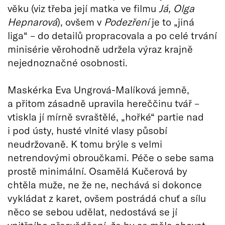
věku (viz třeba její matka ve filmu
Já, Olga
Hepnarová
), ovšem v
Podezření
je to „jiná
liga“ – do detailů propracovala a po celé trvání
minisérie věrohodně udržela výraz krajně
nejednoznačné osobnosti.
Maskérka Eva Ungrová-Malíková jemně,
a přitom zásadně upravila hereččinu tvář –
vtiskla jí mírně svraštělé, „hořké“ partie nad
i pod ústy, husté vlnité vlasy působí
neudržovaně. K tomu brýle s velmi
netrendovými obroučkami. Péče o sebe sama
prostě minimální. Osamělá Kučerová by
chtěla muže, ne že ne, nechává si dokonce
vykládat z karet, ovšem postrádá chuť a sílu
něco se sebou udělat, nedostává se jí
vnitřního přesvědčení, že by se měla chovat