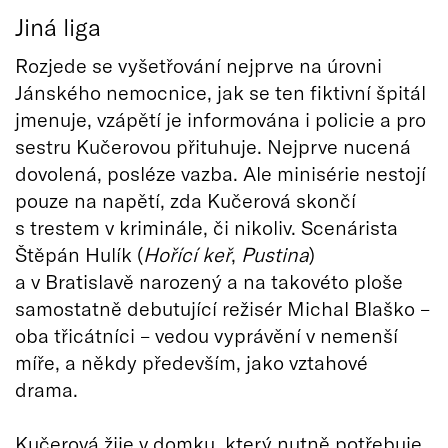
Jiná liga
Rozjede se vyšetřování nejprve na úrovni
Jánského nemocnice, jak se ten fiktivní špitál
jmenuje, vzápětí je informována i policie a pro
sestru Kučerovou přituhuje. Nejprve nucená
dovolená, posléze vazba. Ale minisérie nestojí
pouze na napětí, zda Kučerová skončí
s trestem v kriminále, či nikoliv. Scenárista
Štěpán Hulík (
Hořící keř
,
Pustina
)
a v Bratislavě narozený a na takovéto ploše
samostatně debutující režisér Michal Blaško –
oba třicátníci – vedou vyprávění v nemenší
míře, a někdy především, jako vztahové
drama.
Kučerová žije v domku, který nutně potřebuje