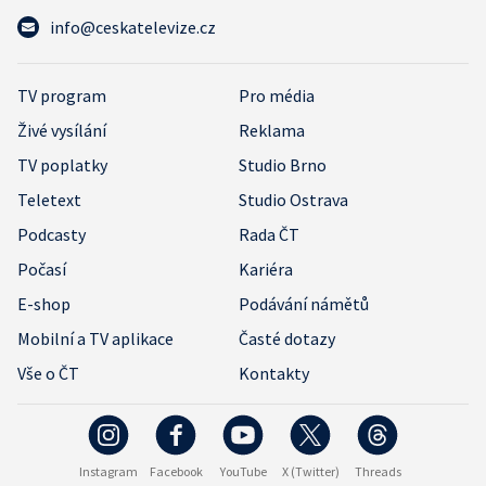
info@ceskatelevize.cz
TV program
Pro média
Živé vysílání
Reklama
TV poplatky
Studio Brno
Teletext
Studio Ostrava
Podcasty
Rada ČT
Počasí
Kariéra
E-shop
Podávání námětů
Mobilní a TV aplikace
Časté dotazy
Vše o ČT
Kontakty
Instagram
Facebook
YouTube
X (Twitter)
Threads