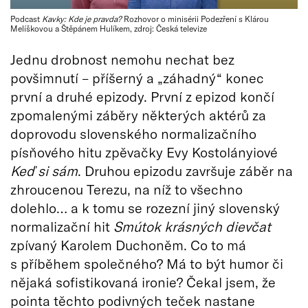
Podcast
Kavky: Kde je pravda?
Rozhovor o minisérii Podezření s Klárou
Melíškovou a Štěpánem Hulíkem, zdroj: Česká televize
Jednu drobnost nemohu nechat bez
povšimnutí – příšerný a „záhadný“ konec
první a druhé epizody. První z epizod končí
zpomalenými záběry některých aktérů za
doprovodu slovenského normalizačního
písňového hitu zpěvačky Evy Kostolányiové
Keď si sám
. Druhou epizodu završuje záběr na
zhroucenou Terezu, na níž to všechno
dolehlo… a k tomu se rozezní jiný slovenský
normalizační hit
Smútok krásných dievčat
zpívaný Karolem Duchoněm. Co to má
s příběhem společného? Má to být humor či
nějaká sofistikovaná ironie? Čekal jsem, že
pointa těchto podivných teček nastane