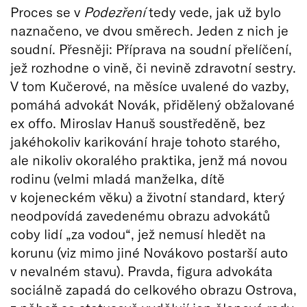
Proces se v
Podezření
tedy vede, jak už bylo
naznačeno, ve dvou směrech. Jeden z nich je
soudní. Přesněji: Příprava na soudní přelíčení,
jež rozhodne o vině, či nevině zdravotní sestry.
V tom Kučerové, na měsíce uvalené do vazby,
pomáhá advokát Novák, přidělený obžalované
ex offo. Miroslav Hanuš soustředěně, bez
jakéhokoliv karikování hraje tohoto starého,
ale nikoliv okoralého praktika, jenž má novou
rodinu (velmi mladá manželka, dítě
v kojeneckém věku) a životní standard, který
neodpovídá zavedenému obrazu advokátů
coby lidí „za vodou“, jež nemusí hledět na
korunu (viz mimo jiné Novákovo postarší auto
v nevalném stavu). Pravda, figura advokáta
sociálně zapadá do celkového obrazu Ostrova,