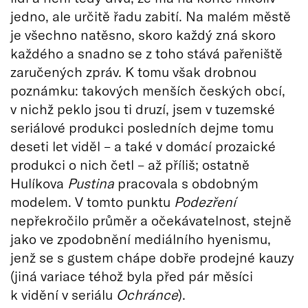
jedno, ale určitě řadu zabití. Na malém městě
je všechno natěsno, skoro každý zná skoro
každého a snadno se z toho stává pařeniště
zaručených zpráv. K tomu však drobnou
poznámku: takových menších českých obcí,
v nichž peklo jsou ti druzí, jsem v tuzemské
seriálové produkci posledních dejme tomu
deseti let viděl – a také v domácí prozaické
produkci o nich četl – až příliš; ostatně
Hulíkova
Pustina
pracovala s obdobným
modelem. V tomto punktu
Podezření
nepřekročilo průměr a očekávatelnost, stejně
jako ve zpodobnění mediálního hyenismu,
jenž se s gustem chápe dobře prodejné kauzy
(jiná variace téhož byla před pár měsíci
k vidění v seriálu
Ochránce
).