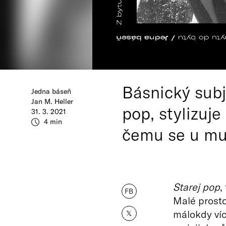
Básnický subj
Jedna báseň
Jan M. Heller
pop, stylizuj
31. 3. 2021
4 min
čemu se u muž
Starej pop
,
FB
Malé prosto
málokdy víc
𝕏