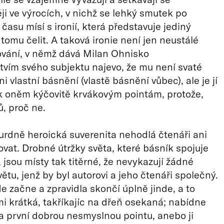
i ve výrocích, v nichž se lehký smutek po
času mísí s ironií, která představuje jediný
 tomu čelit. A taková ironie není jen neustálé
vání, v němž dává Milan Ohnisko
tvím svého subjektu najevo, že mu není svaté
i vlastní básnění (vlastě básnění vůbec), ale je jí
k oněm kýčovitě krvákovým pointám, protože,
, proč ne.
urdně heroická suverenita nehodlá čtenáři ani
vat. Drobné útržky světa, které básník spojuje
jsou místy tak titěrné, že nevykazují žádné
ětu, jenž by byl autorovi a jeho čtenáři společný.
 začne a zpravidla skončí úplně jinde, a to
mi krátká, takříkajíc na dřeň osekaná; nabídne
a první dobrou nesmyslnou pointu, anebo ji