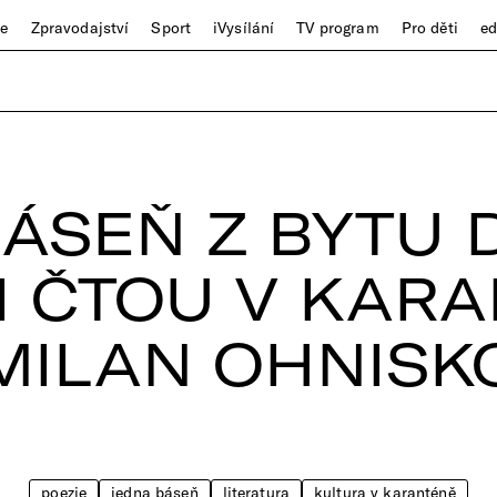
ze
Zpravodajství
Sport
iVysílání
TV program
Pro děti
e
ÁSEŇ Z BYTU 
I ČTOU V KARA
MILAN OHNISK
poezie
jedna báseň
literatura
kultura v karanténě