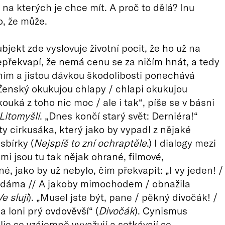
 na kterých je chce mít. A proč to dělá? Inu
o, že může.
bjekt zde vyslovuje životní pocit, že ho už na
epřekvapí, že nemá cenu se za ničím hnát, a tedy
ním a jistou dávkou škodolibosti ponechává
Ženský okukujou chlapy / chlapi okukujou
ouká z toho nic moc / ale i tak“, píše se v básni
Litomyšli
. „Dnes končí starý svět: Derniéra!“
ty cirkusáka, který jako by vypadl z nějaké
sbírky (
Nejspíš to zní ochraptěle
.) I dialogy mezi
mi jsou tu tak nějak ohrané, filmové,
é, jako by už nebylo, čím překvapit: „I vy jeden! /
 dáma // A jakoby mimochodem / obnažila
Ve sluji
). „Musel jste být, pane / pěkný divočák! /
a loni prý ovdověvší“ (
Divočák
). Cynismus
ie se vzájemně vyvažují a setkávají se