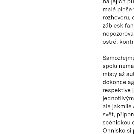
na jejich p
malé ploše 
rozhovoru, 
záblesk fan
nepozorova
ostré, kont
Samozřejmě 
spolu nemají
místy až au
dokonce agr
respektive 
jednotlivými
ale jakmile
svět, připo
scénickou 
Ohnisko si 