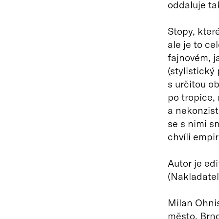
oddaluje tak
Stopy, které
ale je to ce
fajnovém, 
(stylistický
s určitou 
po tropice,
a nekonzist
se s nimi s
chvíli empir
Autor je edi
(Nakladate
Milan Ohni
město, Brno