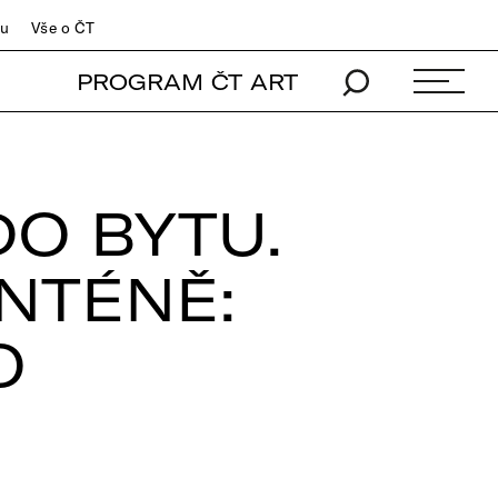
du
Vše o ČT
PROGRAM ČT ART
DO BYTU.
NTÉNĚ:
O