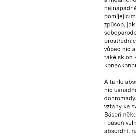
nejnápadněj
pomíjejícím 
způsob, jak
sebeparodo
prostřednic
vůbec nic an
také sklon 
koneckonců
A tahle abs
nic usnadňo
dohromady, 
vztahy ke sv
Báseň někde
i báseň vel
absurdní, n