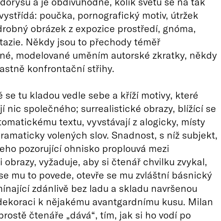
ůdorysu a je obdivuhodné, kolik světů se na tak
vystřídá: poučka, pornografický motiv, útržek
drobný obrázek z expozice prostředí, gnóma,
tazie. Někdy jsou to přechody téměř
né, modelované uměním autorské zkratky, někdy
rastně konfrontační střihy.
se tu kladou vedle sebe a kříží motivy, které
 nic společného; surrealistické obrazy, blížící se
tomatickému textu, vyvstávají z alogicky, místy
amaticky volených slov. Snadnost, s níž subjekt,
jeho pozorující ohnisko proplouvá mezi
 obrazy, vyžaduje, aby si čtenář chvilku zvykal,
 se mu to povede, otevře se mu zvláštní básnický
mínající zdánlivě bez ladu a skladu navršenou
dekoraci k nějakému avantgardnímu kusu. Milan
prostě čtenáře „dává“, tím, jak si ho vodí po