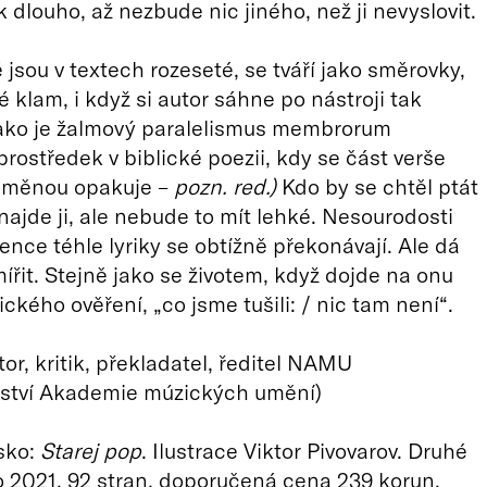
 dlouho, až nezbude nic jiného, než ji nevyslovit.
 jsou v textech rozeseté, se tváří jako směrovky,
lé klam, i když si autor sáhne po nástroji tak
jako je žalmový paralelismus membrorum
 prostředek v biblické poezii, kdy se část verše
obměnou opakuje –
pozn. red.)
Kdo by se chtěl ptát
 najde ji, ale nebude to mít lehké. Nesourodosti
ence téhle lyriky se obtížně překonávají. Ale dá
mířit. Stejně jako se životem, když dojde na onu
ického ověření, „co jsme tušili: / nic tam není“.
tor, kritik, překladatel, ředitel NAMU
lství Akademie múzických umění)
sko:
Starej pop
. Ilustrace Viktor Pivovarov. Druhé
 2021, 92 stran, doporučená cena 239 korun.