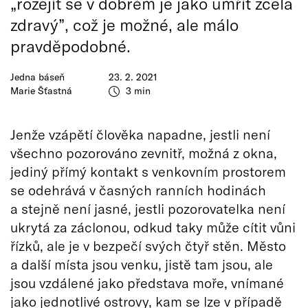
„rozejít se v dobrém je jako umřít zcela
zdravý”, což je možné, ale málo
pravděpodobné.
Jedna báseň
23. 2. 2021
Marie Šťastná
3 min
Jenže vzápětí člověka napadne, jestli není
všechno pozorováno zevnitř, možná z okna,
jediný přímý kontakt s venkovním prostorem
se odehrává v časných ranních hodinách
a stejně není jasné, jestli pozorovatelka není
ukrytá za záclonou, odkud taky může cítit vůni
řízků, ale je v bezpečí svých čtyř stěn. Město
a další místa jsou venku, jistě tam jsou, ale
jsou vzdálené jako představa moře, vnímané
jako jednotlivé ostrovy, kam se lze v případě