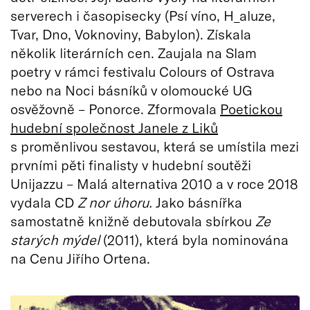
serverech i časopisecky (Psí víno, H_aluze,
Tvar, Dno, Voknoviny, Babylon). Získala
několik literárních cen. Zaujala na Slam
poetry v rámci festivalu Colours of Ostrava
nebo na Noci básníků v olomoucké UG
osvěžovně – Ponorce. Zformovala
Poetickou
hudební společnost Janele z Liků
s proměnlivou sestavou, která se umístila mezi
prvními pěti finalisty v hudební soutěži
Unijazzu – Malá alternativa 2010 a v roce 2018
vydala CD
Z nor úhoru.
Jako básnířka
samostatně knižně debutovala sbírkou
Ze
starých mýdel
(2011), která byla nominována
na Cenu Jiřího Ortena.