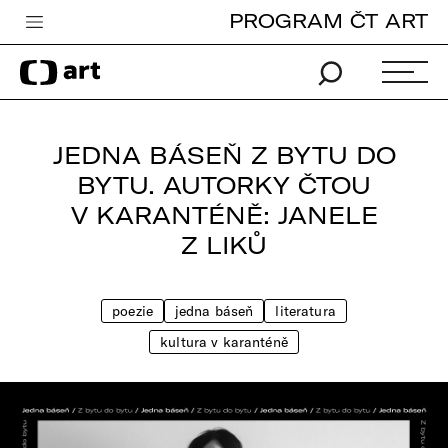
PROGRAM ČT ART
Česká televize
Zpravodajství
Sport
JEDNA BÁSEŇ Z BYTU DO
iVysílání
BYTU. AUTORKY ČTOU
V KARANTÉNĚ: JANELE
TV program
Z LIKŮ
Pro děti
edu
poezie
jedna báseň
literatura
Vše o ČT
kultura v karanténě