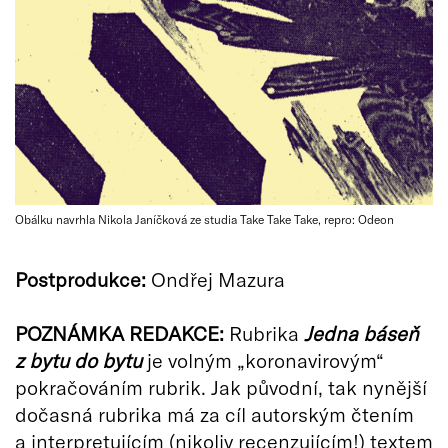
Obálku navrhla Nikola Janíčková ze studia Take Take Take, repro: Odeon
Postprodukce:
Ondřej Mazura
POZNÁMKA REDAKCE:
Rubrika
Jedna báseň
z bytu do bytu
je volným „koronavirovým“
pokračováním rubrik. Jak původní, tak nynější
dočasná rubrika má za cíl autorským čtením
a interpretujícím (nikoliv recenzujícím!) textem