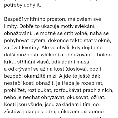
potřeby uchýlit.
Bezpečí vnitřního prostoru má ovšem své
limity. Dobře to ukazuje motiv svlékání,
obnažování. Je možné se cítit volně, nahá se
pohybovat bytem, dokonce takto stát v okně,
zalévat květiny. Ale ve chvíli, kdy dojde na
další možnosti svlékání a obnažování – holení
krku, stříhání vlasů, odkládání masa
a odkrývání se až na kost (doslova), pocit
bezpečí okamžitě mizí. A jde to ještě dál:
nestačí kosti obnažit, je třeba je rozebírat,
prohlížet, roztloukat, rozfoukávat prach z nich,
nebo je nechat ohryzávat, okusovat, ožírat.
Kosti jsou všude, jsou základem i tím, co
zůstává jako poslední, důkazem existence