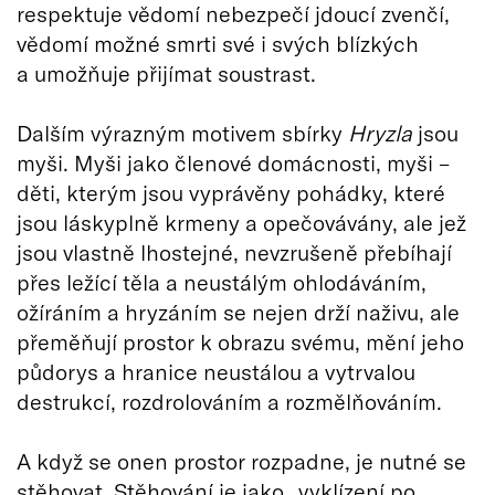
respektuje vědomí nebezpečí jdoucí zvenčí,
vědomí možné smrti své i svých blízkých
a umožňuje přijímat soustrast.
Dalším výrazným motivem sbírky
Hryzla
jsou
myši. Myši jako členové domácnosti, myši –
děti, kterým jsou vyprávěny pohádky, které
jsou láskyplně krmeny a opečovávány, ale jež
jsou vlastně lhostejné, nevzrušeně přebíhají
přes ležící těla a neustálým ohlodáváním,
ožíráním a hryzáním se nejen drží naživu, ale
přeměňují prostor k obrazu svému, mění jeho
půdorys a hranice neustálou a vytrvalou
destrukcí, rozdrolováním a rozmělňováním.
A když se onen prostor rozpadne, je nutné se
stěhovat. Stěhování je jako „vyklízení po