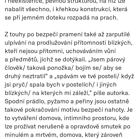
i neexistence, pevnou strukturou, na niž lze
nabalit všechno, i křehkou konstrukcí, která
se při jemném doteku rozpadá na prach.
Z touhy po bezpečí pramení také až zarputilé
ulpívání na prodlužování přítomnosti blízkých,
kteří nejsou přítomni, uchováváním vůní
a předmětů, jichž se dotýkali. „Jsem párový
člověk/ taková ponožka/ bojím se/ aby se
druhý neztratil” a „spávám ve tvé posteli/ když
jsi pryč/ spala bych v postelích/ i jiných
blízkých/ na kterých mi záleží,” píše autorka.
Spodní prádlo, pyžamo a peřiny jsou ostatně
takové pokračování motivu bezpečí nahoty. Je
to vytváření domova, intimního prostoru, kde
lze prožívat nerušeně a opravdově smutek po
minulém a mrtvém, domova, který zároveň