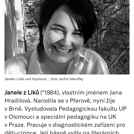
Janele z Liků umí hryznout…, foto: archiv básnířky
Janele z Liků
(*1984), vlastním jménem Jana
Hradilová. Narodila se v Přerově, nyní žije
v Brně. Vystudovala Pedagogickou fakultu UP
v Olomouci a speciální pedagogiku na UK
v Praze. Pracuje v diagnostickém zařízení pro
děti-cizince. Její básně vyšly na literárních