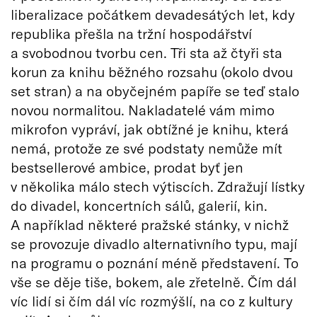
liberalizace počátkem devadesátých let, kdy
republika přešla na tržní hospodářství
a svobodnou tvorbu cen. Tři sta až čtyři sta
korun za knihu běžného rozsahu (okolo dvou
set stran) a na obyčejném papíře se teď stalo
novou normalitou. Nakladatelé vám mimo
mikrofon vypráví, jak obtížné je knihu, která
nemá, protože ze své podstaty nemůže mít
bestsellerové ambice, prodat byť jen
v několika málo stech výtiscích. Zdražují lístky
do divadel, koncertních sálů, galerií, kin.
A například některé pražské stánky, v nichž
se provozuje divadlo alternativního typu, mají
na programu o poznání méně představení. To
vše se děje tiše, bokem, ale zřetelně. Čím dál
víc lidí si čím dál víc rozmýšlí, na co z kultury