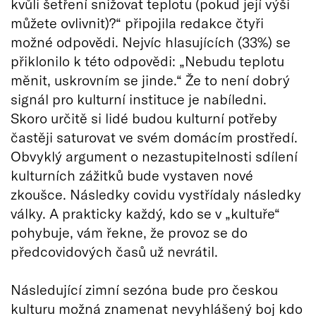
kvůli šetření snižovat teplotu (pokud její výši
můžete ovlivnit)?“ připojila redakce čtyři
možné odpovědi. Nejvíc hlasujících (33%) se
přiklonilo k této odpovědi: „Nebudu teplotu
měnit, uskrovním se jinde.“ Že to není dobrý
signál pro kulturní instituce je nabíledni.
Skoro určitě si lidé budou kulturní potřeby
častěji saturovat ve svém domácím prostředí.
Obvyklý argument o nezastupitelnosti sdílení
kulturních zážitků bude vystaven nové
zkoušce. Následky covidu vystřídaly následky
války. A prakticky každý, kdo se v „kultuře“
pohybuje, vám řekne, že provoz se do
předcovidových časů už nevrátil.
Následující zimní sezóna bude pro českou
kulturu možná znamenat nevyhlášený boj kdo