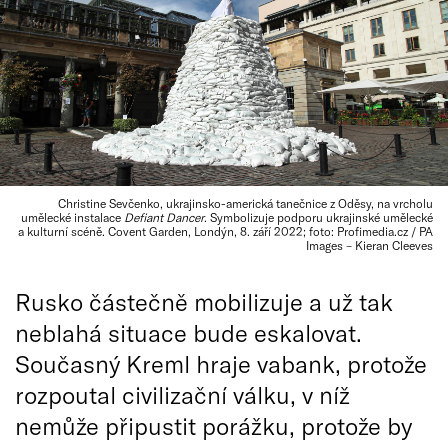
Christine Sevčenko, ukrajinsko-americká tanečnice z Oděsy, na vrcholu
umělecké instalace
Defiant Dancer
. Symbolizuje podporu ukrajinské umělecké
a kulturní scéně. Covent Garden, Londýn, 8. září 2022; foto: Profimedia.cz / PA
Images – Kieran Cleeves
Rusko částečně mobilizuje a už tak
neblahá situace bude eskalovat.
Současný Kreml hraje vabank, protože
rozpoutal civilizační válku, v níž
nemůže připustit porážku, protože by