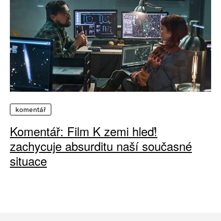
komentář
Komentář: Film K zemi hleď!
zachycuje absurditu naší současné
situace