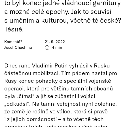
to byl konec jedné vládnoucí garnitury
a možná celé epochy. Jak to souvisí
s uměním a kulturou, včetně té české?
Těsně.
Komentář
21. 9. 2022
Josef Chuchma
4 min
Dnes ráno Vladimír Putin vyhlásil v Rusku
částečnou mobilizaci. Tím pádem nastal pro
Rusy konec pohádky o speciální vojenské
operaci, která pro většinu tamních občanů
byla „čímsi“ a jíž se zúčastnili vojáci
„odkudsi“. Na tamní veřejnost nyní dolehne,
že země je reálně ve válce, která si právě
i z jejich domácností – a to včetně těch
prominentních, tedy moskevských nebo