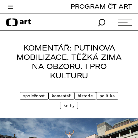
PROGRAM ČT ART
Česká televize
Zpravodajství
Sport
KOMENTÁŘ: PUTINOVA
iVysílání
MOBILIZACE. TĚŽKÁ ZIMA
NA OBZORU. I PRO
TV program
KULTURU
Pro děti
edu
společnost
komentář
historie
politika
Vše o ČT
knihy