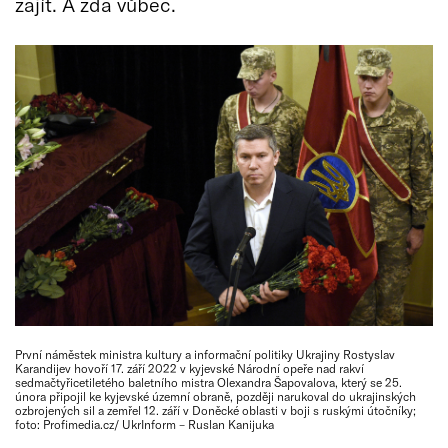
zajít. A zda vůbec.
První náměstek ministra kultury a informační politiky Ukrajiny Rostyslav
Karandijev hovoří 17. září 2022 v kyjevské Národní opeře nad rakví
sedmačtyřicetiletého baletního mistra Olexandra Šapovalova, který se 25.
února připojil ke kyjevské územní obraně, později narukoval do ukrajinských
ozbrojených sil a zemřel 12. září v Doněcké oblasti v boji s ruskými útočníky;
foto: Profimedia.cz/ UkrInform – Ruslan Kanijuka