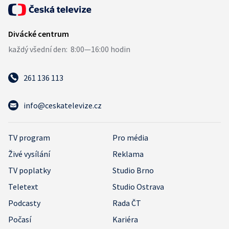
261 136 113
info@ceskatelevize.cz
TV program
Pro média
Živé vysílání
Reklama
TV poplatky
Studio Brno
Teletext
Studio Ostrava
Podcasty
Rada ČT
Počasí
Kariéra