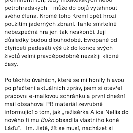
petrohradských – může do bojů vytáhnout
svého člena. Kromě toho Kreml opět hrozí
použitím jaderných zbraní. Tahle smrtelně
nebezpečná hra jen tak neskončí. Její
důsledky budou dlouhodobé. Evropané od
čtyřiceti padesáti výš už do konce svých
životů velmi pravděpodobně nezažijí klidné
časy.
Po těchto úvahách, které se mi honily hlavou
po přečtení aktuálních zpráv, jsem si otevřel
pracovní e-mailovou schránku a první dnešní
mail obsahoval PR materiál zevrubně
informující o tom, jak „režisérka Alice Nellis do
nového filmu
Buko
obsadila vlastního koně
Láďu“. Hm. Jistě, žít se musí, nacházet si