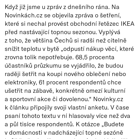
Když již jsme u zpráv z dnešního rána. Na
Novinkách.cz se objevila zpráva o šetření,
které si nechal provést obchodní řetězec IKEA
před nastávající topnou sezonou. Vyplývá
z toho, že většina Čechů si radši než citelně
snížit teplotu v bytě „odpustí nákup věcí, které
zrovna tolik nepotřebuje. 68,5 procenta
účastníků průzkumu se vyjádřilo, že budou
raději šetřit na koupi nového oblečení nebo
elektroniky, 61 procent respondentů chce
ušetřit na zábavě, konkrétně omezí kulturní
a sportovní akce či dovolenou.“ Novinky.cz
k článku připojily svoji vlastní anketu. V čase
psaní tohoto textu v ní hlasovaly více než dva
a půl tisíce respondentů. K otázce „Budete
v domácnosti v nadcházející topné sezóně