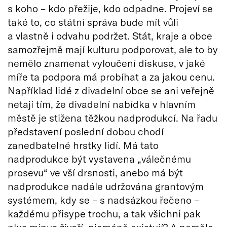
s koho – kdo přežije, kdo odpadne. Projeví se
také to, co státní správa bude mít vůli
a vlastně i odvahu podržet. Stát, kraje a obce
samozřejmě mají kulturu podporovat, ale to by
nemělo znamenat vyloučení diskuse, v jaké
míře ta podpora má probíhat a za jakou cenu.
Například lidé z divadelní obce se ani veřejně
netají tím, že divadelní nabídka v hlavním
městě je stižena těžkou nadprodukcí. Na řadu
představení poslední dobou chodí
zanedbatelné hrstky lidí. Má tato
nadprodukce být vystavena „válečnému
prosevu“ ve vší drsnosti, anebo má být
nadprodukce nadále udržována grantovým
systémem, kdy se – s nadsázkou řečeno –
každému přisype trochu, a tak všichni pak
plus minus živoří, nicméně existují? A nemělo