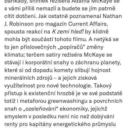
barikády, snímek režiséra Adama McKaye se
s vámi příliš nemazlí a budete se jím patrně
cítit dotčeni. Jak ostatně poznamenal Nathan
J. Robinson pro magazín Current Affairs,
spousta reakcí na
K zemi hleď!
by klidně
mohla být součástí tohoto filmu. A netýká se
to jen příslovečných „popíračů” změny
klimatu; terčem satiry režiséra McKaye se
stávají i korporátní snahy o záchranu planety,
které si od dopadu komety slibují hojnost
minerálních zdrojů – a jejich zisková
využitelnost pro nové technologie. Takový
přístup k existenční hrozbě je ve své podstatě
totiž i metaforou greenwashingu a povrchních
snah o „ozeleňování“ ekonomiky, jejichž
smyslem v posledku není nic než dobývání
renty pro kapitány energetického průmyslu