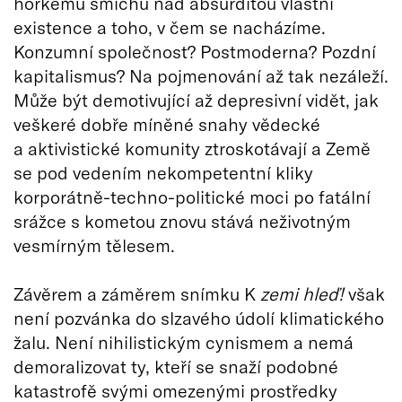
hořkému smíchu nad absurditou vlastní
existence a toho, v čem se nacházíme.
Konzumní společnost? Postmoderna? Pozdní
kapitalismus? Na pojmenování až tak nezáleží.
Může být demotivující až depresivní vidět, jak
veškeré dobře míněné snahy vědecké
a aktivistické komunity ztroskotávají a Země
se pod vedením nekompetentní kliky
korporátně-techno-politické moci po fatální
srážce s kometou znovu stává neživotným
vesmírným tělesem.
Závěrem a záměrem snímku K
zemi hleď!
však
není pozvánka do slzavého údolí klimatického
žalu. Není nihilistickým cynismem a nemá
demoralizovat ty, kteří se snaží podobné
katastrofě svými omezenými prostředky