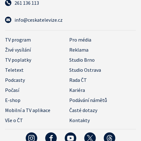
261 136 113
info@ceskatelevize.cz
TV program
Pro média
Živé vysílání
Reklama
TV poplatky
Studio Brno
Teletext
Studio Ostrava
Podcasty
Rada ČT
Počasí
Kariéra
E-shop
Podávání námětů
Mobilní a TV aplikace
Časté dotazy
Vše o ČT
Kontakty