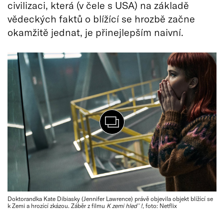
civilizaci, která (v čele s USA) na základě
vědeckých faktů o blížící se hrozbě začne
okamžitě jednat, je přinejlepším naivní.
Doktorandka Kate Dibiasky (Jennifer Lawrence) právě objevila objekt blížící se
k Zemi a hrozící zkázou. Záběr z filmu
K zemi hledˇ!
, foto: Netflix