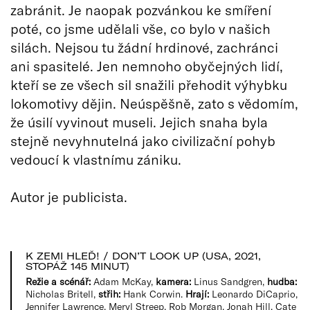
zabránit. Je naopak pozvánkou ke smíření
poté, co jsme udělali vše, co bylo v našich
silách. Nejsou tu žádní hrdinové, zachránci
ani spasitelé. Jen nemnoho obyčejných lidí,
kteří se ze všech sil snažili přehodit výhybku
lokomotivy dějin. Neúspěšně, zato s vědomím,
že úsilí vyvinout museli. Jejich snaha byla
stejně nevyhnutelná jako civilizační pohyb
vedoucí k vlastnímu zániku.
Autor je publicista.
K ZEMI HLEĎ! / DON’T LOOK UP (USA, 2021,
STOPÁŽ 145 MINUT)
Režie a scénář:
Adam McKay,
kamera:
Linus Sandgren,
hudba:
Nicholas Britell,
střih:
Hank Corwin.
Hrají:
Leonardo DiCaprio,
Jennifer Lawrence, Meryl Streep, Rob Morgan, Jonah Hill, Cate