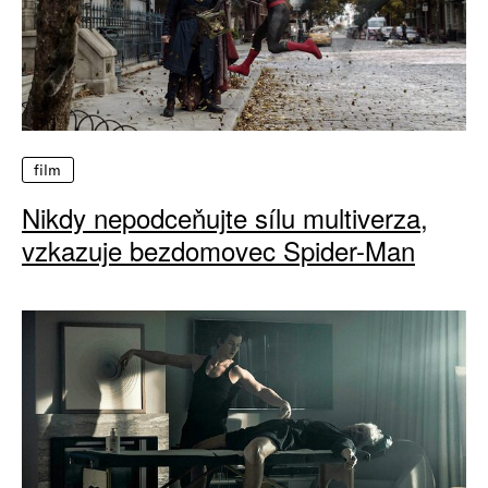
film
Nikdy nepodceňujte sílu multiverza,
vzkazuje bezdomovec Spider-Man