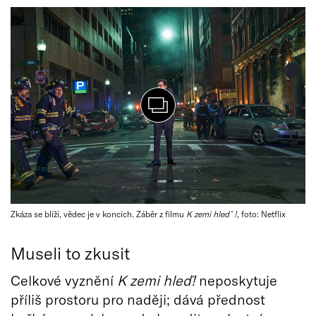
Zkáza se blíží, vědec je v koncích. Záběr z filmu
K zemi hledˇ!
, foto: Netflix
Museli to zkusit
Celkové vyznění
K zemi hleď!
neposkytuje
příliš prostoru pro naději; dává přednost