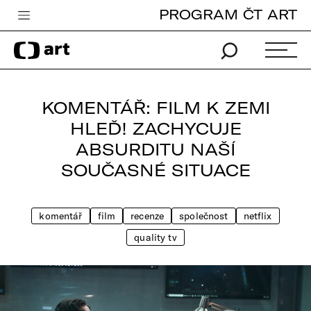
PROGRAM ČT ART
Česká televize
Zpravodajství
Sport
KOMENTÁŘ: FILM K ZEMI
iVysílání
HLEĎ! ZACHYCUJE
ABSURDITU NAŠÍ
TV program
SOUČASNÉ SITUACE
Pro děti
edu
komentář
film
recenze
společnost
netflix
Vše o ČT
quality tv