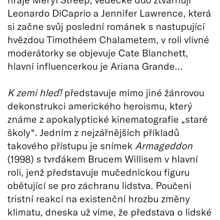
Leonardo DiCaprio a Jennifer Lawrence, která
si začne svůj poslední románek s nastupující
hvězdou Timothéem Chalametem, v roli vlivné
moderátorky se objevuje Cate Blanchett,
hlavní influencerkou je Ariana Grande…
K zemi hleď!
představuje mimo jiné žánrovou
dekonstrukci amerického heroismu, který
známe z apokalyptické kinematografie „staré
školy“. Jedním z nejzářnějších příkladů
takového přístupu je snímek
Armageddon
(1998) s tvrďákem Brucem Willisem v hlavní
roli, jenž představuje mučednickou figuru
obětující se pro záchranu lidstva. Poučeni
tristní reakcí na existenční hrozbu změny
klimatu, dneska už víme, že představa o lidské