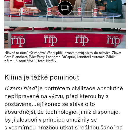
Hlavně to musí být zábava! Vědci přišli oznámit svůj objev do televize. Zleva:
Cate Blanchett, Tyler Perry, Leonardo DiCaprio, Jennifer Lawrence. Záběr
z filmu
K zemi hledˇ!
, foto: Netflix
Klima je těžké pominout
K zemi hleď!
je portrétem civilizace absolutně
nepřipravené na výzvu, před kterou byla
postavena. Její konec se stává o to
absurdnější, že technologie, jimiž disponuje,
by jí alespoň v principu umožnily se
s vesmírnou hrozbou utkat s reálnou šancí na