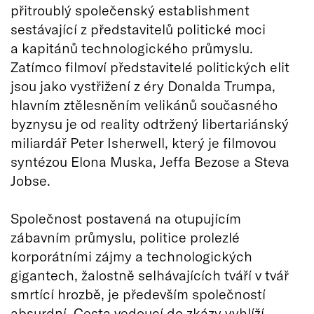
přitroublý společenský establishment
sestávající z představitelů politické moci
a kapitánů technologického průmyslu.
Zatímco filmoví představitelé politických elit
jsou jako vystřižení z éry Donalda Trumpa,
hlavním ztělesněním velikánů současného
byznysu je od reality odtržený libertariánský
miliardář Peter Isherwell, který je filmovou
syntézou Elona Muska, Jeffa Bezose a Steva
Jobse.
Společnost postavená na otupujícím
zábavním průmyslu, politice prolezlé
korporátními zájmy a technologických
gigantech, žalostně selhávajících tváří v tvář
smrtící hrozbě, je především společností
absurdní. Cesta vedoucí do zkázy vyhlíží