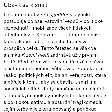
Ubavit se k smrti
Lineární narativ
Armageddonu
plynule
postupuje po ose: varování vědců – politické
rozhodnutí – mobilizace všech lidských
a technologických zdrojů – záchranná mise –
komplikace – oběť hlavního hrdiny ve
prospěch celku. Tento řetězec se však ve
snímku
K zemi hleď!
zadrhává už v prvním
bodě. Předložení vědeckých důkazů o srážce
s asteroidem nemusí vůbec vést k adekvátní
reakci politických elit, ba ani veřejnosti, která
směřuje k tomu, aby se ubavila k smrti na
sociálních sítích. Tady nemáme co do činění
s heroickým apokalyptickým thrillerem, nýbrž
s politickou satirou a absurdní tragikomedií.
Jejím terčem je zkorumpovaný a poněkud