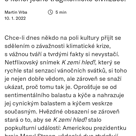
Martin Vrba
5 min
10. 1. 2022
Chce-li dnes někdo na poli kultury přijít se
sdělením o závažnosti klimatické krize,
s vážnou tváří a tvrdými fakty si nevystačí.
Netflixovský snímek
K zemi hleď!
, který se
rychle stal senzací vánočních svátků, si toho
je nejen dobře vědom, ale zároveň se snaží
ukázat, proč tomu tak je. Oprošťuje se od
sentimentálního balastu a kýče a nahrazuje
jej cynickým balastem a kýčem veskrze
současným. Hvězdné obsazení se zároveň
stará o to, aby se
K zemi hleď!
stalo
popkulturní událostí: Americkou prezidentku
hraje Meryl Streep, vědecké duo ztvárňují