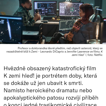
Profesor a doktorandka těsně předtím, než objevili asteroid, který se
nezadržitelně blíží k Zemi – Leonardo DiCaprio a Jennifer Lawrence ve filmu
K
zemi hledˇ!
, foto: Netflix
Hvězdně obsazený katastrofický film
K zemi hleď! je portrétem doby, která
se dokáže už jen ubavit k smrti.
Namísto heroického dramatu nebo
apokalyptického patosu rozvíjí příběh
o konci jedné tragikomické civilizace.