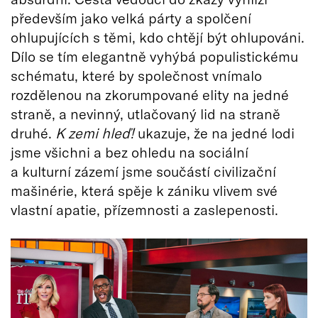
především jako velká párty a spolčení
ohlupujících s těmi, kdo chtějí být ohlupováni.
Dílo se tím elegantně vyhýbá populistickému
schématu, které by společnost vnímalo
rozdělenou na zkorumpované elity na jedné
straně, a nevinný, utlačovaný lid na straně
druhé.
K zemi hleď!
ukazuje, že na jedné lodi
jsme všichni a bez ohledu na sociální
a kulturní zázemí jsme součástí civilizační
mašinérie, která spěje k zániku vlivem své
vlastní apatie, přízemnosti a zaslepenosti.