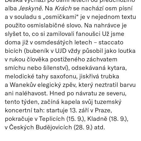
alba
Jeskyně
. Na
Krách
se nachází osm písní
a v souladu s „osmičkami“ je v nejednom textu
použito osmislabičné slovo. Na nahrávce je
slyšet to, co si zamilovali fanoušci Už jsme
doma již v osmdesátých letech – staccato
bicích (bubeník v UJD vždy působil jako loutka
v rukou člověka postiženého záchvatem
smíchu nebo šílenství), odsekávaná kytara,
melodické tahy saxofonu, jiskřivá trubka
a Wanekův elegický zpěv, který neztratil barvu
ani naléhavost. Hned po návratu ze severu,
tento týden, začíná kapela svůj tuzemský
koncertní tah: startuje 13. září v Praze,
pokračuje v Teplicích (15. 9.), Kladně (18. 9.),
v Českých Budějovicích (28. 9.) atd.