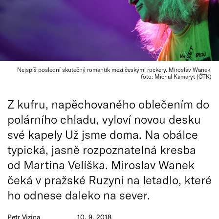
Nejspíš poslední skutečný romantik mezi českými rockery. Miroslav Wanek,
foto: Michal Kamaryt (ČTK)
Z kufru, napěchovaného oblečením do
polárního chladu, vyloví novou desku
své kapely Už jsme doma. Na obálce
typická, jasně rozpoznatelná kresba
od Martina Velíška. Miroslav Wanek
čeká v pražské Ruzyni na letadlo, které
ho odnese daleko na sever.
Petr Vizina
10. 9. 2018