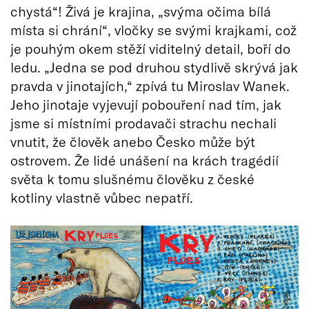
chystá“! Živá je krajina, „svýma očima bílá
místa si chrání“, vločky se svými krajkami, což
je pouhým okem stěží viditelný detail, boří do
ledu. „Jedna se pod druhou stydlivě skrývá jak
pravda v jinotajích,“ zpívá tu Miroslav Wanek.
Jeho jinotaje vyjevují pobouření nad tím, jak
jsme si místními prodavači strachu nechali
vnutit, že člověk anebo Česko může být
ostrovem. Že lidé unášení na krách tragédií
světa k tomu slušnému člověku z české
kotliny vlastně vůbec nepatří.