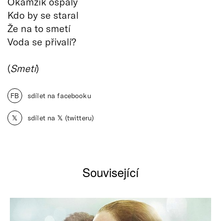
Okamžik ospalý
Kdo by se staral
Že na to smetí
Voda se přivalí?
(
Smetí
)
FB
sdílet na facebooku
𝕏
sdílet na 𝕏 (twitteru)
Související