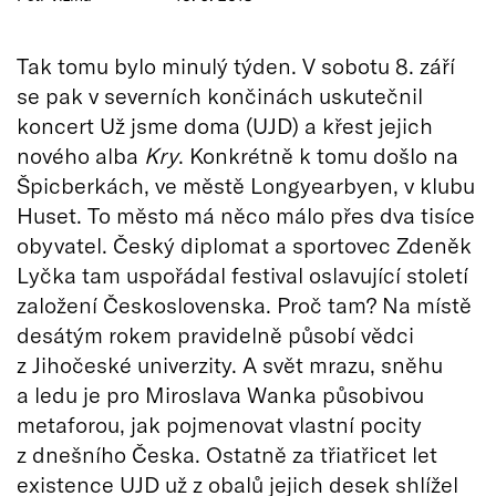
Tak tomu bylo minulý týden. V sobotu 8. září
se pak v severních končinách uskutečnil
koncert Už jsme doma (UJD) a křest jejich
nového alba
Kry
. Konkrétně k tomu došlo na
Špicberkách, ve městě Longyearbyen, v klubu
Huset. To město má něco málo přes dva tisíce
obyvatel. Český diplomat a sportovec Zdeněk
Lyčka tam uspořádal festival oslavující století
založení Československa. Proč tam? Na místě
desátým rokem pravidelně působí vědci
z Jihočeské univerzity. A svět mrazu, sněhu
a ledu je pro Miroslava Wanka působivou
metaforou, jak pojmenovat vlastní pocity
z dnešního Česka. Ostatně za třiatřicet let
existence UJD už z obalů jejich desek shlížel