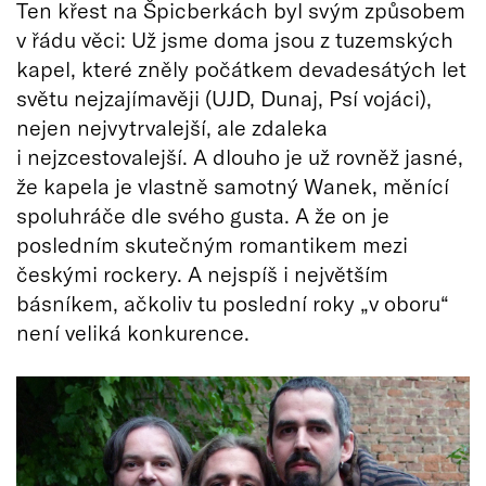
Ten křest na Špicberkách byl svým způsobem
v řádu věci: Už jsme doma jsou z tuzemských
kapel, které zněly počátkem devadesátých let
světu nejzajímavěji (UJD, Dunaj, Psí vojáci),
nejen nejvytrvalejší, ale zdaleka
i nejzcestovalejší. A dlouho je už rovněž jasné,
že kapela je vlastně samotný Wanek, měnící
spoluhráče dle svého gusta. A že on je
posledním skutečným romantikem mezi
českými rockery. A nejspíš i největším
básníkem, ačkoliv tu poslední roky „v oboru“
není veliká konkurence.