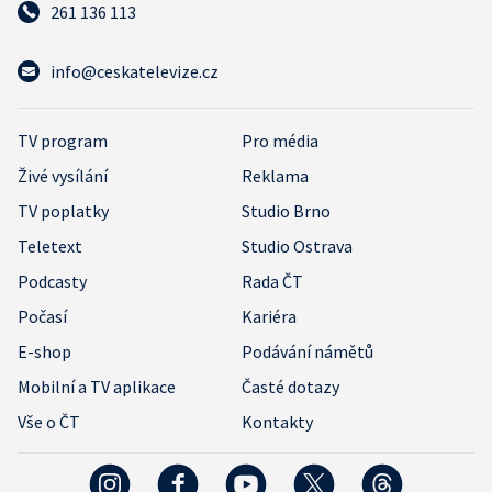
261 136 113
info@ceskatelevize.cz
TV program
Pro média
Živé vysílání
Reklama
TV poplatky
Studio Brno
Teletext
Studio Ostrava
Podcasty
Rada ČT
Počasí
Kariéra
E-shop
Podávání námětů
Mobilní a TV aplikace
Časté dotazy
Vše o ČT
Kontakty