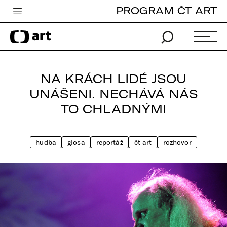
PROGRAM ČT ART
Česká televize
Zpravodajství
Sport
NA KRÁCH LIDÉ JSOU
iVysílání
UNÁŠENI. NECHÁVÁ NÁS
TO CHLADNÝMI
TV program
Pro děti
hudba
glosa
reportáž
čt art
rozhovor
edu
Vše o ČT