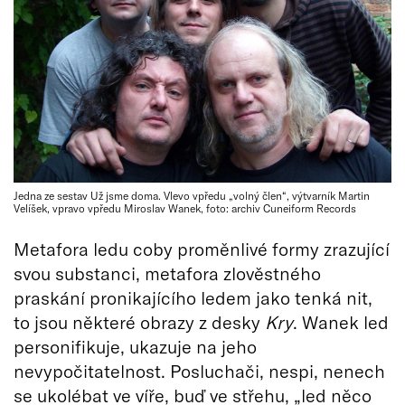
Jedna ze sestav Už jsme doma. Vlevo vpředu „volný člen“, výtvarník Martin
Velíšek, vpravo vpředu Miroslav Wanek, foto: archiv Cuneiform Records
Metafora ledu coby proměnlivé formy zrazující
svou substanci, metafora zlověstného
praskání pronikajícího ledem jako tenká nit,
to jsou některé obrazy z desky
Kry
. Wanek led
personifikuje, ukazuje na jeho
nevypočitatelnost. Posluchači, nespi, nenech
se ukolébat ve víře, buď ve střehu, „led něco