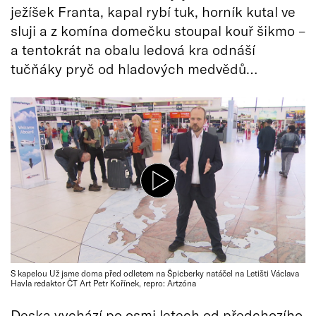
ježíšek Franta, kapal rybí tuk, horník kutal ve
sluji a z komína domečku stoupal kouř šikmo –
a tentokrát na obalu ledová kra odnáší
tučňáky pryč od hladových medvědů…
S kapelou Už jsme doma před odletem na Špicberky natáčel na Letišti Václava
Havla redaktor ČT Art Petr Kořínek, repro: Artzóna
Deska vychází po osmi letech od předchozího