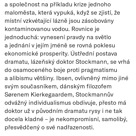
a společnost na příkladu krize jednoho
maloměsta, která vypuká, když se zjistí, že
místní vzkvétající lázně jsou zásobovány
kontaminovanou vodou. Rovnice je
jednoduchá: vynesení pravdy na světlo
a jednání v jejím jméně se rovná poklesu
ekonomické prosperity. Ústřední postava
dramatu, lázeňský doktor Stockmann, se vrhá
do osamoceného boje proti pragmatismu
a alibismu většiny. Ibsen, ovlivněný mimo jiné
svým současníkem, dánským filozofem
Sørenem Kierkegaardem, Stockmannův
odvážný individualismus obdivuje, přesto má
doktor už v původním dramatu rysy i ne tak
docela kladné – je nekompromisní, samolibý,
přesvědčený o své nadřazenosti.