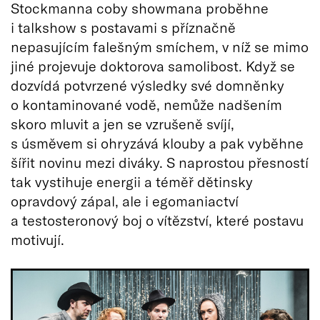
Stockmanna coby showmana proběhne
i talkshow s postavami s příznačně
nepasujícím falešným smíchem, v níž se mimo
jiné projevuje doktorova samolibost. Když se
dozvídá potvrzené výsledky své domněnky
o kontaminované vodě, nemůže nadšením
skoro mluvit a jen se vzrušeně svíjí,
s úsměvem si ohryzává klouby a pak vyběhne
šířit novinu mezi diváky. S naprostou přesností
tak vystihuje energii a téměř dětinsky
opravdový zápal, ale i egomaniactví
a testosteronový boj o vítězství, které postavu
motivují.