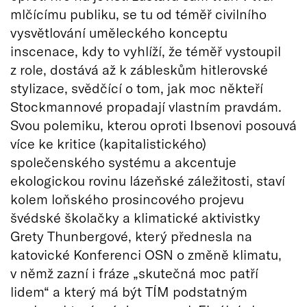
mlčícímu publiku, se tu od téměř civilního
vysvětlování uměleckého konceptu
inscenace, kdy to vyhlíží, že téměř vystoupil
z role, dostává až k zábleskům hitlerovské
stylizace, svědčící o tom, jak moc někteří
Stockmannové propadají vlastním pravdám.
Svou polemiku, kterou oproti Ibsenovi posouvá
více ke kritice (kapitalistického)
společenského systému a akcentuje
ekologickou rovinu lázeňské záležitosti, staví
kolem loňského prosincového projevu
švédské školačky a klimatické aktivistky
Grety Thunbergové, který přednesla na
katovické Konferenci OSN o změně klimatu,
v němž zazní i fráze „skutečná moc patří
lidem“ a který má být TÍM podstatným