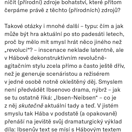
ničit (přírodní) zdroje bohatství, které přitom
čerpáme právě z těchto (přírodních) zdrojů?
Takové otázky i mnohé další – typu: čím a jak
může být hra aktuální po sto padesáti letech,
proč by mělo mít smysl hrát něco jiného než
„revoluci“? – inscenace neklade latentně, ale
v Hábově dekonstruktivním revolučně-
agitačním stylu zcela přímo a často ještě dřív,
než je generuje scenáristou a režisérem
v jedné osobě notně okleštěný děj. Smyslem
není předvádět Ibsenovo drama, nýbrž – jak
se tu ostatně říká: „Ibsen-Neibsen“ – co je
z něj
skutečně
aktuální tady a teď. V jistém
smyslu tak Hába v podstatě (a opakovaně)
přenáší na jeviště svůj dramaturgický výklad
díla: Ibsenův text se mísí s Hábovým textem