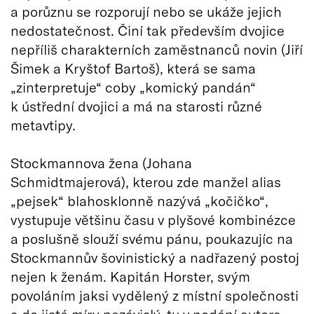
a porůznu se rozporují nebo se ukáže jejich
nedostatečnost. Činí tak především dvojice
nepříliš charakterních zaměstnanců novin (Jiří
Šimek a Kryštof Bartoš), která se sama
„zinterpretuje“ coby „komický pandán“
k ústřední dvojici a má na starosti různé
metavtipy.
Stockmannova žena (Johana
Schmidtmajerová), kterou zde manžel alias
„pejsek“ blahosklonně nazývá „kočičko“,
vystupuje většinu času v plyšové kombinézce
a poslušně slouží svému pánu, poukazujíc na
Stockmannův šovinistický a nadřazený postoj
nejen k ženám. Kapitán Horster, svým
povoláním jaksi vydělený z místní společnosti
a do jisté míry nezávislý, tu v podání autora