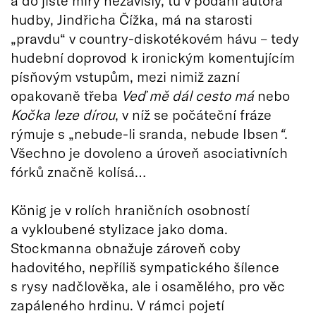
hudby, Jindřicha Čížka, má na starosti
„pravdu“ v country-diskotékovém hávu – tedy
hudební doprovod k ironickým komentujícím
písňovým vstupům, mezi nimiž zazní
opakovaně třeba
Veď mě dál cesto má
nebo
Kočka leze dírou
, v níž se počáteční fráze
rýmuje s „nebude-li sranda, nebude Ibsen
“
.
Všechno je dovoleno a úroveň asociativních
fórků značně kolísá…
König je v rolích hraničních osobností
a vykloubené stylizace jako doma.
Stockmanna obnažuje zároveň coby
hadovitého, nepříliš sympatického šílence
s rysy nadčlověka, ale i osamělého, pro věc
zapáleného hrdinu. V rámci pojetí