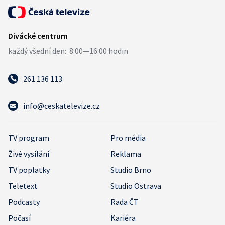
261 136 113
info@ceskatelevize.cz
TV program
Pro média
Živé vysílání
Reklama
TV poplatky
Studio Brno
Teletext
Studio Ostrava
Podcasty
Rada ČT
Počasí
Kariéra