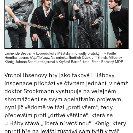
Lachende Bestien v koprodukci s Městskými divadly pražskými – Podle
Henrika Ibsena:
Nepřítel lidu
. Na snímku Jindřich Čížek, Jiří Šimek, Miloslav
König, Johana Schmidtmajerová a Kryštof Bartoš, foto: Patrik Borecký MDP
Vrchol Ibsenovy hry jako takové i Hábovy
inscenace přichází ve čtvrtém jednání, v němž
doktor Stockmann vystupuje na veřejném
shromáždění se svým apelativním projevem,
nyní již vědomě ve fázi „proti všem“, tedy
především proti „drtivé většině“, která se
u Háby stává „liberální většinou“
.
König, který
oproti hře na jevišti zůstává sám tváří v tvář