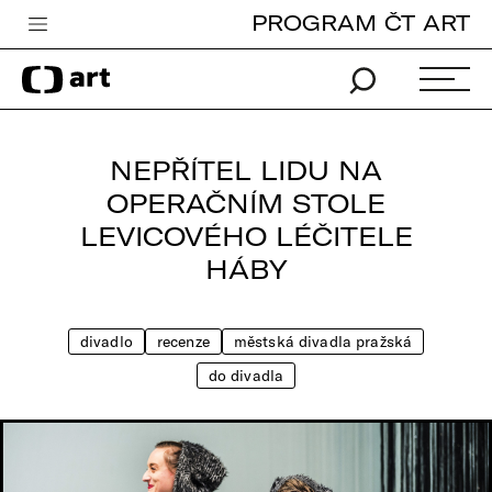
PROGRAM ČT ART
Česká televize
Zpravodajství
Sport
NEPŘÍTEL LIDU NA
iVysílání
OPERAČNÍM STOLE
LEVICOVÉHO LÉČITELE
TV program
HÁBY
Pro děti
edu
divadlo
recenze
městská divadla pražská
Vše o ČT
do divadla