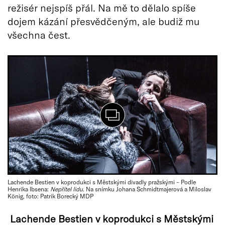
režisér nejspíš přál. Na mě to dělalo spíše
dojem kázání přesvědčeným, ale budiž mu
všechna čest.
Lachende Bestien v koprodukci s Městskými divadly pražskými – Podle
Henrika Ibsena:
Nepřítel lidu
. Na snímku Johana Schmidtmajerová a Miloslav
König, foto: Patrik Borecký MDP
Lachende Bestien v koprodukci s Městskými