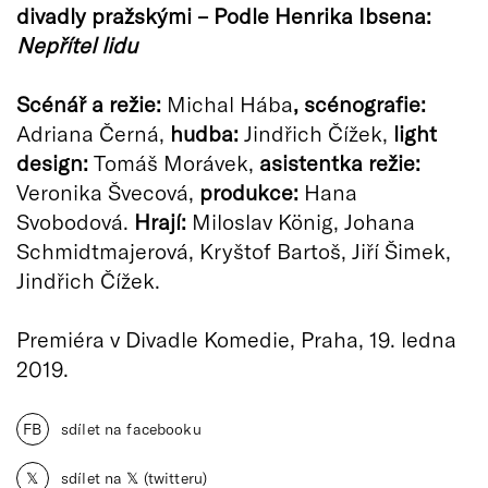
divadly pražskými – Podle Henrika Ibsena:
Nepřítel lidu
Scénář a režie:
Michal Hába
, scénografie:
Adriana Černá,
hudba:
Jindřich Čížek,
light
design:
Tomáš Morávek,
asistentka režie:
Veronika Švecová,
produkce:
Hana
Svobodová.
Hrají:
Miloslav König, Johana
Schmidtmajerová, Kryštof Bartoš, Jiří Šimek,
Jindřich Čížek.
Premiéra v Divadle Komedie, Praha, 19. ledna
2019.
FB
sdílet na facebooku
𝕏
sdílet na 𝕏 (twitteru)