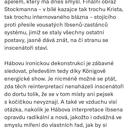
apelem, který má dnes smysl. Finální obraz
Stockmanna – v bílé kazajce tak trochu Krista,
tak trochu internovaného blázna – stojícího
proti přesile vousatých Ibsenů-zastánců
systému, jimiž se staly všechny ostatní
postavy, jasně dává znát, na čí stranu se
inscenátoři staví.
Hábovu ironickou dekonstrukci je zábavné
sledovat, především tedy díky Königově
energické show. Je nicméně možné se ptát,
zda těch reinterpretací nenaházeli inscenátoři
do dortu tolik, že se v tom místy ani pejsek
s kočičkou nevyznají. A také ve vzduchu visí
otázka, nakolik je Hábova interpretace Ibsena
opravdu radikální a nová, jakožto i odvážná ve
smyslu míření do vlastních řad, jak by si