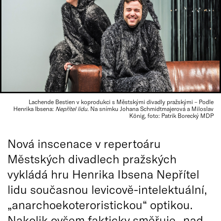
Lachende Bestien v koprodukci s Městskými divadly pražskými – Podle
Henrika Ibsena:
Nepřítel lidu
. Na snímku Johana Schmidtmajerová a Miloslav
König, foto: Patrik Borecký MDP
Nová inscenace v repertoáru
Městských divadlech pražských
vykládá hru Henrika Ibsena Nepřítel
lidu současnou levicově-intelektuální,
„anarchoekoteroristickou“ optikou.
Nakolik ovšem fakticky směřuje „nad