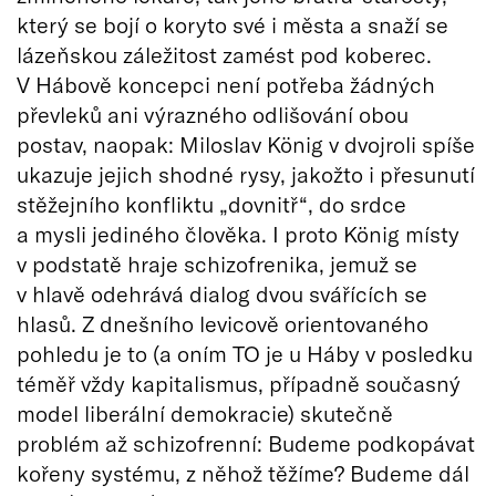
který se bojí o koryto své i města a snaží se
lázeňskou záležitost zamést pod koberec.
V Hábově koncepci není potřeba žádných
převleků ani výrazného odlišování obou
postav, naopak: Miloslav König v dvojroli spíše
ukazuje jejich shodné rysy, jakožto i přesunutí
stěžejního konfliktu „dovnitř“, do srdce
a mysli jediného člověka. I proto König místy
v podstatě hraje schizofrenika, jemuž se
v hlavě odehrává dialog dvou svářících se
hlasů. Z dnešního levicově orientovaného
pohledu je to (a oním TO je u Háby v posledku
téměř vždy kapitalismus, případně současný
model liberální demokracie) skutečně
problém až schizofrenní: Budeme podkopávat
kořeny systému, z něhož těžíme? Budeme dál