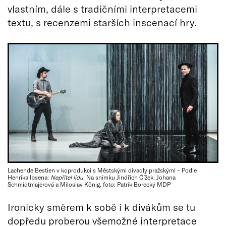
vlastním, dále s tradičními interpretacemi
textu, s recenzemi starších inscenací hry.
Lachende Bestien v koprodukci s Městskými divadly pražskými – Podle
Henrika Ibsena:
Nepřítel lidu
. Na snímku Jindřich Čížek, Johana
Schmidtmajerová a Miloslav König, foto: Patrik Borecký MDP
Ironicky směrem k sobě i k divákům se tu
dopředu proberou všemožné interpretace