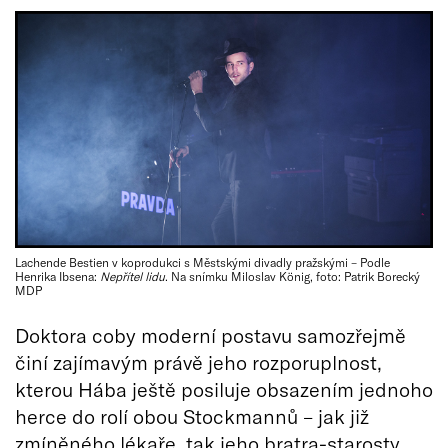
Lachende Bestien v koprodukci s Městskými divadly pražskými – Podle
Henrika Ibsena:
Nepřítel lidu
. Na snímku Miloslav König, foto: Patrik Borecký
MDP
Doktora coby moderní postavu samozřejmě
činí zajímavým právě jeho rozporuplnost,
kterou Hába ještě posiluje obsazením jednoho
herce do rolí obou Stockmannů – jak již
zmíněného lékaře, tak jeho bratra-starosty,