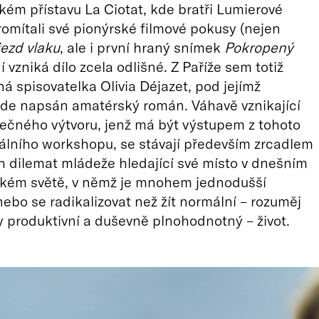
ém přístavu La Ciotat, kde bratři Lumierové
promítali své pionýrské filmové pokusy (nejen
jezd vlaku
, ale i první hraný snímek
Pokropený
ní vzniká dílo zcela odlišné. Z Paříže sem totiž
vná spisovatelka Olivia Déjazet, pod jejímž
de napsán amatérský román. Váhavě vznikající
ečného výtvoru, jenž má být výstupem z tohoto
lního workshopu, se stávají především zrcadlem
 dilemat mládeže hledající své místo v dnešním
ckém světě, v němž je mnohem jednodušší
nebo se radikalizovat než žít normální – rozuměj
produktivní a duševně plnohodnotný – život.