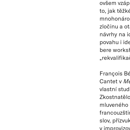
ovšem vzápě
to, jak těžk
mnohonárod
zločinu a o
návrhy na id
povahu i i
bere worksh
„rekvalifika
François B
Cantet v
Me
vlastní stu
Zkostnatělo
mluveného 
francouzšti
slov, přízv
v improvizo