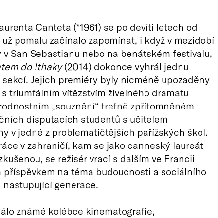
urenta Canteta (*1961) se po devíti letech od
 už pomalu začínalo zapomínat, i když v mezidobí
y v San Sebastianu nebo na benátském festivalu,
tem do Ithaky
(2014) dokonce vyhrál jednu
h sekcí. Jejich premiéry byly nicméně upozaděny
 s triumfálním vítězstvím živelného dramatu
odnostním „souznění“ trefně zpřítomněném
čních disputacích studentů s učitelem
ny v jedné z problematičtějších pařížských škol.
ráce v zahraničí, kam se jako canneský laureát
zkušenou, se režisér vrací s dalším ve Francii
 příspěvkem na téma budoucnosti a sociálního
 nastupující generace.
álo známé kolébce kinematografie,