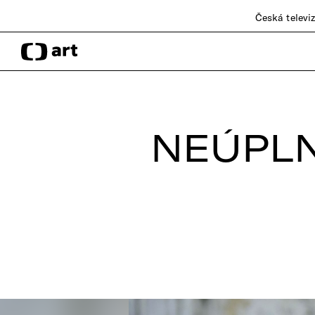
Česká televi
NEÚPLN