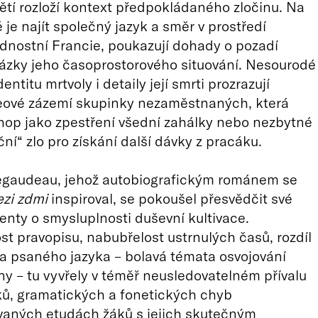
tí rozloží kontext předpokládaného zločinu. Na
é je najít společný jazyk a směr v prostředí
nostní Francie, poukazují dohady o pozadí
tázky jeho časoprostorového situování. Nesourodé
entitu mrtvoly i detaily její smrti prozrazují
deové zázemí skupinky nezaměstnaných, která
op jako zpestření všední zahálky nebo nezbytné
ční“ zlo pro získání další dávky z pracáku.
égaudeau, jehož autobiografickým románem se
zi zdmi
inspiroval, se pokoušel přesvědčit své
denty o smysluplnosti duševní kultivace.
st pravopisu, nabubřelost ustrnulých časů, rozdíl
a psaného jazyka – bolavá témata osvojování
ny – tu vyvřely v téměř neusledovatelném přívalu
uků, gramatických a fonetických chyb
vaných etudách žáků s jejich skutečným