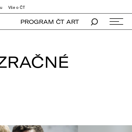
du
Vše o ČT
PROGRAM ČT ART
ÁZRAČNÉ