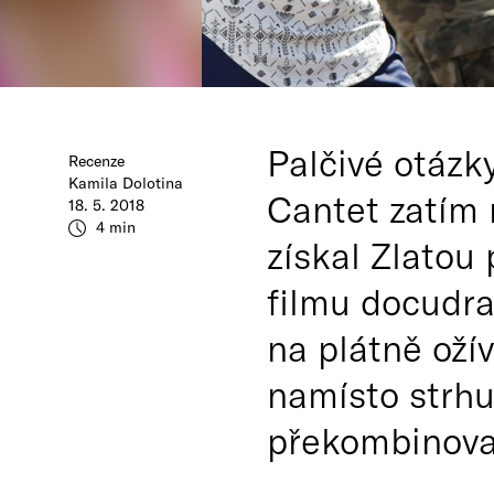
Palčivé otázk
Recenze
Kamila Dolotina
Cantet zatím 
18. 5. 2018
4 min
získal Zlatou
filmu docudra
na plátně oží
namísto strhu
překombinova