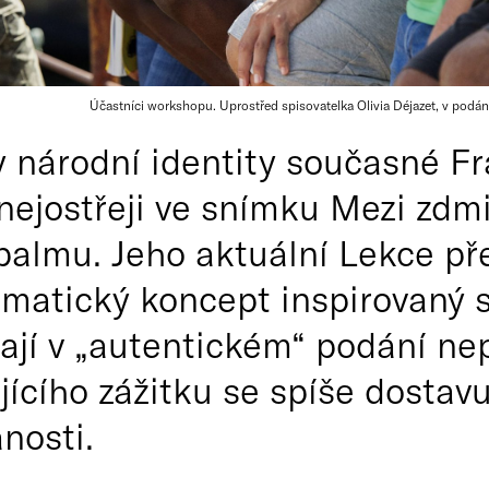
Účastníci workshopu. Uprostřed spisovatelka Olivia Déjazet, v podán
y národní identity současné Fr
nejostřeji ve snímku Mezi zdm
 palmu. Jeho aktuální Lekce p
matický koncept inspirovaný s
vají v „autentickém“ podání ne
jícího zážitku se spíše dosta
nosti.