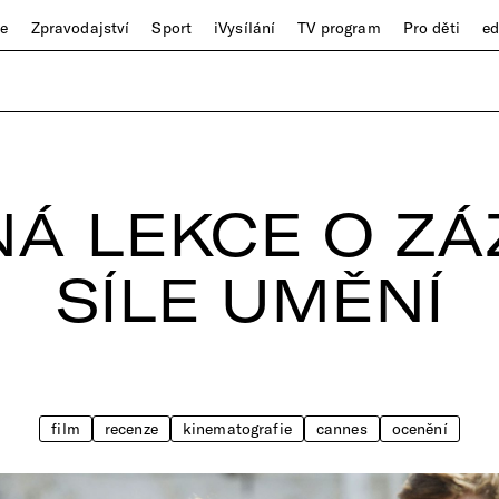
ze
Zpravodajství
Sport
iVysílání
TV program
Pro děti
e
Á LEKCE O Z
SÍLE UMĚNÍ
film
recenze
kinematografie
cannes
ocenění