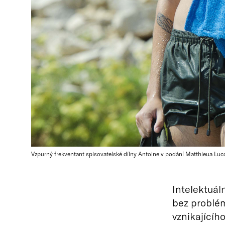
Vzpurný frekventant spisovatelské dílny Antoine v podání Matthieua Lucc
Intelektuál
bez problé
vznikajícíh