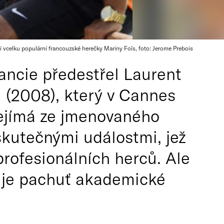
í vcelku populární francouzské herečky Mariny Foïs, foto: Jerome Prebois
ancie předestřel Laurent
i (2008), který v Cannes
řejímá ze jmenovaného
kutečnými událostmi, jež
profesionálních herců. Ale
vuje pachuť akademické