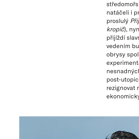
středomořsk
natáčeli i 
proslulý
Pří
kropič
), ny
přijíždí sla
vedením bu
obrysy spol
experimentá
nesnadných
post-utopi
rezignovat 
ekonomicky 