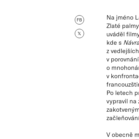
Na jméno La
FB
Zlaté palmy
uváděl film
𝕏
kde s
Návra
z vedlejšíc
v porovnání
o mnohonár
v konfronta
francouzšti
Po letech p
vypravil na 
zakotveným
začleňování
V obecně m