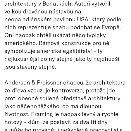
architektury v Benátkách. Autoři vytvořili
velkou dřevěnou nástavbu na
neopaladiánském pavilonu USA, který podle
nich reprezentuje snahu podobat se Evropě.
Oni naopak chtěli ukázat něco typicky
amerického. Rámová konstrukce pro ně
symbolizuje americké egalitářství – ty
nejluxusnější domy stejně jako ty nejchudší
jsou stavěny stejně.
Andersen & Preissner chápou, že architektura
ze dřeva vzbuzuje kontroverze, protože jde
proti obecně sdílené představě architektury
jako něčeho těžkého, co má dlouhou
životnost. Framing je naopak levný a rychle
hotový – dům lze postavit za dva tři dny
a může ho provádět i neškolená pracovní síla.