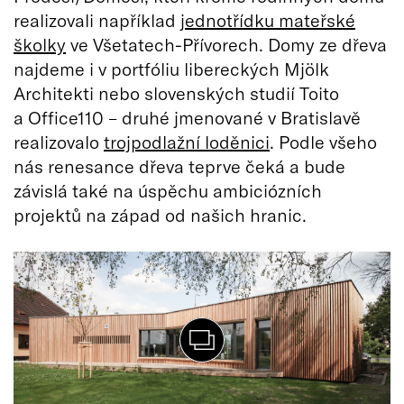
realizovali například
jednotřídku mateřské
školky
ve Všetatech-Přívorech. Domy ze dřeva
najdeme i v portfóliu libereckých Mjölk
Architekti nebo slovenských studií Toito
a Office110 – druhé jmenované v Bratislavě
realizovalo
trojpodlažní loděnici
. Podle všeho
nás renesance dřeva teprve čeká a bude
závislá také na úspěchu ambiciózních
projektů na západ od našich hranic.