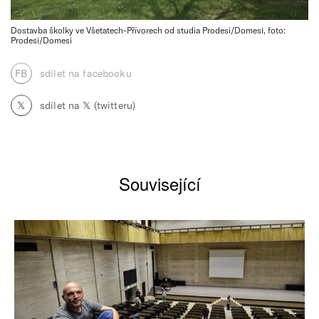
Dostavba školky ve Všetatech-Přívorech od studia Prodesi/Domesi, foto:
Prodesi/Domesi
FB
sdílet na facebooku
𝕏
sdílet na 𝕏 (twitteru)
Související