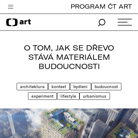
PROGRAM ČT ART
Česká televize
Zpravodajství
Sport
O TOM, JAK SE DŘEVO
iVysílání
STÁVÁ MATERIÁLEM
BUDOUCNOSTI
TV program
Pro děti
architektura
kontext
bydlení
budoucnost
edu
experiment
lifestyle
urbanismus
Vše o ČT