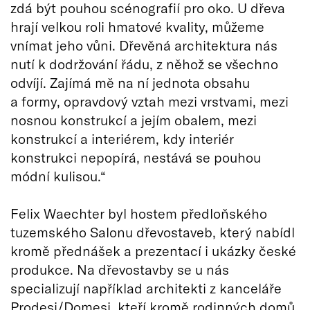
zdá být pouhou scénografií pro oko. U dřeva
hrají velkou roli hmatové kvality, můžeme
vnímat jeho vůni. Dřevěná architektura nás
nutí k dodržování řádu, z něhož se všechno
odvíjí. Zajímá mě na ní jednota obsahu
a formy, opravdový vztah mezi vrstvami, mezi
nosnou konstrukcí a jejím obalem, mezi
konstrukcí a interiérem, kdy interiér
konstrukci nepopírá, nestává se pouhou
módní kulisou.“
Felix Waechter byl hostem předloňského
tuzemského Salonu dřevostaveb, který nabídl
kromě přednášek a prezentací i ukázky české
produkce. Na dřevostavby se u nás
specializují například architekti z kanceláře
Prodesi/Domesi, kteří kromě rodinných domů