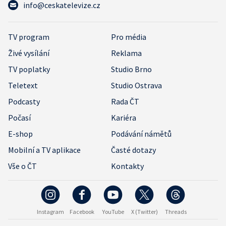
info@ceskatelevize.cz
TV program
Pro média
Živé vysílání
Reklama
TV poplatky
Studio Brno
Teletext
Studio Ostrava
Podcasty
Rada ČT
Počasí
Kariéra
E-shop
Podávání námětů
Mobilní a TV aplikace
Časté dotazy
Vše o ČT
Kontakty
Instagram
Facebook
YouTube
X (Twitter)
Threads