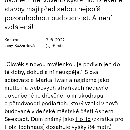
stavby mají před sebou nejspíš
pozoruhodnou budoucnost. A není
vzdálená!
Kontext
3. 6. 2022
Leny Kužvartová
6 min
„Člověk s novou myšlenkou je podivín jen do
té doby, dokud s ní neuspěje.“ Slova
spisovatele Marka Twaina najdeme jako
motto na webových stránkách nedávno
dokončeného dřevěného mrakodrapu
o pětadvaceti podlažích, který vznikl v nově
budované vídeňské městské části Aspern
Seestadt. Dům známý jako
HoHo
(zkratka pro
HolzHochhaus) dosahuje výšky 84 metrů