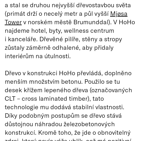
a stal se druhou nejvyšší dřevostavbou světa
(primát drží o necelý metr a půl vyšší
Mjøsa
Tower
v norském městě Brumunddal). V HoHo
najdeme hotel, byty, wellness centrum
i kanceláře. Dřevěné pilíře, stěny a stropy
zůstaly záměrně odhalené, aby přidaly
interiérům na útulnosti.
Dřevo v konstrukci HoHo převládá, doplněno
menším množstvím betonu. Použilo se tu
desek křížem lepeného dřeva (označovaných
CLT – cross laminated timber), tato
technologie mu dodává stabilní vlastnosti.
Díky podobným postupům se dřevo stává
důstojnou náhradou železobetonových
konstrukcí. Kromě toho, že jde o obnovitelný
zdroj, který navíc váže uhlík, což má pozitivní