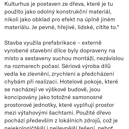
Kulturhus je postaven ze dřeva, které je tu
použito jako odolný konstrukční materiál,
nikoli jako obklad pro efekt na úplně jiném
materiálu. Je pevné, hřejivé, lidské, cítíte to.“
Stavba využila prefabrikace – externě
vyrobené stavební dílce byly dopraveny na
místo a sestaveny suchou montáží, nezávislou
na rozmarech počasí. Sériová výroba dílů
vedla ke zlevnění, zrychlení a předcházení
chybám při realizaci. Hotelové pokoje, které
se nacházejí ve výškové budově, jsou
koncipovány jako totožné samonosné
prostorové jednotky, které vyplňují prostor
mezi výtahovými šachtami. Použité dřevo
pochází především z lokálních zdrojů, což je
nejekologičtější i nejlevnější řešení, neboť