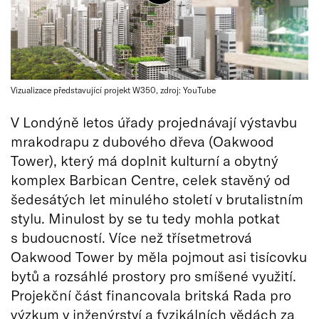
Vizualizace představující projekt W350, zdroj: YouTube
V Londýně letos úřady projednávají výstavbu
mrakodrapu z dubového dřeva (Oakwood
Tower), který má doplnit kulturní a obytný
komplex Barbican Centre, celek stavěný od
šedesátých let minulého století v brutalistním
stylu. Minulost by se tu tedy mohla potkat
s budoucností. Více než třísetmetrová
Oakwood Tower by měla pojmout asi tisícovku
bytů a rozsáhlé prostory pro smíšené využití.
Projekční část financovala britská Rada pro
výzkum v inženýrství a fyzikálních vědách za