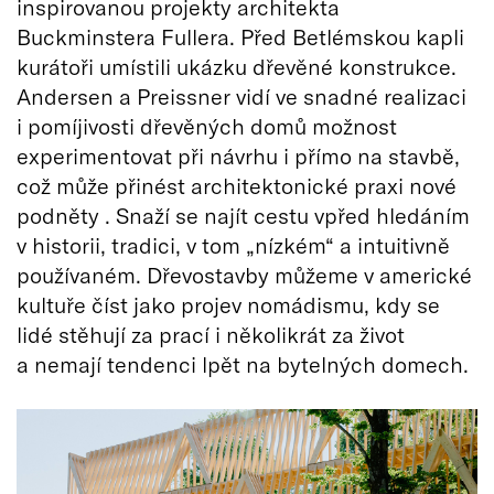
inspirovanou projekty architekta
Buckminstera Fullera. Před Betlémskou kapli
kurátoři umístili ukázku dřevěné konstrukce.
Andersen a Preissner vidí ve snadné realizaci
i pomíjivosti dřevěných domů možnost
experimentovat při návrhu i přímo na stavbě,
což může přinést architektonické praxi nové
podněty . Snaží se najít cestu vpřed hledáním
v historii, tradici, v tom „nízkém“ a intuitivně
používaném. Dřevostavby můžeme v americké
kultuře číst jako projev nomádismu, kdy se
lidé stěhují za prací i několikrát za život
a nemají tendenci lpět na bytelných domech.