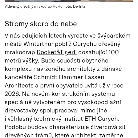
Vídeňský dřevěný mrakodrap HoHo, foto: Derfritz
Stromy skoro do nebe
V následujících letech vyroste ve švýcarském
městě Winterthur poblíž Curychu dřevěný
mrakodrap
Rocket&Tigerli
dosahující 100
metrů výšky. Bude součástí obytného
komplexu navrženého architekty z dánské
kanceláře Schmidt Hammer Lassen
Architects a první obyvatele uvítá už v roce
2026. Na novém konstrukčním systému
speciálně vytvořeném pro vysokopodlažní
dřevostavby spolupracoval mimo jiné
i věhlasný technický institut ETH Curych.
Podobu budovy charakterizuje čtvercová síť
dřevěných trámů, které architekti záměrně