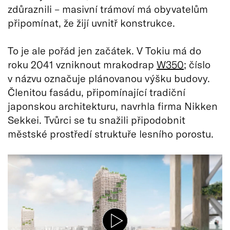
zdůraznili – masivní trámoví má obyvatelům
připomínat, že žijí uvnitř konstrukce.
To je ale pořád jen začátek. V Tokiu má do
roku 2041 vzniknout mrakodrap
W350
; číslo
v názvu označuje plánovanou výšku budovy.
Členitou fasádu, připomínající tradiční
japonskou architekturu, navrhla firma Nikken
Sekkei. Tvůrci se tu snažili připodobnit
městské prostředí struktuře lesního porostu.