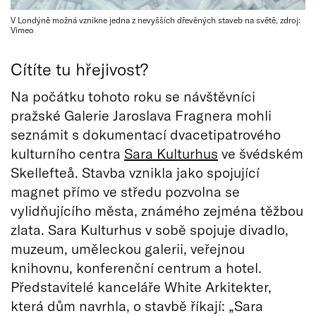
V Londýně možná vznikne jedna z nevyšších dřevěných staveb na světě, zdroj:
Vimeo
Cítíte tu hřejivost?
Na počátku tohoto roku se návštěvníci
pražské Galerie Jaroslava Fragnera mohli
seznámit s dokumentací dvacetipatrového
kulturního centra
Sara Kulturhus
ve švédském
Skellefteå. Stavba vznikla jako spojující
magnet přímo ve středu pozvolna se
vylidňujícího města, známého zejména těžbou
zlata. Sara Kulturhus v sobě spojuje divadlo,
muzeum, uměleckou galerii, veřejnou
knihovnu, konferenční centrum a hotel.
Představitelé kanceláře White Arkitekter,
která dům navrhla, o stavbě říkají: „Sara