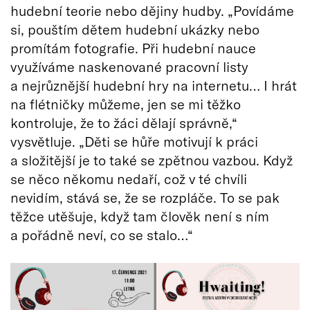
hudební teorie nebo dějiny hudby. „Povídáme
si, pouštím dětem hudební ukázky nebo
promítám fotografie. Při hudební nauce
využíváme naskenované pracovní listy
a nejrůznější hudební hry na internetu… I hrát
na flétničky můžeme, jen se mi těžko
kontroluje, že to žáci dělají správně,“
vysvětluje. „Děti se hůře motivují k práci
a složitější je to také se zpětnou vazbou. Když
se něco někomu nedaří, což v té chvíli
nevidím, stává se, že se rozpláče. To se pak
těžce utěšuje, když tam člověk není s ním
a pořádně neví, co se stalo…“