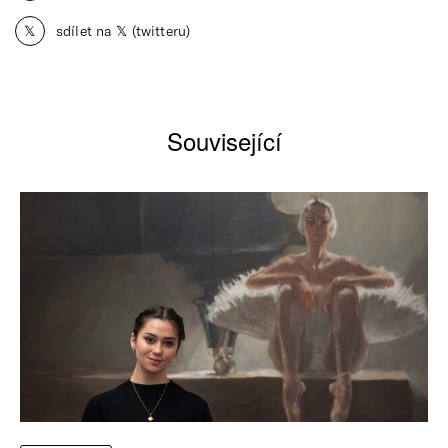
𝕏
sdílet na 𝕏 (twitteru)
Související