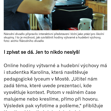
Národní divadlo připravilo interaktivní představení
Volní jako ptáci
pro školní
skupiny. I to je možnost, jak ozvláštnit hodiny výtvarné a hudební výchovy,
foto: archiv Národního divadla
I zpívat se dá. Jen to nikdo neslyší
Online hodiny výtvarné a hudební výchovy má
i studentka Karolína, která navštěvuje
pedagogické lyceum v Mostě. „Učitel nám
zadá téma, které uvede prezentací, kde
vysvětluje kontext. Potom v reálném čase
malujeme nebo kreslíme, přímo při hovoru.
Výsledek pak vyfotíme a pošleme,“ přibližuje