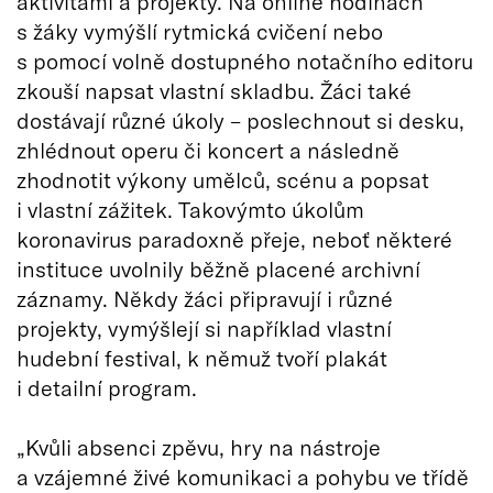
aktivitami a projekty. Na online hodinách
s žáky vymýšlí rytmická cvičení nebo
s pomocí volně dostupného notačního editoru
zkouší napsat vlastní skladbu. Žáci také
dostávají různé úkoly – poslechnout si desku,
zhlédnout operu či koncert a následně
zhodnotit výkony umělců, scénu a popsat
i vlastní zážitek. Takovýmto úkolům
koronavirus paradoxně přeje, neboť některé
instituce uvolnily běžně placené archivní
záznamy. Někdy žáci připravují i různé
projekty, vymýšlejí si například vlastní
hudební festival, k němuž tvoří plakát
i detailní program.
„Kvůli absenci zpěvu, hry na nástroje
a vzájemné živé komunikaci a pohybu ve třídě