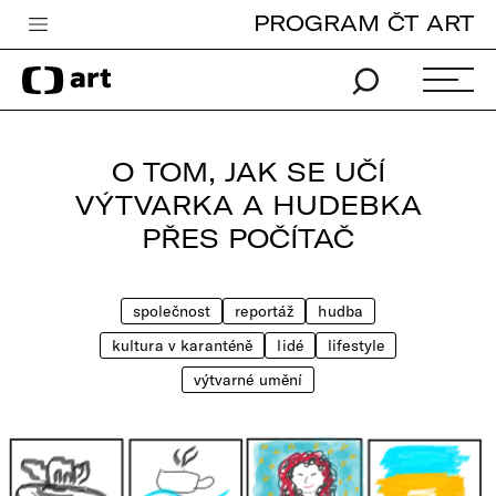
PROGRAM ČT ART
Česká televize
Zpravodajství
Sport
O TOM, JAK SE UČÍ
iVysílání
VÝTVARKA A HUDEBKA
PŘES POČÍTAČ
TV program
Pro děti
společnost
reportáž
hudba
edu
kultura v karanténě
lidé
lifestyle
Vše o ČT
výtvarné umění