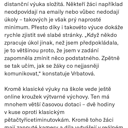
distanční výuka složitá. Někteří žáci například
neodpovídají na emaily nebo vůbec nedodají
úkoly – takových je však prý naprosté
minimum. Přesto díky i takovéto výuce dokáže
rychle zjistit své slabé stránky. „Když někdo
zpracuje úkol jinak, než jsem předpokládala,
je to většinou proto, že jsem v zadání
zapomněla zmínit něco podstatného. Zpětně
se tak učím, jak se žáky co nejjasněji
komunikovat,“ konstatuje Vrbatová.
Kromě klasické výuky na škole vede ještě
online kroužek výtvarné výchovy. Ten má
mnohem větší časovou dotaci – dvě hodiny
v kuse oproti klasickým
pětačtyřicetiminutovkám. Kromě toho žáci
mají zapnuté kamery a díla vytvářejí v reálném