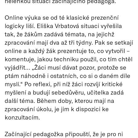
nelehkou situaci začínajícího pedagoga.
Online výuka se od té klasické prezenční
logicky liší. Eliška Vrbatová situaci vyřešila
tak, že žákům zadává témata, na jejichž
zpracování mají dva až tři týdny. Pak se setkají
online a každý žák prezentuje to, co vytvořil –
komentuje, jakou techniku použil, co tím chtěl
vyjádřit… „Žáci musí dávat pozor, protože se
ptám náhodně i ostatních, co si o daném díle
myslí.“ Po reflexi, při níž žáci rozvíjí kritické
myšlení a budují sebedůvěru, učitelka zadá
další téma. Během doby, kterou mají na
zpracování úkolu, je jim k dispozici ke
konzultacím.
Začínající pedagožka připouští, že je pro ni