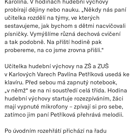
Karolína. V hodinách hudební výchovy
probírají dějiny nebo nauku. „Někdy nás paní
učitelka rozdělí na týmy, ve kterých
sestavujeme, jak bychom s dětmi nacvičovali
písničky. Vymýšlíme různá dechová cvičení
a tak podobně. Na příští hodině pak
probereme, na co jsme zrovna přišli.“
Učitelka hudební výchovy na ZŠ a ZUŠ
v Karlových Varech Pavlína Petříková usedá ke
klavíru. Před sebou má zapnutý notebook,
„v němž“ se na ni soustředí celá třída. Hodina
hudební výchovy startuje rozezpíváním, žáci
mají vypnuté mikrofony – zpívají si pro sebe,
zatímco jim paní Petříková přehrává melodii.
Po úvodním rozehřátí přichází na řadu