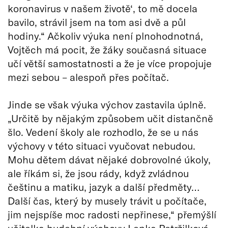
koronavirus v našem životě‘, to mě docela
bavilo, strávil jsem na tom asi dvě a půl
hodiny.“ Ačkoliv výuka není plnohodnotná,
Vojtěch má pocit, že žáky současná situace
učí větší samostatnosti a že je více propojuje
mezi sebou – alespoň přes počítač.
Jinde se však výuka výchov zastavila úplně.
„Určitě by nějakým způsobem učit distančně
šlo. Vedení školy ale rozhodlo, že se u nás
výchovy v této situaci vyučovat nebudou.
Mohu dětem dávat nějaké dobrovolné úkoly,
ale říkám si, že jsou rády, když zvládnou
češtinu a matiku, jazyk a další předměty…
Další čas, který by musely trávit u počítače,
jim nejspíše moc radosti nepřinese,“ přemýšlí
učitelka hudební výchovy Lenka Petržilková