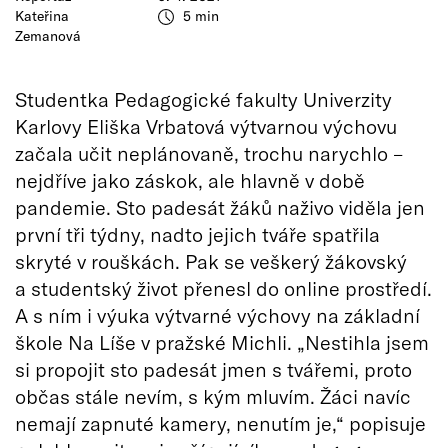
Kateřina
5 min
Zemanová
Studentka Pedagogické fakulty Univerzity
Karlovy Eliška Vrbatová výtvarnou výchovu
začala učit neplánovaně, trochu narychlo –
nejdříve jako záskok, ale hlavně v době
pandemie. Sto padesát žáků naživo viděla jen
první tři týdny, nadto jejich tváře spatřila
skryté v rouškách. Pak se veškerý žákovský
a studentský život přenesl do online prostředí.
A s ním i výuka výtvarné výchovy na základní
škole Na Líše v pražské Michli. „Nestihla jsem
si propojit sto padesát jmen s tvářemi, proto
občas stále nevím, s kým mluvím. Žáci navíc
nemají zapnuté kamery, nenutím je,“ popisuje