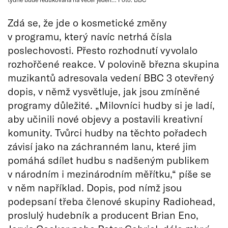
Zdá se, že jde o kosmetické změny
v programu, který navíc netrhá čísla
poslechovosti. Přesto rozhodnutí vyvolalo
rozhořčené reakce. V polovině března skupina
muzikantů adresovala vedení BBC 3 otevřený
dopis, v němž vysvětluje, jak jsou zmíněné
programy důležité. „Milovníci hudby si je ladí,
aby učinili nové objevy a postavili kreativní
komunity. Tvůrci hudby na těchto pořadech
závisí jako na záchranném lanu, které jim
pomáhá sdílet hudbu s nadšeným publikem
v národním i mezinárodním měřítku,“ píše se
v něm například. Dopis, pod nímž jsou
podepsaní třeba členové skupiny Radiohead,
proslulý hudebník a producent Brian Eno,