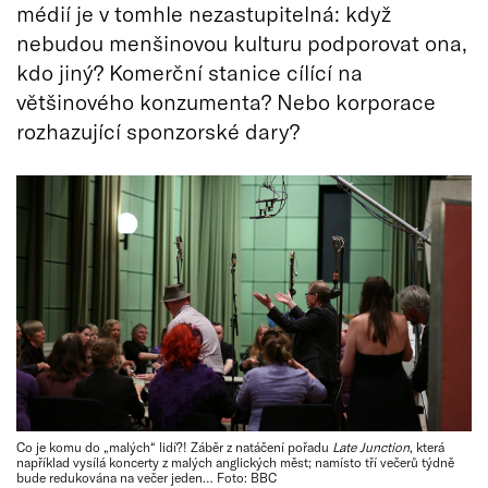
médií je v tomhle nezastupitelná: když
nebudou menšinovou kulturu podporovat ona,
kdo jiný? Komerční stanice cílící na
většinového konzumenta? Nebo korporace
rozhazující sponzorské dary?
Co je komu do „malých“ lidí?! Záběr z natáčení pořadu
Late Junction
, která
například vysílá koncerty z malých anglických měst; namísto tří večerů týdně
bude redukována na večer jeden… Foto: BBC