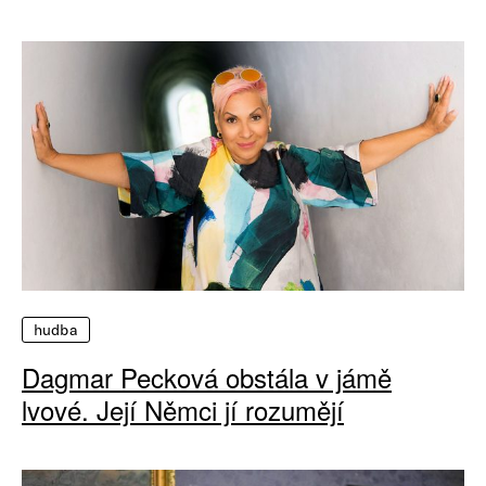
hudba
Dagmar Pecková obstála v jámě
lvové. Její Němci jí rozumějí