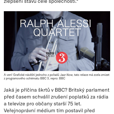
zlepšení stavu celé společnosti.“
A ven! Grafické návěští jednoho z pořadů
Jazz Now
, tato relace má zcela zmizet
z programového schématu BBC 3, repro: BBC
Jaká je příčina škrtů v BBC? Britský parlament
před časem schválil zrušení poplatků za rádia
a televize pro občany starší 75 let.
Veřejnoprávní médium tím postavil před