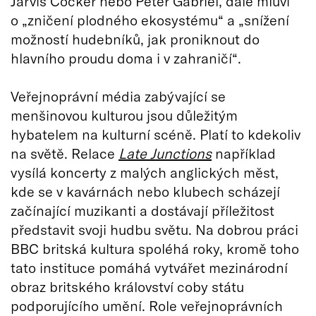
Jarvis Cocker nebo Peter Gabriel, dále mluví
o „zničení plodného ekosystému“ a „snížení
možností hudebníků, jak proniknout do
hlavního proudu doma i v zahraničí“.
Veřejnoprávní média zabývající se
menšinovou kulturou jsou důležitým
hybatelem na kulturní scéně. Platí to kdekoliv
na světě. Relace
Late Junctions
například
vysílá koncerty z malých anglických měst,
kde se v kavárnách nebo klubech scházejí
začínající muzikanti a dostávají příležitost
představit svoji hudbu světu. Na dobrou práci
BBC britská kultura spoléhá roky, kromě toho
tato instituce pomáhá vytvářet mezinárodní
obraz britského království coby státu
podporujícího umění. Role veřejnoprávních