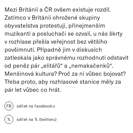
Mezi Británií a ČR ovšem existuje rozdíl.
Zatímco v Británii ohrožené skupiny
obyvatelstva protestují, přinejmenším
muzikanti a posluchači se ozvali, u nás škrty
v rozhlase přešla veřejnost bez většího
povšimnutí. Případně jim v diskusích
zatleskala jako správnému rozhodnutí odstavit
od peněz pár „elitářů“ a „nemakačenků“.
Menšinová kultura? Proč za ni vůbec bojovat?
Třeba proto, aby rozhlasové stanice měly za
pár let vůbec co hrát.
FB
sdílet na facebooku
𝕏
sdílet na 𝕏 (twitteru)