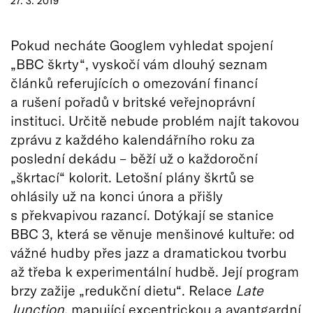
27. 3. 2019
Pokud necháte Googlem vyhledat spojení
„BBC škrty“, vyskočí vám dlouhý seznam
článků referujících o omezování financí
a rušení pořadů v britské veřejnoprávní
instituci. Určitě nebude problém najít takovou
zprávu z každého kalendářního roku za
poslední dekádu – běží už o každoroční
„škrtací“ kolorit. Letošní plány škrtů se
ohlásily už na konci února a přišly
s překvapivou razancí. Dotýkají se stanice
BBC 3, která se věnuje menšinové kultuře: od
vážné hudby přes jazz a dramatickou tvorbu
až třeba k experimentální hudbě. Její program
brzy zažije „redukční dietu“. Relace
Late
Junction
, mapující excentrickou a avantgardní