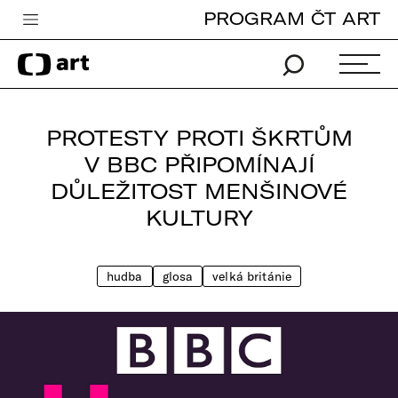
PROGRAM ČT ART
Česká televize
Zpravodajství
Sport
PROTESTY PROTI ŠKRTŮM
iVysílání
V BBC PŘIPOMÍNAJÍ
DŮLEŽITOST MENŠINOVÉ
TV program
KULTURY
Pro děti
edu
hudba
glosa
velká británie
Vše o ČT