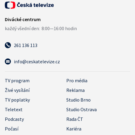
261 136 113
info@ceskatelevize.cz
TV program
Pro média
Živé vysílání
Reklama
TV poplatky
Studio Brno
Teletext
Studio Ostrava
Podcasty
Rada ČT
Počasí
Kariéra