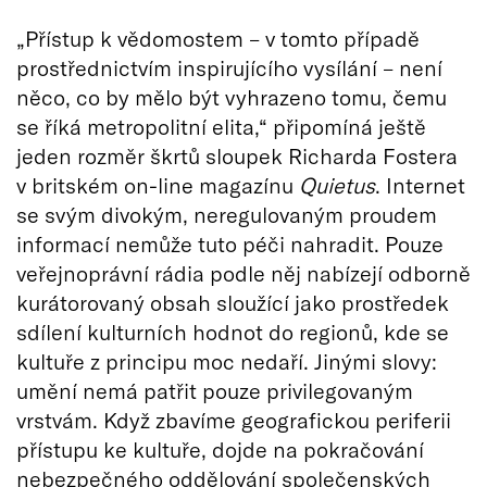
„Přístup k vědomostem – v tomto případě
prostřednictvím inspirujícího vysílání – není
něco, co by mělo být vyhrazeno tomu, čemu
se říká metropolitní elita,“ připomíná ještě
jeden rozměr škrtů sloupek Richarda Fostera
v britském on-line magazínu
Quietus
. Internet
se svým divokým, neregulovaným proudem
informací nemůže tuto péči nahradit. Pouze
veřejnoprávní rádia podle něj nabízejí odborně
kurátorovaný obsah sloužící jako prostředek
sdílení kulturních hodnot do regionů, kde se
kultuře z principu moc nedaří. Jinými slovy:
umění nemá patřit pouze privilegovaným
vrstvám. Když zbavíme geografickou periferii
přístupu ke kultuře, dojde na pokračování
nebezpečného oddělování společenských