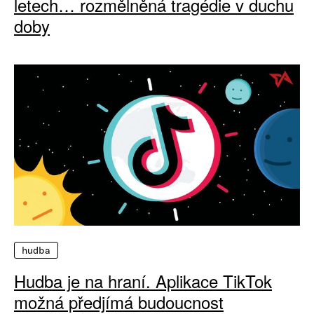
letech… rozmělněná tragédie v duchu
doby
hudba
Hudba je na hraní. Aplikace TikTok
možná předjímá budoucnost