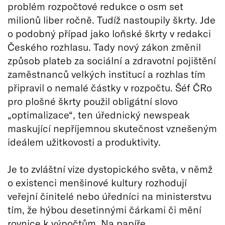
problém rozpočtové redukce o osm set
milionů liber ročně. Tudíž nastoupily škrty. Jde
o podobný případ jako loňské škrty v redakci
Českého rozhlasu. Tady nový zákon změnil
způsob plateb za sociální a zdravotní pojištění
zaměstnanců velkých institucí a rozhlas tím
připravil o nemalé částky v rozpočtu. Šéf ČRo
pro plošné škrty použil obligátní slovo
„optimalizace“, ten úřednický newspeak
maskující nepříjemnou skutečnost vznešeným
ideálem užitkovosti a produktivity.
Je to zvláštní vize dystopického světa, v němž
o existenci menšinové kultury rozhodují
veřejní činitelé nebo úředníci na ministerstvu
tím, že hýbou desetinnými čárkami či mění
rovnice k výpočtům. Na papíře