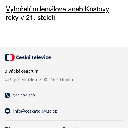
Vyhořelí mileniálové aneb Kristovy
roky v 21. století
261 136 113
info@ceskatelevize.cz