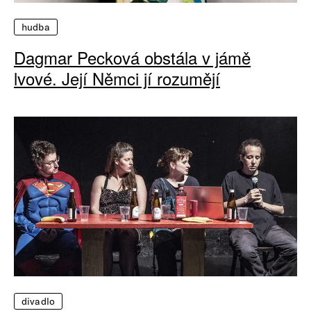
hudba
Dagmar Pecková obstála v jámě
lvové. Její Němci jí rozumějí
divadlo