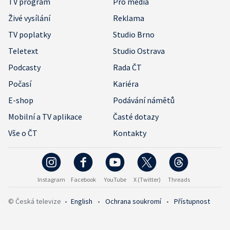
TV program
Pro média
Živé vysílání
Reklama
TV poplatky
Studio Brno
Teletext
Studio Ostrava
Podcasty
Rada ČT
Počasí
Kariéra
E-shop
Podávání námětů
Mobilní a TV aplikace
Časté dotazy
Vše o ČT
Kontakty
Instagram
Facebook
YouTube
X (Twitter)
Threads
© Česká televize
•
English
•
Ochrana soukromí
•
Přístupnost