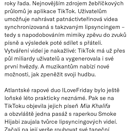
roky řada. Nejnovějším zdrojem žebříčkových
průlomů je aplikace TikTok. Uživatelům
umožňuje nahrávat patnáctivteřinová videa
synchronizovaná s takzvaným lipsyncingem –
tedy s napodobováním mimiky zpěvu do zvuků
písně a výsledek poté sdílet s přáteli.
Vytváření videí je nakažlivé: TikTok má už přes
půl miliardy uživatelů a vygenerovala i své
první hvězdy. A muzikantům nabízí nové
možnosti, jak zpeněžit svoji hudbu.
Atlantské rapové duo ILoveFriday bylo ještě
loňské léto prakticky neznámé. Pak se na
TikToku objevila jejich píseň
Mia Khalifa
a obzvláště jedna pasáž s raperkou Smoke
Hijabi zaujala tvůrce lipsyncingových videí.
Začali na její verše roubovat své taneční