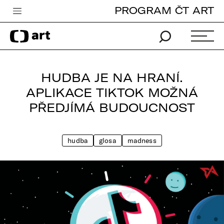
PROGRAM ČT ART
Česká televize
Zpravodajství
Sport
HUDBA JE NA HRANÍ.
iVysílání
APLIKACE TIKTOK MOŽNÁ
PŘEDJÍMÁ BUDOUCNOST
TV program
Pro děti
hudba
glosa
madness
edu
Vše o ČT