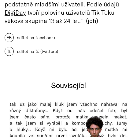
podstatně mladšími uživateli. Podle údajů
DigiDay
tvoří polovinu uživatelů Tik Toku
věková skupina 13 až 24 let.“ (jch)
FB
sdílet na facebooku
𝕏
sdílet na 𝕏 (twitteru)
Související