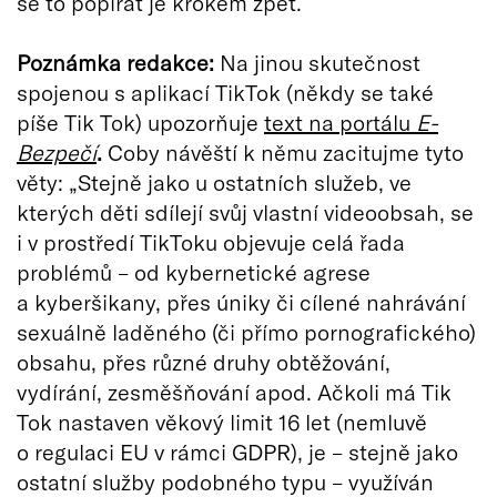
se to popírat je krokem zpět.
Poznámka redakce:
Na jinou skutečnost
spojenou s aplikací TikTok (někdy se také
píše Tik Tok) upozorňuje
text na portálu
E-
Bezpečí
.
Coby návěští k němu zacitujme tyto
věty: „Stejně jako u ostatních služeb, ve
kterých děti sdílejí svůj vlastní videoobsah, se
i v prostředí TikToku objevuje celá řada
problémů – od kybernetické agrese
a kyberšikany, přes úniky či cílené nahrávání
sexuálně laděného (či přímo pornografického)
obsahu, přes různé druhy obtěžování,
vydírání, zesměšňování apod. Ačkoli má Tik
Tok nastaven věkový limit 16 let (nemluvě
o regulaci EU v rámci GDPR), je – stejně jako
ostatní služby podobného typu – využíván