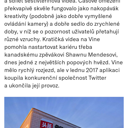
a sdílet šestivteřinová videa. Časové omezení
překvapivě skvěle fungovalo jako nakopávák
kreativity (podobně jako dobře vymyšlené
ovládání kamery) a dobře sedlo do zrychlené
doby, v níž se o pozornost uživatelů přetahují
různé vzruchy. Kratičká videa na Vine
pomohla nastartovat kariéru třeba
kanadskému zpěvákovi Shawnu Mendesovi,
dnes jedné z největších popových hvězd. Vine
mělo rychlý rozjezd, ale v lednu 2017 aplikaci
koupila konkurenční společnost Twitter
a ukončila její provoz.