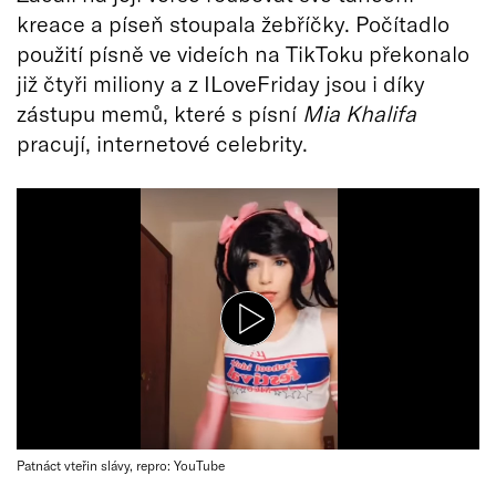
kreace a píseň stoupala žebříčky. Počítadlo
použití písně ve videích na TikToku překonalo
již čtyři miliony a z ILoveFriday jsou i díky
zástupu memů, které s písní
Mia Khalifa
pracují, internetové celebrity.
Patnáct vteřin slávy, repro: YouTube