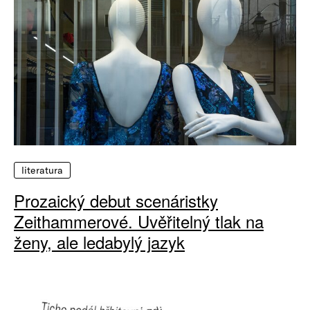
literatura
Prozaický debut scenáristky
Zeithammerové. Uvěřitelný tlak na
ženy, ale ledabylý jazyk