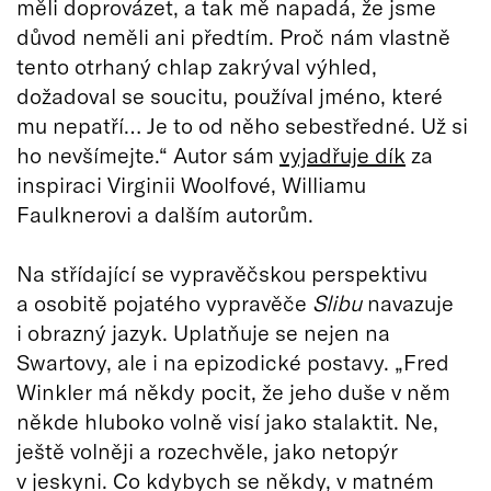
měli doprovázet, a tak mě napadá, že jsme
důvod neměli ani předtím. Proč nám vlastně
tento otrhaný chlap zakrýval výhled,
dožadoval se soucitu, používal jméno, které
mu nepatří… Je to od něho sebestředné. Už si
ho nevšímejte.“ Autor sám
vyjadřuje dík
za
inspiraci Virginii Woolfové, Williamu
Faulknerovi a dalším autorům.
Na střídající se vypravěčskou perspektivu
a osobitě pojatého vypravěče
Slibu
navazuje
i obrazný jazyk. Uplatňuje se nejen na
Swartovy, ale i na epizodické postavy. „Fred
Winkler má někdy pocit, že jeho duše v něm
někde hluboko volně visí jako stalaktit. Ne,
ještě volněji a rozechvěle, jako netopýr
v jeskyni. Co kdybych se někdy, v matném