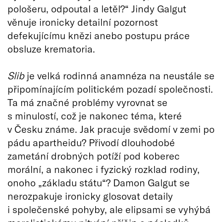
pološeru, odpoutal a letěl?“ Jindy Galgut
věnuje ironicky detailní pozornost
defekujícímu knězi anebo postupu práce
obsluze krematoria.
Slib
je velká rodinná anamnéza na neustále se
připomínajícím politickém pozadí společnosti.
Ta má značné problémy vyrovnat se
s minulostí, což je nakonec téma, které
v Česku známe. Jak pracuje svědomí v zemi po
pádu apartheidu? Přivodí dlouhodobé
zametání drobných potíží pod koberec
morální, a nakonec i fyzický rozklad rodiny,
onoho „základu státu“? Damon Galgut se
nerozpakuje ironicky glosovat detaily
i společenské pohyby, ale elipsami se vyhýbá