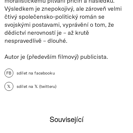
moralistickému pitvání příčin a následků.
Výsledkem je znepokojivý, ale zároveň velmi
čtivý společensko-politický román se
svojskými postavami, vyprávění o tom, že
dědictví nerovností je – až krutě
nespravedlivě – dlouhé.
Autor je (především filmový) publicista.
FB
sdílet na facebooku
𝕏
sdílet na 𝕏 (twitteru)
Související