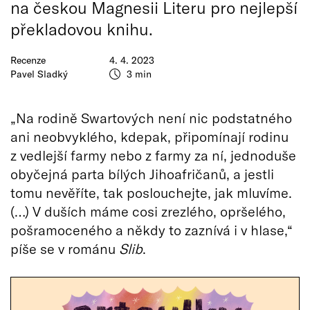
na českou Magnesii Literu pro nejlepší
překladovou knihu.
Recenze
4. 4. 2023
Pavel Sladký
3 min
„Na rodině Swartových není nic podstatného
ani neobvyklého, kdepak, připomínají rodinu
z vedlejší farmy nebo z farmy za ní, jednoduše
obyčejná parta bílých Jihoafričanů, a jestli
tomu nevěříte, tak poslouchejte, jak mluvíme.
(…) V duších máme cosi zrezlého, opršelého,
pošramoceného a někdy to zaznívá i v hlase,“
píše se v románu
Slib
.