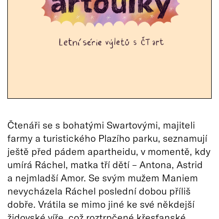
Čtenáři se s bohatými Swartovými, majiteli
farmy a turistického Plazího parku, seznamují
ještě před pádem apartheidu, v momentě, kdy
umírá Ráchel, matka tří dětí – Antona, Astrid
a nejmladší Amor. Se svým mužem Maniem
nevycházela Ráchel poslední dobou příliš
dobře. Vrátila se mimo jiné ke své někdejší
židovské víře, což roztrpčené křesťanské