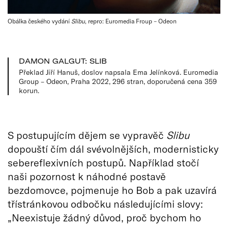
Obálka českého vydání
Slibu
, repro: Euromedia Froup – Odeon
DAMON GALGUT: SLIB
Překlad Jiří Hanuš, doslov napsala Ema Jelínková. Euromedia
Group – Odeon, Praha 2022, 296 stran, doporučená cena 359
korun.
S postupujícím dějem se vypravěč
Slibu
dopouští čím dál svévolnějších, modernisticky
sebereflexivních postupů. Například stočí
naši pozornost k náhodné postavě
bezdomovce, pojmenuje ho Bob a pak uzavírá
třístránkovou odbočku následujícími slovy:
„Neexistuje žádný důvod, proč bychom ho