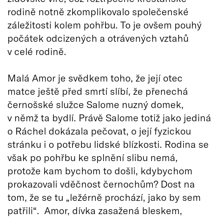
rodině notně zkomplikovalo společenské
záležitosti kolem pohřbu. To je ovšem pouhý
počátek odcizených a otrávených vztahů
v celé rodině.
Malá Amor je svědkem toho, že její otec
matce ještě před smrtí slíbí, že přenechá
černošské služce Salome nuzný domek,
v němž ta bydlí. Právě Salome totiž jako jediná
o Ráchel dokázala pečovat, o její fyzickou
stránku i o potřebu lidské blízkosti. Rodina se
však po pohřbu ke splnění slibu nemá,
protože kam bychom to došli, kdybychom
prokazovali vděčnost černochům? Dost na
tom, že se tu „ležérně prochází, jako by sem
patřili“. Amor, dívka zasažená bleskem,