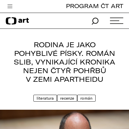
PROGRAM ČT ART
Česká televize
Zpravodajství
Sport
RODINA JE JAKO
iVysílání
POHYBLIVÉ PÍSKY. ROMÁN
SLIB, VYNIKAJÍCÍ KRONIKA
TV program
NEJEN ČTYŘ POHŘBŮ
Pro děti
V ZEMI APARTHEIDU
edu
Vše o ČT
literatura
recenze
román