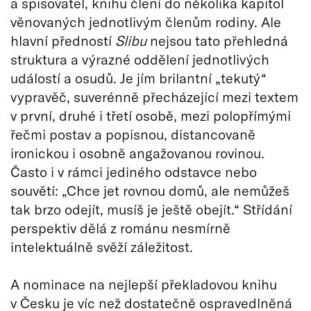
a spisovatel, knihu člení do několika kapitol
věnovaných jednotlivým členům rodiny. Ale
hlavní předností
Slibu
nejsou tato přehledná
struktura a výrazné oddělení jednotlivých
událostí a osudů. Je jím brilantní „tekutý“
vypravěč, suverénně přecházející mezi textem
v první, druhé i třetí osobě, mezi polopřímými
řečmi postav a popisnou, distancovaně
ironickou i osobně angažovanou rovinou.
Často i v rámci jediného odstavce nebo
souvětí: „Chce jet rovnou domů, ale nemůžeš
tak brzo odejít, musíš je ještě obejít.“ Střídání
perspektiv dělá z románu nesmírně
intelektuálně svěží záležitost.
A nominace na nejlepší překladovou knihu
v Česku je víc než dostatečně ospravedlněná