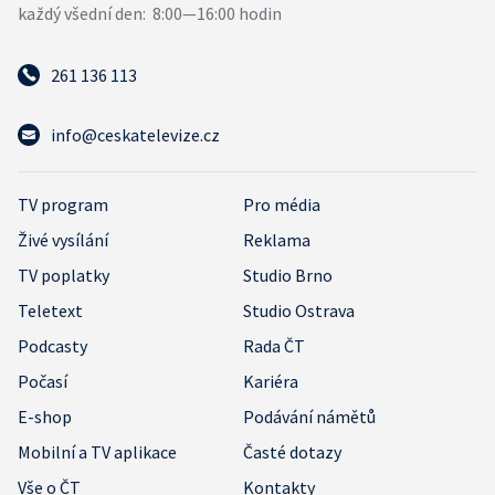
261 136 113
info@ceskatelevize.cz
TV program
Pro média
Živé vysílání
Reklama
TV poplatky
Studio Brno
Teletext
Studio Ostrava
Podcasty
Rada ČT
Počasí
Kariéra
E-shop
Podávání námětů
Mobilní a TV aplikace
Časté dotazy
Vše o ČT
Kontakty